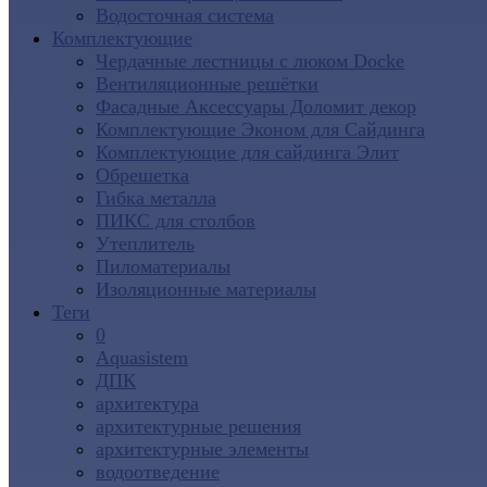
Водосточная система
Комплектующие
Чердачные лестницы с люком Docke
Вентиляционные решётки
Фасадные Аксессуары Доломит декор
Комплектующие Эконом для Сайдинга
Комплектующие для cайдинга Элит
Обрешетка
Гибка металла
ПИКС для столбов
Утеплитель
Пиломатериалы
Изоляционные материалы
Теги
0
Aquasistem
ДПК
архитектура
архитектурные решения
архитектурные элементы
водоотведение