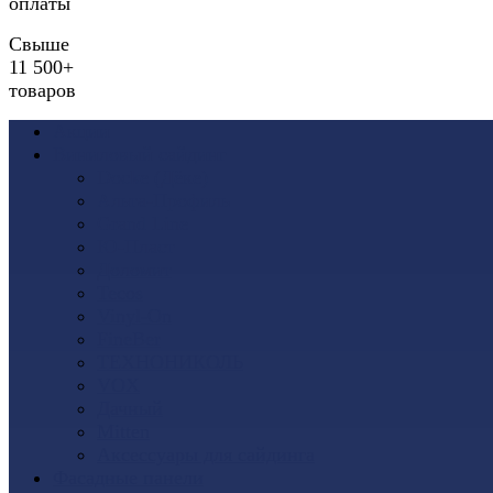
оплаты
Свыше
11 500+
товаров
Акции
Виниловый сайдинг
Docke (Дёке)
Альта-Профиль
Grand Line
Ю-Пласт
Доломит
Tecos
Vinyl-On
FineBer
ТЕХНОНИКОЛЬ
VOX
Дачный
Mitten
Аксессуары для сайдинга
Фасадные панели