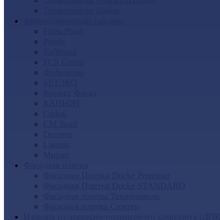
Термопанели Аляска (Россия)
Термопанели Zodiac
Фиброцементный сайдинг
Fibra Plank
Panda
SidWood
FCS Group
Фибростар
БЕТЭКО
Кирисс Фасад
КАНЬОН
Cedral
CM Bord
Decover
Latonit
Мирко
Фасадная плитка
Фасадная Плитка Docke Premium
Фасадная Плитка Docke STANDARD
Фасадная плитка Технониколь
Фасадная плитка Симтер
Изделия из древесно-полимерного композита (ДПК