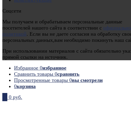
Соцсети
Мы получаем и обрабатываем персональные данные
посетителей нашего сайта в соответствии с
официальн
политикой
. Если вы не даете согласия на обработку сво
персональных данных,вам необходимо покинуть наш са
При использовании материалов с сайта обязательно ука
прямой ссылки на источник.
Избранное
0
избранное
Сравнить товары
0
сравнить
Просмотренные товары
0
вы смотрели
0
корзина
0
0 руб.