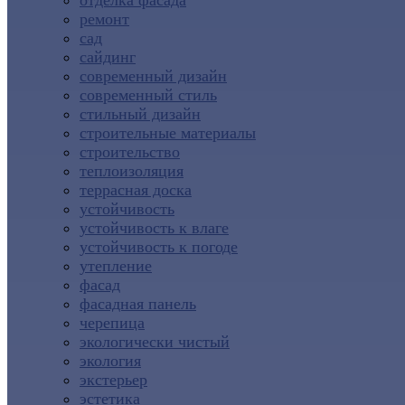
отделка фасада
ремонт
сад
сайдинг
современный дизайн
современный стиль
стильный дизайн
строительные материалы
строительство
теплоизоляция
террасная доска
устойчивость
устойчивость к влаге
устойчивость к погоде
утепление
фасад
фасадная панель
черепица
экологически чистый
экология
экстерьер
эстетика