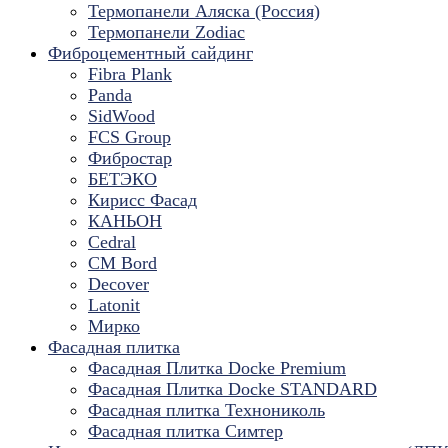
Термопанели Аляска (Россия)
Термопанели Zodiac
Фиброцементный сайдинг
Fibra Plank
Panda
SidWood
FCS Group
Фибростар
БЕТЭКО
Кирисс Фасад
КАНЬОН
Cedral
CM Bord
Decover
Latonit
Мирко
Фасадная плитка
Фасадная Плитка Docke Premium
Фасадная Плитка Docke STANDARD
Фасадная плитка Технониколь
Фасадная плитка Симтер