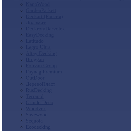
NanoWood
GardenParkett
Deckart (Россия)
Доломит
Deckron/Darvolex
EasyDecking
Latitudo
Legro Ultra
Altay Decking
Bruggan
Polivan Group
Faynag Premium
OutDoor
ДеревоПласт
RusDecking
Terrapol
GrinderDeco
Woodvex
Savewood
Sequoia
Ecodecking