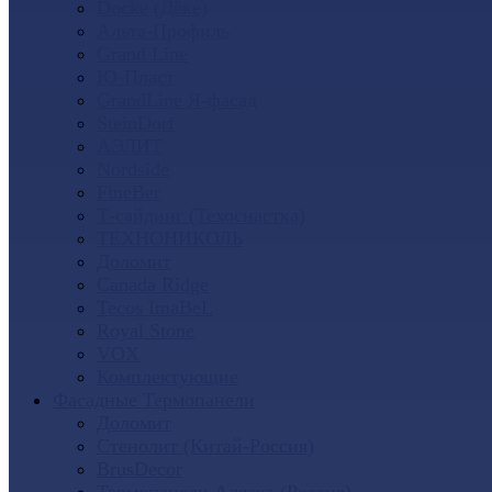
Docke (Дёке)
Альта-Профиль
Grand Line
Ю-Пласт
GrandLine Я-фасад
SteinDorf
АЭЛИТ
Nordside
FineBer
Т-сайдинг (Техоснастка)
ТЕХНОНИКОЛЬ
Доломит
Canada Ridge
Tecos ImaBeL
Royal Stone
VOX
Комплектующие
Фасадные Термопанели
Доломит
Стенолит (Китай-Россия)
BrusDecor