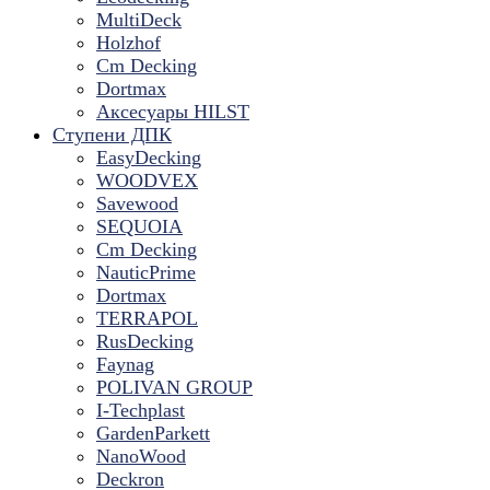
MultiDeck
Holzhof
Cm Decking
Dortmax
Аксесуары HILST
Ступени ДПК
EasyDecking
WOODVEX
Savewood
SEQUOIA
Cm Decking
NauticPrime
Dortmax
TERRAPOL
RusDecking
Faynag
POLIVAN GROUP
I-Techplast
GardenParkett
NanoWood
Deckron