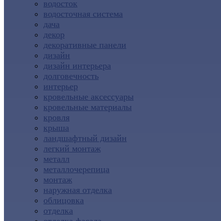
водосток
водосточная система
дача
декор
декоративные панели
дизайн
дизайн интерьера
долговечность
интерьер
кровельные аксессуары
кровельные материалы
кровля
крыша
ландшафтный дизайн
легкий монтаж
металл
металлочерепица
монтаж
наружная отделка
облицовка
отделка