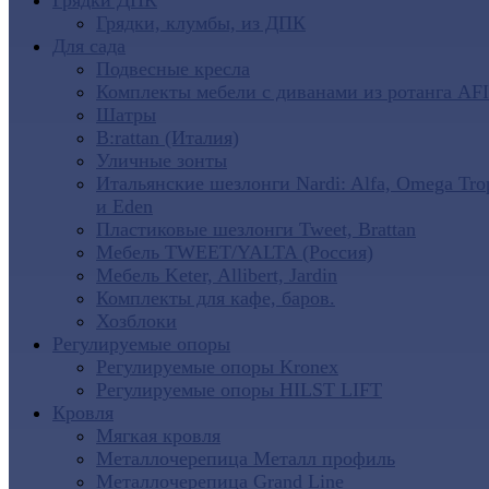
Грядки ДПК
Грядки, клумбы, из ДПК
Для сада
Подвесные кресла
Комплекты мебели с диванами из ротанга AF
Шатры
B:rattan (Италия)
Уличные зонты
Итальянские шезлонги Nardi: Alfa, Omega Tro
и Eden
Пластиковые шезлонги Tweet, Brattan
Мебель TWEET/YALTA (Россия)
Мебель Keter, Allibert, Jardin
Комплекты для кафе, баров.
Хозблоки
Регулируемые опоры
Регулируемые опоры Kronex
Регулируемые опоры HILST LIFT
Кровля
Мягкая кровля
Металлочерепица Металл профиль
Металлочерепица Grand Line