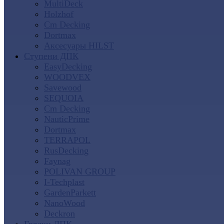
MultiDeck
Holzhof
Cm Decking
Dortmax
Аксесуары HILST
Ступени ДПК
EasyDecking
WOODVEX
Savewood
SEQUOIA
Cm Decking
NauticPrime
Dortmax
TERRAPOL
RusDecking
Faynag
POLIVAN GROUP
I-Techplast
GardenParkett
NanoWood
Deckron