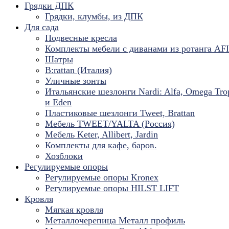
Грядки ДПК
Грядки, клумбы, из ДПК
Для сада
Подвесные кресла
Комплекты мебели с диванами из ротанга AF
Шатры
B:rattan (Италия)
Уличные зонты
Итальянские шезлонги Nardi: Alfa, Omega Tro
и Eden
Пластиковые шезлонги Tweet, Brattan
Мебель TWEET/YALTA (Россия)
Мебель Keter, Allibert, Jardin
Комплекты для кафе, баров.
Хозблоки
Регулируемые опоры
Регулируемые опоры Kronex
Регулируемые опоры HILST LIFT
Кровля
Мягкая кровля
Металлочерепица Металл профиль