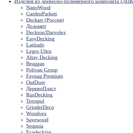
Изделия из древесно-полимерного композита (ДПК
NanoWood
GardenParkett
Deckart (Россия)
Доломит
Deckron/Darvolex
EasyDecking
Latitudo
Legro Ultra
Altay Decking
Bruggan
Polivan Group
Faynag Premium
OutDoor
ДеревоПласт
RusDecking
Terrapol
GrinderDeco
Woodvex
Savewood
Sequoia
Ecodecking