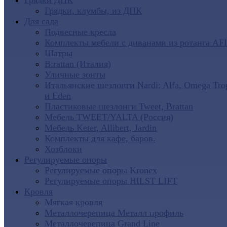
Грядки ДПК
Грядки, клумбы, из ДПК
Для сада
Подвесные кресла
Комплекты мебели с диванами из ротанга AF
Шатры
B:rattan (Италия)
Уличные зонты
Итальянские шезлонги Nardi: Alfa, Omega Tro
и Eden
Пластиковые шезлонги Tweet, Brattan
Мебель TWEET/YALTA (Россия)
Мебель Keter, Allibert, Jardin
Комплекты для кафе, баров.
Хозблоки
Регулируемые опоры
Регулируемые опоры Kronex
Регулируемые опоры HILST LIFT
Кровля
Мягкая кровля
Металлочерепица Металл профиль
Металлочерепица Grand Line