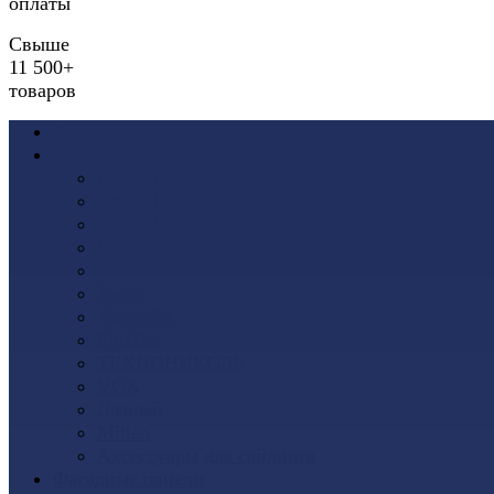
оплаты
Свыше
11 500+
товаров
Акции
Виниловый сайдинг
Docke (Дёке)
Альта-Профиль
Grand Line
Ю-Пласт
Доломит
Tecos
Vinyl-On
FineBer
ТЕХНОНИКОЛЬ
VOX
Дачный
Mitten
Аксессуары для сайдинга
Фасадные панели