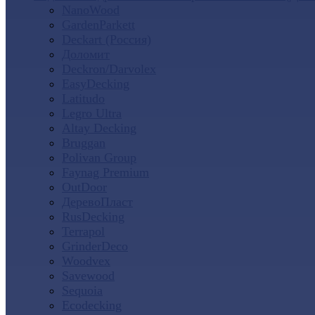
NanoWood
GardenParkett
Deckart (Россия)
Доломит
Deckron/Darvolex
EasyDecking
Latitudo
Legro Ultra
Altay Decking
Bruggan
Polivan Group
Faynag Premium
OutDoor
ДеревоПласт
RusDecking
Terrapol
GrinderDeco
Woodvex
Savewood
Sequoia
Ecodecking