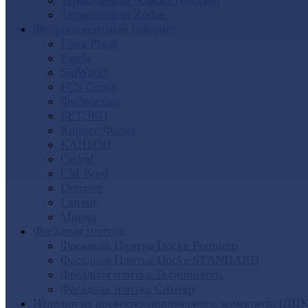
Термопанели Аляска (Россия)
Термопанели Zodiac
Фиброцементный сайдинг
Fibra Plank
Panda
SidWood
FCS Group
Фибростар
БЕТЭКО
Кирисс Фасад
КАНЬОН
Cedral
CM Bord
Decover
Latonit
Мирко
Фасадная плитка
Фасадная Плитка Docke Premium
Фасадная Плитка Docke STANDARD
Фасадная плитка Технониколь
Фасадная плитка Симтер
Изделия из древесно-полимерного композита (ДПК