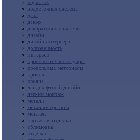
водосток
водосточная система
дача
декор
декоративные панели
дизайн
дизайн интерьера
долговечность
интерьер
кровельные аксессуары
кровельные материалы
кровля
крыша
ландшафтный дизайн
легкий монтаж
металл
металлочерепица
монтаж
наружная отделка
облицовка
отделка