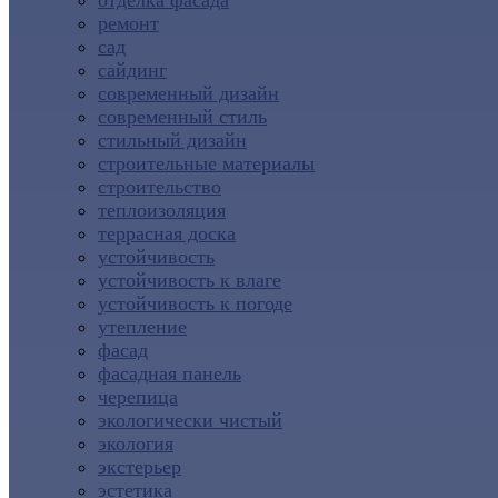
отделка фасада
ремонт
сад
сайдинг
современный дизайн
современный стиль
стильный дизайн
строительные материалы
строительство
теплоизоляция
террасная доска
устойчивость
устойчивость к влаге
устойчивость к погоде
утепление
фасад
фасадная панель
черепица
экологически чистый
экология
экстерьер
эстетика