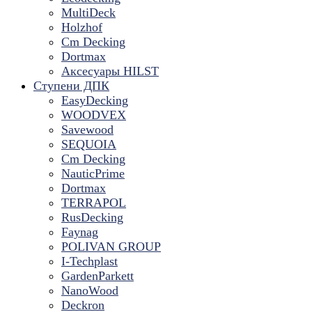
MultiDeck
Holzhof
Cm Decking
Dortmax
Аксесуары HILST
Ступени ДПК
EasyDecking
WOODVEX
Savewood
SEQUOIA
Cm Decking
NauticPrime
Dortmax
TERRAPOL
RusDecking
Faynag
POLIVAN GROUP
I-Techplast
GardenParkett
NanoWood
Deckron