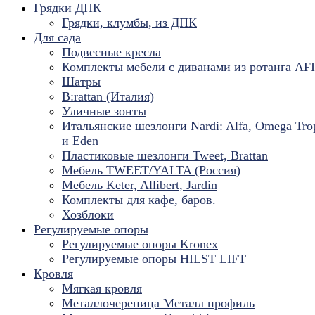
Грядки ДПК
Грядки, клумбы, из ДПК
Для сада
Подвесные кресла
Комплекты мебели с диванами из ротанга AF
Шатры
B:rattan (Италия)
Уличные зонты
Итальянские шезлонги Nardi: Alfa, Omega Tro
и Eden
Пластиковые шезлонги Tweet, Brattan
Мебель TWEET/YALTA (Россия)
Мебель Keter, Allibert, Jardin
Комплекты для кафе, баров.
Хозблоки
Регулируемые опоры
Регулируемые опоры Kronex
Регулируемые опоры HILST LIFT
Кровля
Мягкая кровля
Металлочерепица Металл профиль