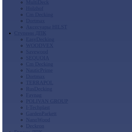
MultiDeck
Holzhof
Cm Decking
Dortmax
Аксесуары HILST
Ступени ДПК
EasyDecking
WOODVEX
Savewood
SEQUOIA
Cm Decking
NauticPrime
Dortmax
TERRAPOL
RusDecking
Faynag
POLIVAN GROUP
I-Techplast
GardenParkett
NanoWood
Deckron