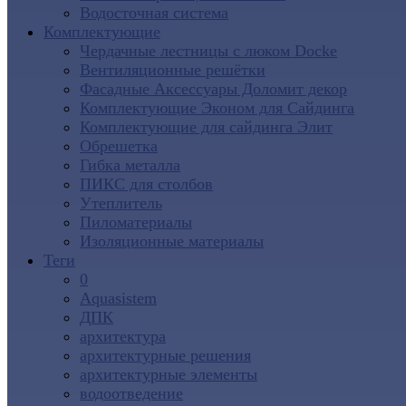
Водосточная система
Комплектующие
Чердачные лестницы с люком Docke
Вентиляционные решётки
Фасадные Аксессуары Доломит декор
Комплектующие Эконом для Сайдинга
Комплектующие для cайдинга Элит
Обрешетка
Гибка металла
ПИКС для столбов
Утеплитель
Пиломатериалы
Изоляционные материалы
Теги
0
Aquasistem
ДПК
архитектура
архитектурные решения
архитектурные элементы
водоотведение