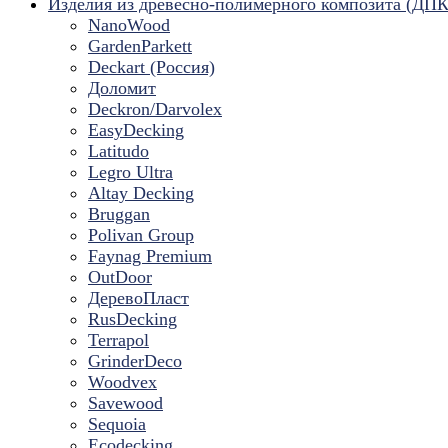
Изделия из древесно-полимерного композита (ДПК
NanoWood
GardenParkett
Deckart (Россия)
Доломит
Deckron/Darvolex
EasyDecking
Latitudo
Legro Ultra
Altay Decking
Bruggan
Polivan Group
Faynag Premium
OutDoor
ДеревоПласт
RusDecking
Terrapol
GrinderDeco
Woodvex
Savewood
Sequoia
Ecodecking