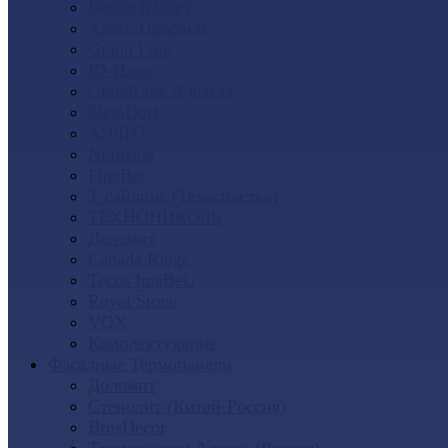
Docke (Дёке)
Альта-Профиль
Grand Line
Ю-Пласт
GrandLine Я-фасад
SteinDorf
АЭЛИТ
Nordside
FineBer
Т-сайдинг (Техоснастка)
ТЕХНОНИКОЛЬ
Доломит
Canada Ridge
Tecos ImaBeL
Royal Stone
VOX
Комплектующие
Фасадные Термопанели
Доломит
Стенолит (Китай-Россия)
BrusDecor