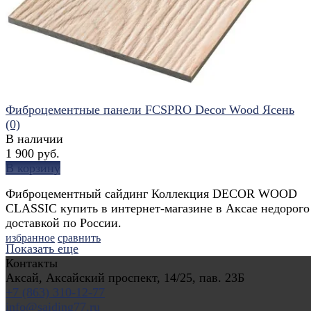
избранное
сравнить
Фиброцементные панели FCSPRO Decor Wood Ясень
(0)
В наличии
1 900 руб.
В корзину
Фиброцементный сайдинг Коллекция DECOR WOOD
CLASSIC купить в интернет-магазине в Аксае недорого
доставкой по России.
избранное
сравнить
Показать еще
Контакты
Аксай, Аксайский проспект, 14/25, пав. 23Б
+7 (863) 310-12-77
info@saiding77.ru