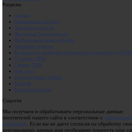
Разделы
Акции
Виниловый сайдинг
Фасадные панели
Фасадные Термопанели
Фиброцементный сайдинг
Фасадная плитка
Изделия из древесно-полимерного композита (ДПК
Ступени ДПК
Грядки ДПК
Для сада
Регулируемые опоры
Кровля
Комплектующие
Соцсети
Мы получаем и обрабатываем персональные данные
посетителей нашего сайта в соответствии с
официальн
политикой
. Если вы не даете согласия на обработку сво
персональных данных,вам необходимо покинуть наш са