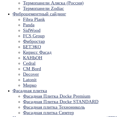
Термопанели Аляска (Россия)
Термопанели Zodiac
Фиброцементный сайдинг
Fibra Plank
Panda
SidWood
FCS Group
Фибростар
БЕТЭКО
Кирисс Фасад
КАНЬОН
Cedral
CM Bord
Decover
Latonit
Мирко
Фасадная плитка
Фасадная Плитка Docke Premium
Фасадная Плитка Docke STANDARD
Фасадная плитка Технониколь
Фасадная плитка Симтер