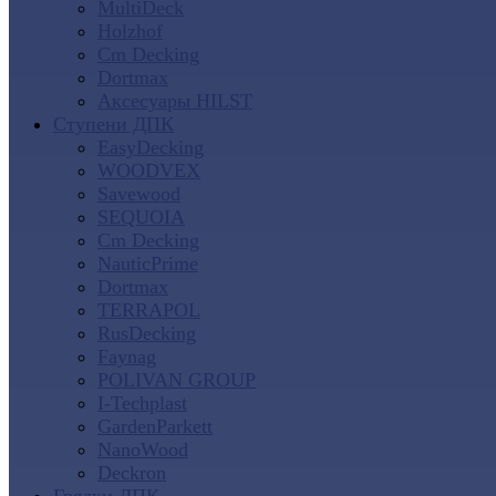
MultiDeck
Holzhof
Cm Decking
Dortmax
Аксесуары HILST
Ступени ДПК
EasyDecking
WOODVEX
Savewood
SEQUOIA
Cm Decking
NauticPrime
Dortmax
TERRAPOL
RusDecking
Faynag
POLIVAN GROUP
I-Techplast
GardenParkett
NanoWood
Deckron