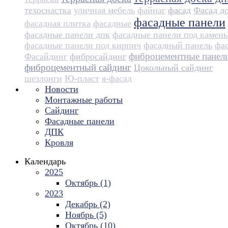
техоснастка
уличная мебель
файнаг
фасад
Фасад д
фасадные панели
фасадная плитка
фасадные
фасадные панели дпк
фасадные панели под камень
фасадные панели под кирпич
фасадный панель
фа
фиброцементные панел
Фасайдинг
фибросайдинг
фиброцементный сайдинг
Цокольный сайдинг
шезлонги
Ю-пласт
я-фасад
Новости
Монтажные работы
Сайдинг
Фасадные панели
ДПК
Кровля
Календарь
2025
Октябрь (1)
2023
Декабрь (2)
Ноябрь (5)
Октябрь (10)