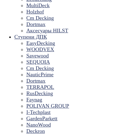
MultiDeck
Holzhof
Cm Decking
Dortmax
Аксесуары HILST
Ступени ДПК
EasyDecking
WOODVEX
Savewood
SEQUOIA
Cm Decking
NauticPrime
Dortmax
TERRAPOL
RusDecking
Faynag
POLIVAN GROUP
I-Techplast
GardenParkett
NanoWood
Deckron