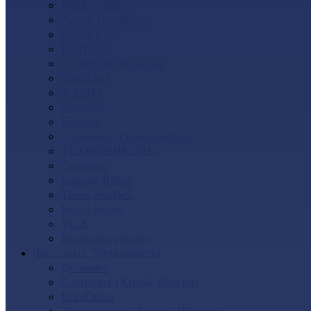
Docke (Дёке)
Альта-Профиль
Grand Line
Ю-Пласт
GrandLine Я-фасад
SteinDorf
АЭЛИТ
Nordside
FineBer
Т-сайдинг (Техоснастка)
ТЕХНОНИКОЛЬ
Доломит
Canada Ridge
Tecos ImaBeL
Royal Stone
VOX
Комплектующие
Фасадные Термопанели
Доломит
Стенолит (Китай-Россия)
BrusDecor