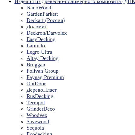
Изделия из древесно-полимерного композита (ДПК
NanoWood
GardenParkett
Deckart (Россия)
Доломит
Deckron/Darvolex
EasyDecking
Latitudo
Legro Ultra
Altay Decking
Bruggan
Polivan Group
Faynag Premium
OutDoor
ДеревоПласт
RusDecking
Terrapol
GrinderDeco
Woodvex
Savewood
Sequoia
Ecodecking