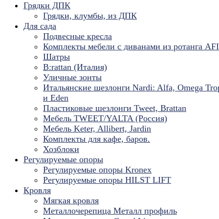
Грядки ДПК
Грядки, клумбы, из ДПК
Для сада
Подвесные кресла
Комплекты мебели с диванами из ротанга AF
Шатры
B:rattan (Италия)
Уличные зонты
Итальянские шезлонги Nardi: Alfa, Omega Tro
и Eden
Пластиковые шезлонги Tweet, Brattan
Мебель TWEET/YALTA (Россия)
Мебель Keter, Allibert, Jardin
Комплекты для кафе, баров.
Хозблоки
Регулируемые опоры
Регулируемые опоры Kronex
Регулируемые опоры HILST LIFT
Кровля
Мягкая кровля
Металлочерепица Металл профиль