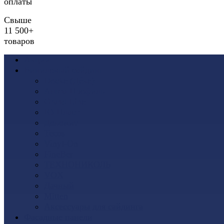
оплаты
Свыше
11 500+
товаров
Акции
Виниловый сайдинг
Docke (Дёке)
Альта-Профиль
Grand Line
Ю-Пласт
Доломит
Tecos
Vinyl-On
FineBer
ТЕХНОНИКОЛЬ
VOX
Дачный
Mitten
Аксессуары для сайдинга
Фасадные панели