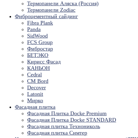
Термопанели Аляска (Россия)
Термопанели Zodiac
Фиброцементный сайдинг
Fibra Plank
Panda
SidWood
FCS Group
Фибростар
БЕТЭКО
Кирисс Фасад
КАНЬОН
Cedral
CM Bord
Decover
Latonit
Мирко
Фасадная плитка
Фасадная Плитка Docke Premium
Фасадная Плитка Docke STANDARD
Фасадная плитка Технониколь
Фасадная плитка Симтер