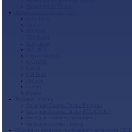
Термопанели Аляска (Россия)
Термопанели Zodiac
Фиброцементный сайдинг
Fibra Plank
Panda
SidWood
FCS Group
Фибростар
БЕТЭКО
Кирисс Фасад
КАНЬОН
Cedral
CM Bord
Decover
Latonit
Мирко
Фасадная плитка
Фасадная Плитка Docke Premium
Фасадная Плитка Docke STANDARD
Фасадная плитка Технониколь
Фасадная плитка Симтер
Изделия из древесно-полимерного композита (ДПК