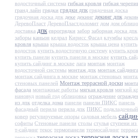
водосточный система
гибкая кровля
гибкая черепи
грядки дпк
гранд лайн
грядки
грядочная доска
декинг дпк
грядочная доска дпк
деке
декинг
деков
ДеревоПласт
ДеревоПласт​
доломит
дом
дом облиц
дпк
доставка
еврогрядки
забор
заборная доска дпк
заборы
каньон
кедрал
Кирисс Фасад
клумбы
кресл
кровля
крыша
крыша водосток
крыша цена
купить
водосток
купить водосточную систему
купить кро
купить панели
купить панели в москве
купить сай
купить сайдинг в москве
лага
монтаж
монтаж
водосточной системы
монтаж дпк
монтаж сайдинг
монтаж сайдинга в москве
монтаж стеновых
монт
Монтаж террасной доски
стеновых панелей
монт
фасада
монтажные работы
мягкая кровля
мягкий к
нановуд
новый год
облицовка
ограждение
огражде
из дпк
отделка дома
панели
панели ПИКС
панель
фасадный
перила
перила дпк
ПИКС
подкладочный
сайди
ковер
регулируемые опоры
садовая мебель
софиты
Стеновые панели
столы
стулья
ступени из
т-сайдинг
текос
термопанели
термосайдинг
террас
террасная доска дп
террасная доска
терраска