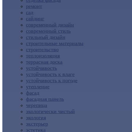
отделка фасада
ремонт
сад
сайдинг
современный дизайн
современный стиль
стильный дизайн
строительные материалы
строительство
теплоизоляция
террасная доска
устойчивость
устойчивость к влаге
устойчивость к погоде
утепление
фасад
фасадная панель
черепица
экологически чистый
экология
экстерьер
эстетика