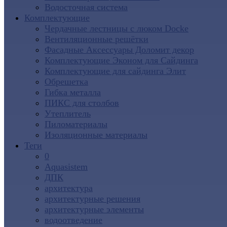
Водосточная система
Комплектующие
Чердачные лестницы с люком Docke
Вентиляционные решётки
Фасадные Аксессуары Доломит декор
Комплектующие Эконом для Сайдинга
Комплектующие для cайдинга Элит
Обрешетка
Гибка металла
ПИКС для столбов
Утеплитель
Пиломатериалы
Изоляционные материалы
Теги
0
Aquasistem
ДПК
архитектура
архитектурные решения
архитектурные элементы
водоотведение