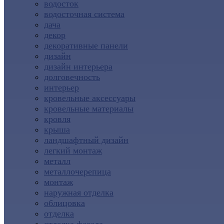
водосток
водосточная система
дача
декор
декоративные панели
дизайн
дизайн интерьера
долговечность
интерьер
кровельные аксессуары
кровельные материалы
кровля
крыша
ландшафтный дизайн
легкий монтаж
металл
металлочерепица
монтаж
наружная отделка
облицовка
отделка