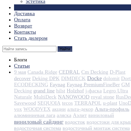
эстетика
Страницы
Доставка
Оплата
Возврат
Контакты
Стать дилером
Найти
Блоги
Статьи
9 мая
Canada Ridge
CEDRAL
Cm Decking
D-Plast
Docke
decover
Deking DPK
DIMDECK
dolomit
Dortm
ECODECKING
Faynag
Faynag Premium​​​​​​​​​​
FineBer
GM
Decking
grand line
hilst
Holzhof
j-фаска
Legro Ultra
Naturale
MultiDeck
NANOWOOD
royal stone
RusDe
Savewood
SEQUOIA
tecos
TERRAPOL
u-plast
UnoD
vox
WOODVEX
акции
альта-декор
Альта-профиль
алюминиевая лага
аляска
Аэлит
виниловый
виниловый сайдинг
водосток
водостоки для кры
водосточная система
водосточный монтаж система