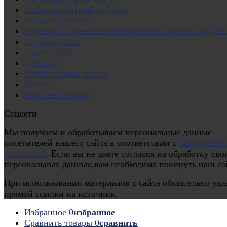
Фиброцементный сайдинг
Фасадная плитка
Изделия из древесно-полимерного композита (ДПК
Ступени ДПК
Грядки ДПК
Для сада
Регулируемые опоры
Кровля
Комплектующие
Соцсети
Мы получаем и обрабатываем персональные данные
посетителей нашего сайта в соответствии с
официальн
политикой
. Если вы не даете согласия на обработку сво
персональных данных,вам необходимо покинуть наш са
При использовании материалов с сайта обязательно ука
прямой ссылки на источник.
Избранное
0
избранное
Сравнить товары
0
сравнить