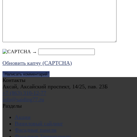
→
Обновить капчу (CAPTCHA)
Контакты
Аксай, Аксайский проспект, 14/25, пав. 23Б
+7 (863) 310-12-77
info@saiding77.ru
Разделы
Акции
Виниловый сайдинг
Фасадные панели
Фасадные Термопанели