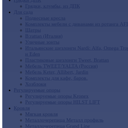
Грядки ДПК
Грядки, клумбы, из ДПК
Для сада
Подвесные кресла
Комплекты мебели с диванами из ротанга AF
Шатры
B:rattan (Италия)
Уличные зонты
Итальянские шезлонги Nardi: Alfa, Omega Tro
и Eden
Пластиковые шезлонги Tweet, Brattan
Мебель TWEET/YALTA (Россия)
Мебель Keter, Allibert, Jardin
Комплекты для кафе, баров.
Хозблоки
Регулируемые опоры
Регулируемые опоры Kronex
Регулируемые опоры HILST LIFT
Кровля
Мягкая кровля
Металлочерепица Металл профиль
Металлочерепица Grand Line