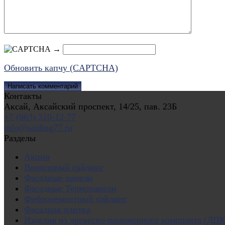
→
Обновить капчу (CAPTCHA)
Контакты
Аксай, Аксайский проспект, 14/25, пав. 23Б
+7 (863) 310-12-77
info@saiding77.ru
Разделы
Акции
Виниловый сайдинг
Фасадные панели
Фасадные Термопанели
Фиброцементный сайдинг
Фасадная плитка
Изделия из древесно-полимерного композита (ДПК