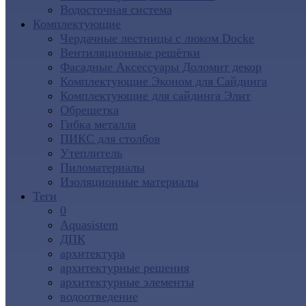
Водосточная система
Комплектующие
Чердачные лестницы с люком Docke
Вентиляционные решётки
Фасадные Аксессуары Доломит декор
Комплектующие Эконом для Сайдинга
Комплектующие для cайдинга Элит
Обрешетка
Гибка металла
ПИКС для столбов
Утеплитель
Пиломатериалы
Изоляционные материалы
Теги
0
Aquasistem
ДПК
архитектура
архитектурные решения
архитектурные элементы
водоотведение