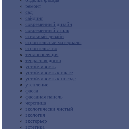
отделка фасада
ремонт
сад
сайдинг
современный дизайн
современный стиль
стильный дизайн
строительные материалы
строительство
теплоизоляция
террасная доска
устойчивость
устойчивость к влаге
устойчивость к погоде
утепление
фасад
фасадная панель
черепица
экологически чистый
экология
экстерьер
эстетика