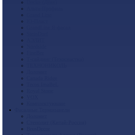
Docke (Дёке)
Альта-Профиль
Grand Line
Ю-Пласт
GrandLine Я-фасад
SteinDorf
АЭЛИТ
Nordside
FineBer
Т-сайдинг (Техоснастка)
ТЕХНОНИКОЛЬ
Доломит
Canada Ridge
Tecos ImaBeL
Royal Stone
VOX
Комплектующие
Фасадные Термопанели
Доломит
Стенолит (Китай-Россия)
BrusDecor