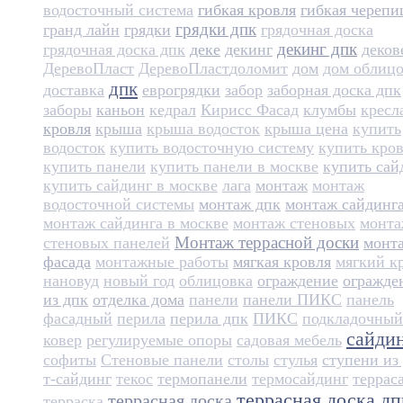
водосточный система
гибкая кровля
гибкая черепи
грядки дпк
гранд лайн
грядки
грядочная доска
декинг дпк
грядочная доска дпк
деке
декинг
деков
ДеревоПласт
ДеревоПласт​
доломит
дом
дом облиц
дпк
доставка
еврогрядки
забор
заборная доска дпк
заборы
каньон
кедрал
Кирисс Фасад
клумбы
кресл
кровля
крыша
крыша водосток
крыша цена
купить
водосток
купить водосточную систему
купить кро
купить панели
купить панели в москве
купить сай
купить сайдинг в москве
лага
монтаж
монтаж
водосточной системы
монтаж дпк
монтаж сайдинг
монтаж сайдинга в москве
монтаж стеновых
монт
Монтаж террасной доски
стеновых панелей
монт
фасада
монтажные работы
мягкая кровля
мягкий к
нановуд
новый год
облицовка
ограждение
огражде
из дпк
отделка дома
панели
панели ПИКС
панель
фасадный
перила
перила дпк
ПИКС
подкладочный
сайди
ковер
регулируемые опоры
садовая мебель
софиты
Стеновые панели
столы
стулья
ступени из
т-сайдинг
текос
термопанели
термосайдинг
террас
террасная доска дп
террасная доска
терраска