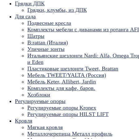
Грядки ДПК
Грядки, клумбы, из ДПК
Для сада
Подвесные кресла
Комплекты мебели с диванами из ротанга AF
Шатры
B:rattan (Италия)
Уличные зонты
Итальянские шезлонги Nardi: Alfa, Omega Tro
и Eden
Пластиковые шезлонги Tweet, Brattan
Мебель TWEET/YALTA (Россия)
Мебель Keter, Allibert, Jardin
Комплекты для кафе, баров.
Хозблоки
Регулируемые опоры
Регулируемые опоры Kronex
Регулируемые опоры HILST LIFT
Кровля
Мягкая кровля
Металлочерепица Металл профиль