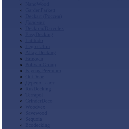
NanoWood
GardenParkett
Deckart (Россия)
Доломит
Deckron/Darvolex
EasyDecking
Latitudo
Legro Ultra
Altay Decking
Bruggan
Polivan Group
Faynag Premium
OutDoor
ДеревоПласт
RusDecking
Terrapol
GrinderDeco
Woodvex
Savewood
Sequoia
Ecodecking