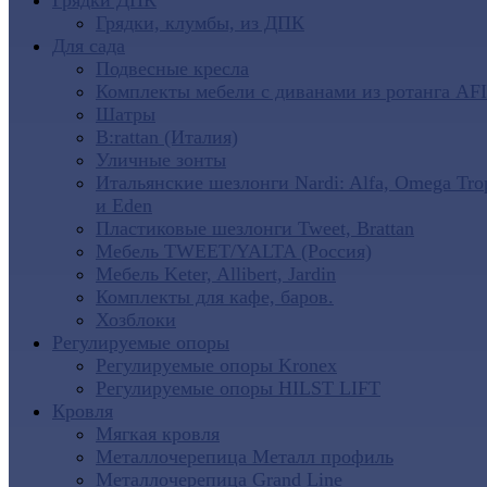
Грядки ДПК
Грядки, клумбы, из ДПК
Для сада
Подвесные кресла
Комплекты мебели с диванами из ротанга AF
Шатры
B:rattan (Италия)
Уличные зонты
Итальянские шезлонги Nardi: Alfa, Omega Tro
и Eden
Пластиковые шезлонги Tweet, Brattan
Мебель TWEET/YALTA (Россия)
Мебель Keter, Allibert, Jardin
Комплекты для кафе, баров.
Хозблоки
Регулируемые опоры
Регулируемые опоры Kronex
Регулируемые опоры HILST LIFT
Кровля
Мягкая кровля
Металлочерепица Металл профиль
Металлочерепица Grand Line