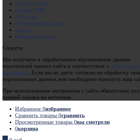
Ступени ДПК
Грядки ДПК
Для сада
Регулируемые опоры
Кровля
Комплектующие
Соцсети
Мы получаем и обрабатываем персональные данные
посетителей нашего сайта в соответствии с
официальн
политикой
. Если вы не даете согласия на обработку сво
персональных данных,вам необходимо покинуть наш са
При использовании материалов с сайта обязательно ука
прямой ссылки на источник.
Избранное
0
избранное
Сравнить товары
0
сравнить
Просмотренные товары
0
вы смотрели
0
корзина
0
0 руб.