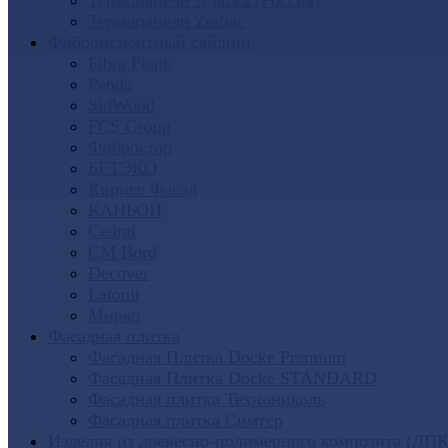
Термопанели Аляска (Россия)
Термопанели Zodiac
Фиброцементный сайдинг
Fibra Plank
Panda
SidWood
FCS Group
Фибростар
БЕТЭКО
Кирисс Фасад
КАНЬОН
Cedral
CM Bord
Decover
Latonit
Мирко
Фасадная плитка
Фасадная Плитка Docke Premium
Фасадная Плитка Docke STANDARD
Фасадная плитка Технониколь
Фасадная плитка Симтер
Изделия из древесно-полимерного композита (ДПК