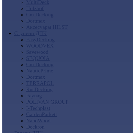
MultiDeck
Holzhof
Cm Decking
Dortmax
Аксесуары HILST
Ступени ДПК
EasyDecking
WOODVEX
Savewood
SEQUOIA
Cm Decking
NauticPrime
Dortmax
TERRAPOL
RusDecking
Faynag
POLIVAN GROUP
I-Techplast
GardenParkett
NanoWood
Deckron