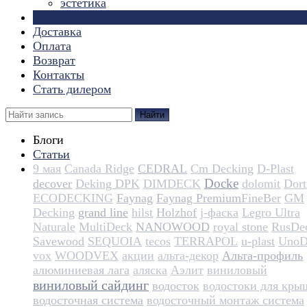
эстетика
Страницы
Доставка
Оплата
Возврат
Контакты
Стать дилером
Найти
Блоги
Статьи
9 мая
Canada Ridge
CEDRAL
Cm Decking
D-Plast
Docke
decover
Deking DPK
DIMDECK
dolomit
Dortm
ECODECKING
Faynag
Faynag Premium​​​​​​​​​​
FineBer
GM
Decking
grand line
hilst
Holzhof
j-фаска
Legro Ultra
Naturale
MultiDeck
NANOWOOD
royal stone
RusDe
Savewood
SEQUOIA
tecos
TERRAPOL
u-plast
UnoD
vox
WOODVEX
акции
альта-декор
Альта-профиль
алюминиевая лага
аляска
Аэлит
виниловый
виниловый сайдинг
водосток
водостоки для кры
водосточная система
водосточный монтаж система