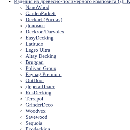
Изделия из древесно-полимерного композита (ДПК
NanoWood
GardenParkett
Deckart (Россия)
Доломит
Deckron/Darvolex
EasyDecking
Latitudo
Legro Ultra
Altay Decking
Bruggan
Polivan Group
Faynag Premium
OutDoor
ДеревоПласт
RusDecking
Terrapol
GrinderDeco
Woodvex
Savewood
Sequoia
Ecodecking