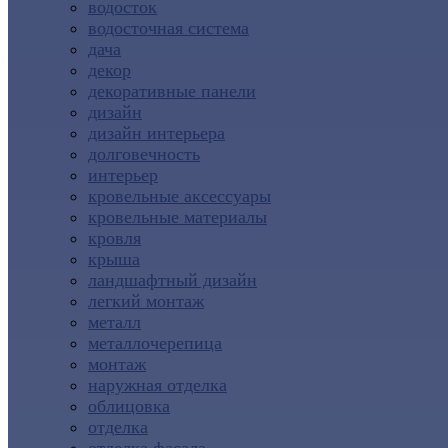
водосток
водосточная система
дача
декор
декоративные панели
дизайн
дизайн интерьера
долговечность
интерьер
кровельные аксессуары
кровельные материалы
кровля
крыша
ландшафтный дизайн
легкий монтаж
металл
металлочерепица
монтаж
наружная отделка
облицовка
отделка