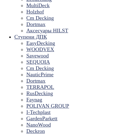
MultiDeck
Holzhof
Cm Decking
Dortmax
Аксесуары HILST
Ступени ДПК
EasyDecking
WOODVEX
Savewood
SEQUOIA
Cm Decking
NauticPrime
Dortmax
TERRAPOL
RusDecking
Faynag
POLIVAN GROUP
I-Techplast
GardenParkett
NanoWood
Deckron