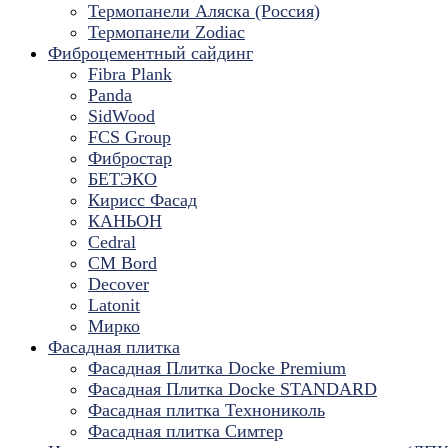
Термопанели Аляска (Россия)
Термопанели Zodiac
Фиброцементный сайдинг
Fibra Plank
Panda
SidWood
FCS Group
Фибростар
БЕТЭКО
Кирисс Фасад
КАНЬОН
Cedral
CM Bord
Decover
Latonit
Мирко
Фасадная плитка
Фасадная Плитка Docke Premium
Фасадная Плитка Docke STANDARD
Фасадная плитка Технониколь
Фасадная плитка Симтер