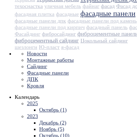
техоснастка
уличная мебель
файнаг
фасад
Фасад д
фасадные панели
фасадная плитка
фасадные
фасадные панели дпк
фасадные панели под камень
фасадные панели под кирпич
фасадный панель
фа
фиброцементные панел
Фасайдинг
фибросайдинг
фиброцементный сайдинг
Цокольный сайдинг
шезлонги
Ю-пласт
я-фасад
Новости
Монтажные работы
Сайдинг
Фасадные панели
ДПК
Кровля
Календарь
2025
Октябрь (1)
2023
Декабрь (2)
Ноябрь (5)
Октябрь (10)