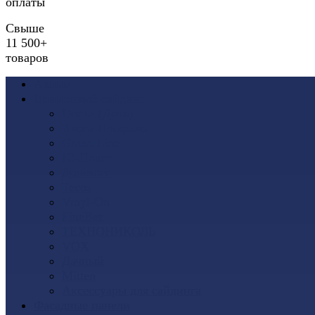
оплаты
Свыше
11 500+
товаров
Акции
Виниловый сайдинг
Docke (Дёке)
Альта-Профиль
Grand Line
Ю-Пласт
Доломит
Tecos
Vinyl-On
FineBer
ТЕХНОНИКОЛЬ
VOX
Дачный
Mitten
Аксессуары для сайдинга
Фасадные панели