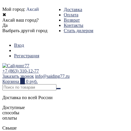
Мой город:
Аксай
Доставка
✖
Оплата
Аксай ваш город?
Возврат
Да
Контакты
Выбрать другой город
Стать дилером
Вход
Регистрация
+7 (863) 310-12-77
Заказать звонок
info@saiding77.ru
Корзина
0
0 руб.
Доставка по всей России
Доступные
способы
оплаты
Свыше