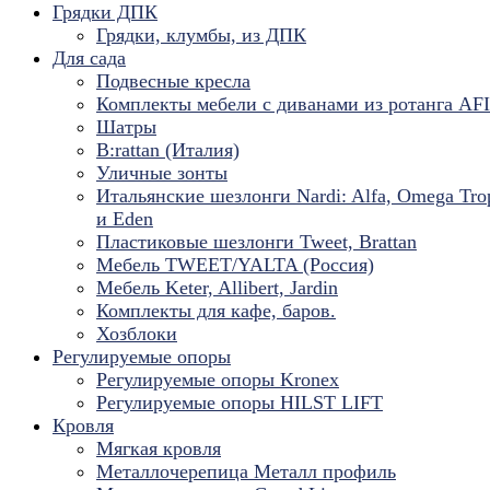
Грядки ДПК
Грядки, клумбы, из ДПК
Для сада
Подвесные кресла
Комплекты мебели с диванами из ротанга AF
Шатры
B:rattan (Италия)
Уличные зонты
Итальянские шезлонги Nardi: Alfa, Omega Tro
и Eden
Пластиковые шезлонги Tweet, Brattan
Мебель TWEET/YALTA (Россия)
Мебель Keter, Allibert, Jardin
Комплекты для кафе, баров.
Хозблоки
Регулируемые опоры
Регулируемые опоры Kronex
Регулируемые опоры HILST LIFT
Кровля
Мягкая кровля
Металлочерепица Металл профиль