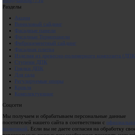
info@saiding77.ru
Разделы
Акции
Виниловый сайдинг
Фасадные панели
Фасадные Термопанели
Фиброцементный сайдинг
Фасадная плитка
Изделия из древесно-полимерного композита (ДПК
Ступени ДПК
Грядки ДПК
Для сада
Регулируемые опоры
Кровля
Комплектующие
Соцсети
Мы получаем и обрабатываем персональные данные
посетителей нашего сайта в соответствии с
официальн
политикой
. Если вы не даете согласия на обработку сво