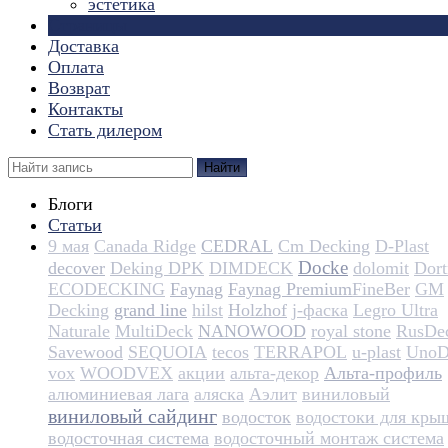
эстетика
Страницы
Доставка
Оплата
Возврат
Контакты
Стать дилером
Найти
Блоги
Статьи
9 мая
Canada Ridge
CEDRAL
Cm Decking
D-Plast
Docke
decover
Deking DPK
DIMDECK
dolomit
Dortm
ECODECKING
Faynag
Faynag Premium​​​​​​​​​​
FineBer
GM
Decking
grand line
hilst
Holzhof
j-фаска
Legro Ultra
Naturale
MultiDeck
NANOWOOD
royal stone
RusDe
Savewood
SEQUOIA
tecos
TERRAPOL
u-plast
UnoD
vox
WOODVEX
акции
альта-декор
Альта-профиль
алюминиевая лага
аляска
Аэлит
виниловый
виниловый сайдинг
водосток
водостоки для кры
водосточная система
водосточный монтаж система