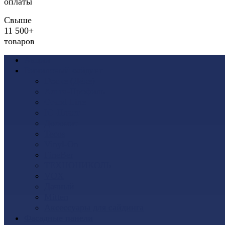
оплаты
Свыше
11 500+
товаров
Акции
Виниловый сайдинг
Docke (Дёке)
Альта-Профиль
Grand Line
Ю-Пласт
Доломит
Tecos
Vinyl-On
FineBer
ТЕХНОНИКОЛЬ
VOX
Дачный
Mitten
Аксессуары для сайдинга
Фасадные панели