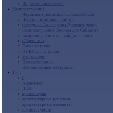
Водосточная система
Комплектующие
Чердачные лестницы с люком Docke
Вентиляционные решётки
Фасадные Аксессуары Доломит декор
Комплектующие Эконом для Сайдинга
Комплектующие для cайдинга Элит
Обрешетка
Гибка металла
ПИКС для столбов
Утеплитель
Пиломатериалы
Изоляционные материалы
Теги
0
Aquasistem
ДПК
архитектура
архитектурные решения
архитектурные элементы
водоотведение