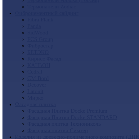
Термопанели Аляска (Россия)
Термопанели Zodiac
Фиброцементный сайдинг
Fibra Plank
Panda
SidWood
FCS Group
Фибростар
БЕТЭКО
Кирисс Фасад
КАНЬОН
Cedral
CM Bord
Decover
Latonit
Мирко
Фасадная плитка
Фасадная Плитка Docke Premium
Фасадная Плитка Docke STANDARD
Фасадная плитка Технониколь
Фасадная плитка Симтер
Изделия из древесно-полимерного композита (ДПК