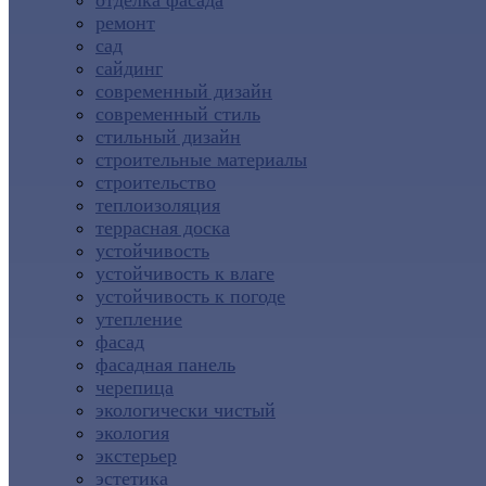
отделка фасада
ремонт
сад
сайдинг
современный дизайн
современный стиль
стильный дизайн
строительные материалы
строительство
теплоизоляция
террасная доска
устойчивость
устойчивость к влаге
устойчивость к погоде
утепление
фасад
фасадная панель
черепица
экологически чистый
экология
экстерьер
эстетика