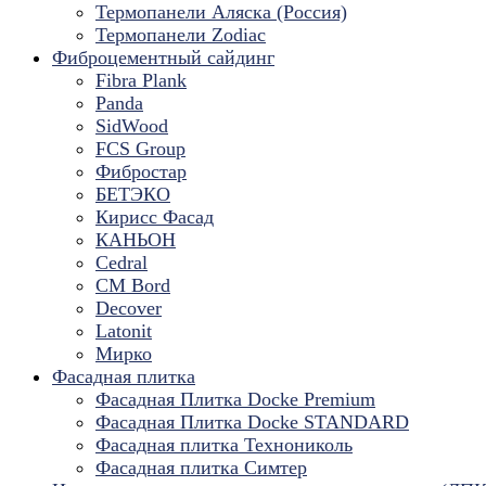
Термопанели Аляска (Россия)
Термопанели Zodiac
Фиброцементный сайдинг
Fibra Plank
Panda
SidWood
FCS Group
Фибростар
БЕТЭКО
Кирисс Фасад
КАНЬОН
Cedral
CM Bord
Decover
Latonit
Мирко
Фасадная плитка
Фасадная Плитка Docke Premium
Фасадная Плитка Docke STANDARD
Фасадная плитка Технониколь
Фасадная плитка Симтер