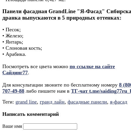
Панели фасадная GrandLine "Я-Фасад" Сибирск
дранка выпускаются в 5 природных оттенках:
• Песок;
• Железо;
• Янтарь;
• Слоновая кость;
• Арабика.
Посмотреть все цвета можно
по ссылке на сайте
Сайдинг77
.
Для консультации звоните по бесплатному номеру
8 (80
707-49-88
либо пишите нам в
ТГ-чат t.me/saiding77ru_
Теги:
grand line
,
гранд лайн
,
фасадные панели
,
я-фасад
Написать комментарий
Ваше имя