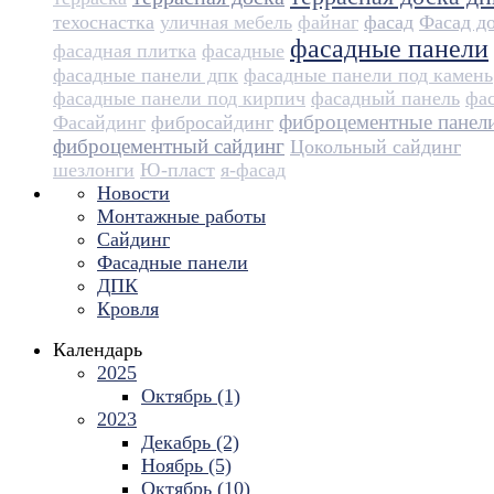
техоснастка
уличная мебель
файнаг
фасад
Фасад д
фасадные панели
фасадная плитка
фасадные
фасадные панели дпк
фасадные панели под камень
фасадные панели под кирпич
фасадный панель
фа
фиброцементные панел
Фасайдинг
фибросайдинг
фиброцементный сайдинг
Цокольный сайдинг
шезлонги
Ю-пласт
я-фасад
Новости
Монтажные работы
Сайдинг
Фасадные панели
ДПК
Кровля
Календарь
2025
Октябрь (1)
2023
Декабрь (2)
Ноябрь (5)
Октябрь (10)