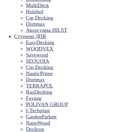
MultiDeck
Holzhof
Cm Decking
Dortmax
Аксесуары HILST
Ступени ДПК
EasyDecking
WOODVEX
Savewood
SEQUOIA
Cm Decking
NauticPrime
Dortmax
TERRAPOL
RusDecking
Faynag
POLIVAN GROUP
I-Techplast
GardenParkett
NanoWood
Deckron