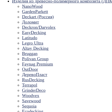
Изделия из древесно-полимерного композита (ДПК
NanoWood
GardenParkett
Deckart (Россия)
Доломит
Deckron/Darvolex
EasyDecking
Latitudo
Legro Ultra
Altay Decking
Bruggan
Polivan Group
Faynag Premium
OutDoor
ДеревоПласт
RusDecking
Terrapol
GrinderDeco
Woodvex
Savewood
Sequoia
Ecodecking