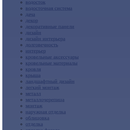
водосток
водосточная система
дача
декор
декоративные панели
дизайн
дизайн интерьера
долговечность
интерьер
кровельные аксессуары
кровельные материалы
кровля
крыша
ландшафтный дизайн
легкий монтаж
металл
металлочерепица
монтаж
наружная отделка
облицовка
отделка