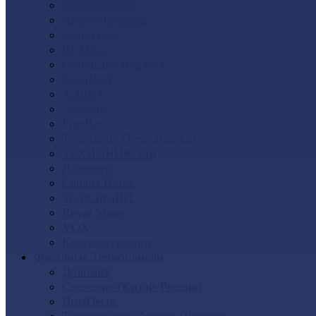
Docke (Дёке)
Альта-Профиль
Grand Line
Ю-Пласт
GrandLine Я-фасад
SteinDorf
АЭЛИТ
Nordside
FineBer
Т-сайдинг (Техоснастка)
ТЕХНОНИКОЛЬ
Доломит
Canada Ridge
Tecos ImaBeL
Royal Stone
VOX
Комплектующие
Фасадные Термопанели
Доломит
Стенолит (Китай-Россия)
BrusDecor