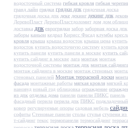
водосточный система
гибкая кровля
гибкая черепи
грядки дпк
гранд лайн
грядки
грядочная доска
декинг дпк
грядочная доска дпк
деке
декинг
деков
ДеревоПласт
ДеревоПласт​
доломит
дом
дом облиц
дпк
доставка
еврогрядки
забор
заборная доска дпк
заборы
каньон
кедрал
Кирисс Фасад
клумбы
кресл
кровля
крыша
крыша водосток
крыша цена
купить
водосток
купить водосточную систему
купить кро
купить панели
купить панели в москве
купить сай
купить сайдинг в москве
лага
монтаж
монтаж
водосточной системы
монтаж дпк
монтаж сайдинг
монтаж сайдинга в москве
монтаж стеновых
монт
Монтаж террасной доски
стеновых панелей
монт
фасада
монтажные работы
мягкая кровля
мягкий к
нановуд
новый год
облицовка
ограждение
огражде
из дпк
отделка дома
панели
панели ПИКС
панель
фасадный
перила
перила дпк
ПИКС
подкладочный
сайди
ковер
регулируемые опоры
садовая мебель
софиты
Стеновые панели
столы
стулья
ступени из
т-сайдинг
текос
термопанели
термосайдинг
террас
террасная доска дп
террасная доска
терраска