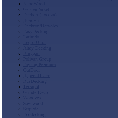
NanoWood
GardenParkett
Deckart (Россия)
Доломит
Deckron/Darvolex
EasyDecking
Latitudo
Legro Ultra
Altay Decking
Bruggan
Polivan Group
Faynag Premium
OutDoor
ДеревоПласт
RusDecking
Terrapol
GrinderDeco
Woodvex
Savewood
Sequoia
Ecodecking