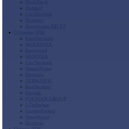
MultiDeck
Holzhof
Cm Decking
Dortmax
Аксесуары HILST
Ступени ДПК
EasyDecking
WOODVEX
Savewood
SEQUOIA
Cm Decking
NauticPrime
Dortmax
TERRAPOL
RusDecking
Faynag
POLIVAN GROUP
I-Techplast
GardenParkett
NanoWood
Deckron