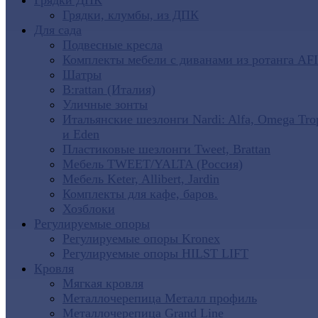
Грядки ДПК
Грядки, клумбы, из ДПК
Для сада
Подвесные кресла
Комплекты мебели с диванами из ротанга AF
Шатры
B:rattan (Италия)
Уличные зонты
Итальянские шезлонги Nardi: Alfa, Omega Tro
и Eden
Пластиковые шезлонги Tweet, Brattan
Мебель TWEET/YALTA (Россия)
Мебель Keter, Allibert, Jardin
Комплекты для кафе, баров.
Хозблоки
Регулируемые опоры
Регулируемые опоры Kronex
Регулируемые опоры HILST LIFT
Кровля
Мягкая кровля
Металлочерепица Металл профиль
Металлочерепица Grand Line