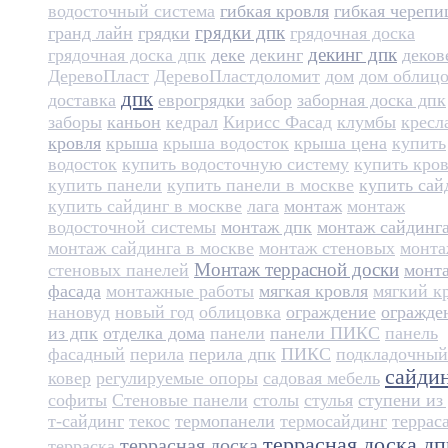
водосточный система
гибкая кровля
гибкая черепи
грядки дпк
гранд лайн
грядки
грядочная доска
декинг дпк
грядочная доска дпк
деке
декинг
деков
ДеревоПласт
ДеревоПласт​
доломит
дом
дом облиц
дпк
доставка
еврогрядки
забор
заборная доска дпк
заборы
каньон
кедрал
Кирисс Фасад
клумбы
кресл
кровля
крыша
крыша водосток
крыша цена
купить
водосток
купить водосточную систему
купить кро
купить панели
купить панели в москве
купить сай
купить сайдинг в москве
лага
монтаж
монтаж
водосточной системы
монтаж дпк
монтаж сайдинг
монтаж сайдинга в москве
монтаж стеновых
монт
Монтаж террасной доски
стеновых панелей
монт
фасада
монтажные работы
мягкая кровля
мягкий к
нановуд
новый год
облицовка
ограждение
огражде
из дпк
отделка дома
панели
панели ПИКС
панель
фасадный
перила
перила дпк
ПИКС
подкладочный
сайди
ковер
регулируемые опоры
садовая мебель
софиты
Стеновые панели
столы
стулья
ступени из
т-сайдинг
текос
термопанели
термосайдинг
террас
террасная доска дп
террасная доска
терраска