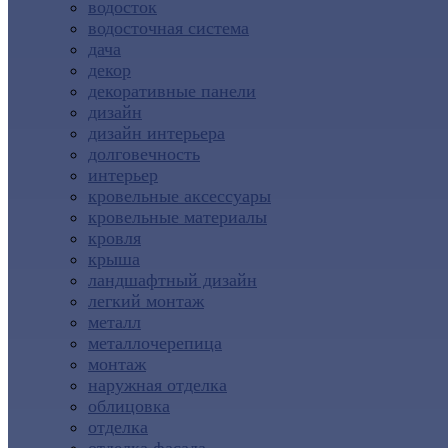
водосток
водосточная система
дача
декор
декоративные панели
дизайн
дизайн интерьера
долговечность
интерьер
кровельные аксессуары
кровельные материалы
кровля
крыша
ландшафтный дизайн
легкий монтаж
металл
металлочерепица
монтаж
наружная отделка
облицовка
отделка