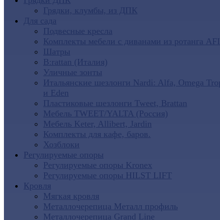
Грядки ДПК
Грядки, клумбы, из ДПК
Для сада
Подвесные кресла
Комплекты мебели с диванами из ротанга AF
Шатры
B:rattan (Италия)
Уличные зонты
Итальянские шезлонги Nardi: Alfa, Omega Tro
и Eden
Пластиковые шезлонги Tweet, Brattan
Мебель TWEET/YALTA (Россия)
Мебель Keter, Allibert, Jardin
Комплекты для кафе, баров.
Хозблоки
Регулируемые опоры
Регулируемые опоры Kronex
Регулируемые опоры HILST LIFT
Кровля
Мягкая кровля
Металлочерепица Металл профиль
Металлочерепица Grand Line