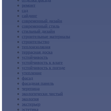
отделка фасада
ремонт
сад
сайдинг
современный дизайн
современный стиль
стильный дизайн
строительные материалы
строительство
теплоизоляция
террасная доска
устойчивость
устойчивость к влаге
устойчивость к погоде
утепление
фасад
фасадная панель
черепица
экологически чистый
экология
экстерьер
эстетика