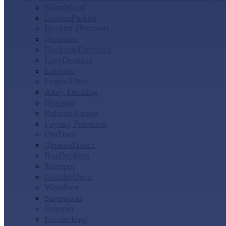
NanoWood
GardenParkett
Deckart (Россия)
Доломит
Deckron/Darvolex
EasyDecking
Latitudo
Legro Ultra
Altay Decking
Bruggan
Polivan Group
Faynag Premium
OutDoor
ДеревоПласт
RusDecking
Terrapol
GrinderDeco
Woodvex
Savewood
Sequoia
Ecodecking