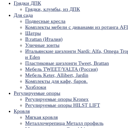
Грядки ДПК
Грядки, клумбы, из ДПК
Для сада
Подвесные кресла
Комплекты мебели с диванами из ротанга AF
Шатры
B:rattan (Италия)
Уличные зонты
Итальянские шезлонги Nardi: Alfa, Omega Tro
и Eden
Пластиковые шезлонги Tweet, Brattan
Мебель TWEET/YALTA (Россия)
Мебель Keter, Allibert, Jardin
Комплекты для кафе, баров.
Хозблоки
Регулируемые опоры
Регулируемые опоры Kronex
Регулируемые опоры HILST LIFT
Кровля
Мягкая кровля
Металлочерепица Металл профиль