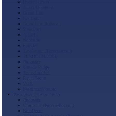
Docke (Дёке)
Альта-Профиль
Grand Line
Ю-Пласт
GrandLine Я-фасад
SteinDorf
АЭЛИТ
Nordside
FineBer
Т-сайдинг (Техоснастка)
ТЕХНОНИКОЛЬ
Доломит
Canada Ridge
Tecos ImaBeL
Royal Stone
VOX
Комплектующие
Фасадные Термопанели
Доломит
Стенолит (Китай-Россия)
BrusDecor