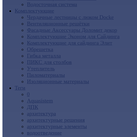
Водосточная система
Комплектующие
Чердачные лестницы с люком Docke
Вентиляционные решётки
Фасадные Аксессуары Доломит декор
Комплектующие Эконом для Сайдинга
Комплектующие для cайдинга Элит
Обрешетка
Гибка металла
ПИКС для столбов
Утеплитель
Пиломатериалы
Изоляционные материалы
Теги
0
Aquasistem
ДПК
архитектура
архитектурные решения
архитектурные элементы
водоотведение