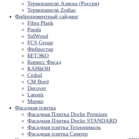
Термопанели Аляска (Россия)
Термопанели Zodiac
Фиброцементный сайдинг
Fibra Plank
Panda
SidWood
FCS Group
Фибростар
БЕТЭКО
Кирисс Фасад
КАНЬОН
Cedral
CM Bord
Decover
Latonit
Мирко
Фасадная плитка
Фасадная Плитка Docke Premium
Фасадная Плитка Docke STANDARD
Фасадная плитка Технониколь
Фасадная плитка Симтер