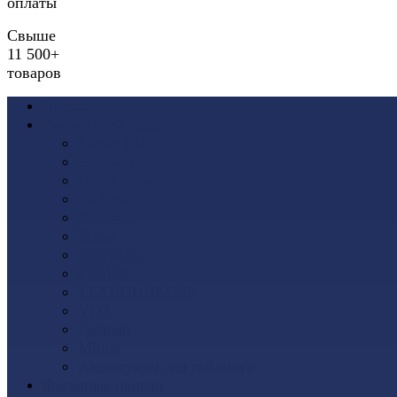
оплаты
Свыше
11 500+
товаров
Акции
Виниловый сайдинг
Docke (Дёке)
Альта-Профиль
Grand Line
Ю-Пласт
Доломит
Tecos
Vinyl-On
FineBer
ТЕХНОНИКОЛЬ
VOX
Дачный
Mitten
Аксессуары для сайдинга
Фасадные панели