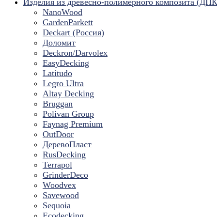
Изделия из древесно-полимерного композита (ДПК
NanoWood
GardenParkett
Deckart (Россия)
Доломит
Deckron/Darvolex
EasyDecking
Latitudo
Legro Ultra
Altay Decking
Bruggan
Polivan Group
Faynag Premium
OutDoor
ДеревоПласт
RusDecking
Terrapol
GrinderDeco
Woodvex
Savewood
Sequoia
Ecodecking