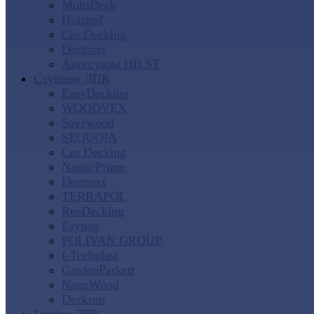
MultiDeck
Holzhof
Cm Decking
Dortmax
Аксесуары HILST
Ступени ДПК
EasyDecking
WOODVEX
Savewood
SEQUOIA
Cm Decking
NauticPrime
Dortmax
TERRAPOL
RusDecking
Faynag
POLIVAN GROUP
I-Techplast
GardenParkett
NanoWood
Deckron