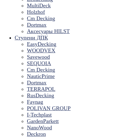
MultiDeck
Holzhof
Cm Decking
Dortmax
Аксесуары HILST
Ступени ДПК
EasyDecking
WOODVEX
Savewood
SEQUOIA
Cm Decking
NauticPrime
Dortmax
TERRAPOL
RusDecking
Faynag
POLIVAN GROUP
I-Techplast
GardenParkett
NanoWood
Deckron