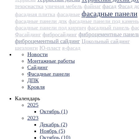
техоснастка
уличная мебель
файнаг
фасад
Фасад д
фасадные панели
фасадная плитка
фасадные
фасадные панели дпк
фасадные панели под камень
фасадные панели под кирпич
фасадный панель
фа
фиброцементные панел
Фасайдинг
фибросайдинг
фиброцементный сайдинг
Цокольный сайдинг
шезлонги
Ю-пласт
я-фасад
Новости
Монтажные работы
Сайдинг
Фасадные панели
ДПК
Кровля
Календарь
2025
Октябрь (1)
2023
Декабрь (2)
Ноябрь (5)
Октябрь (10)