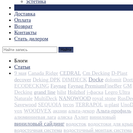
эстетика
Страницы
Доставка
Оплата
Возврат
Контакты
Стать дилером
Найти
Блоги
Статьи
9 мая
Canada Ridge
CEDRAL
Cm Decking
D-Plast
Docke
decover
Deking DPK
DIMDECK
dolomit
Dortm
ECODECKING
Faynag
Faynag Premium​​​​​​​​​​
FineBer
GM
Decking
grand line
hilst
Holzhof
j-фаска
Legro Ultra
Naturale
MultiDeck
NANOWOOD
royal stone
RusDe
Savewood
SEQUOIA
tecos
TERRAPOL
u-plast
UnoD
vox
WOODVEX
акции
альта-декор
Альта-профиль
алюминиевая лага
аляска
Аэлит
виниловый
виниловый сайдинг
водосток
водостоки для кры
водосточная система
водосточный монтаж система