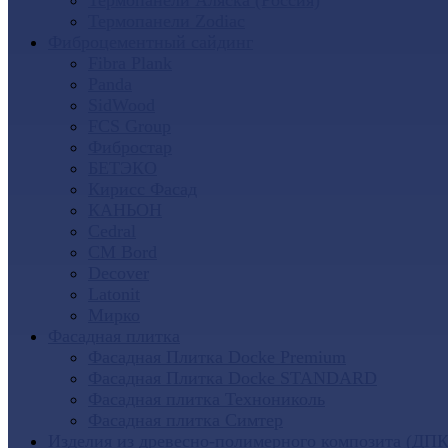
Термопанели Аляска (Россия)
Термопанели Zodiac
Фиброцементный сайдинг
Fibra Plank
Panda
SidWood
FCS Group
Фибростар
БЕТЭКО
Кирисс Фасад
КАНЬОН
Cedral
CM Bord
Decover
Latonit
Мирко
Фасадная плитка
Фасадная Плитка Docke Premium
Фасадная Плитка Docke STANDARD
Фасадная плитка Технониколь
Фасадная плитка Симтер
Изделия из древесно-полимерного композита (ДПК