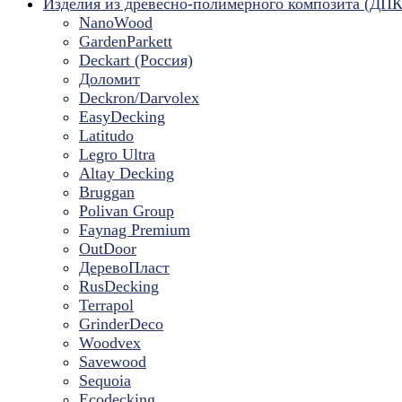
Изделия из древесно-полимерного композита (ДПК
NanoWood
GardenParkett
Deckart (Россия)
Доломит
Deckron/Darvolex
EasyDecking
Latitudo
Legro Ultra
Altay Decking
Bruggan
Polivan Group
Faynag Premium
OutDoor
ДеревоПласт
RusDecking
Terrapol
GrinderDeco
Woodvex
Savewood
Sequoia
Ecodecking