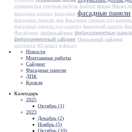
техоснастка
уличная мебель
файнаг
фасад
Фасад д
фасадные панели
фасадная плитка
фасадные
фасадные панели дпк
фасадные панели под камень
фасадные панели под кирпич
фасадный панель
фа
фиброцементные панел
Фасайдинг
фибросайдинг
фиброцементный сайдинг
Цокольный сайдинг
шезлонги
Ю-пласт
я-фасад
Новости
Монтажные работы
Сайдинг
Фасадные панели
ДПК
Кровля
Календарь
2025
Октябрь (1)
2023
Декабрь (2)
Ноябрь (5)
Октябрь (10)