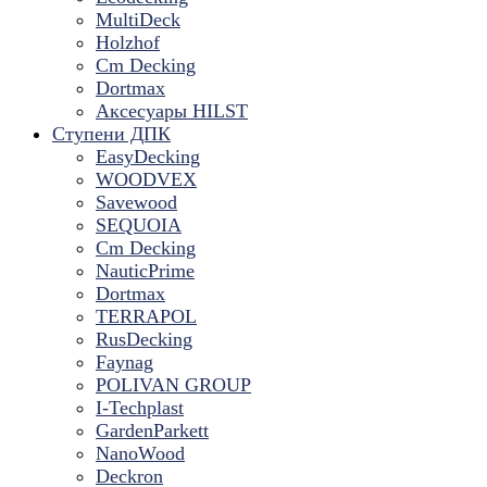
MultiDeck
Holzhof
Cm Decking
Dortmax
Аксесуары HILST
Ступени ДПК
EasyDecking
WOODVEX
Savewood
SEQUOIA
Cm Decking
NauticPrime
Dortmax
TERRAPOL
RusDecking
Faynag
POLIVAN GROUP
I-Techplast
GardenParkett
NanoWood
Deckron