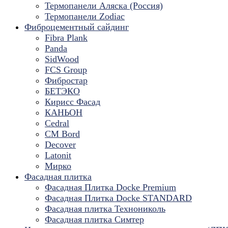
Термопанели Аляска (Россия)
Термопанели Zodiac
Фиброцементный сайдинг
Fibra Plank
Panda
SidWood
FCS Group
Фибростар
БЕТЭКО
Кирисс Фасад
КАНЬОН
Cedral
CM Bord
Decover
Latonit
Мирко
Фасадная плитка
Фасадная Плитка Docke Premium
Фасадная Плитка Docke STANDARD
Фасадная плитка Технониколь
Фасадная плитка Симтер