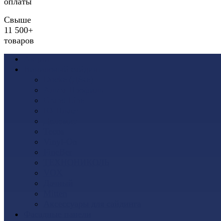
оплаты
Свыше
11 500+
товаров
Акции
Виниловый сайдинг
Docke (Дёке)
Альта-Профиль
Grand Line
Ю-Пласт
Доломит
Tecos
Vinyl-On
FineBer
ТЕХНОНИКОЛЬ
VOX
Дачный
Mitten
Аксессуары для сайдинга
Фасадные панели