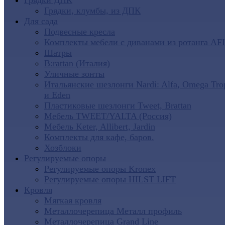
Грядки ДПК
Грядки, клумбы, из ДПК
Для сада
Подвесные кресла
Комплекты мебели с диванами из ротанга AF
Шатры
B:rattan (Италия)
Уличные зонты
Итальянские шезлонги Nardi: Alfa, Omega Tro
и Eden
Пластиковые шезлонги Tweet, Brattan
Мебель TWEET/YALTA (Россия)
Мебель Keter, Allibert, Jardin
Комплекты для кафе, баров.
Хозблоки
Регулируемые опоры
Регулируемые опоры Kronex
Регулируемые опоры HILST LIFT
Кровля
Мягкая кровля
Металлочерепица Металл профиль
Металлочерепица Grand Line