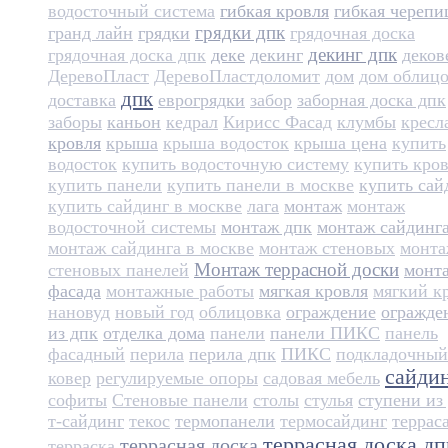
водосточный система
гибкая кровля
гибкая черепи
грядки дпк
гранд лайн
грядки
грядочная доска
декинг дпк
грядочная доска дпк
деке
декинг
деков
ДеревоПласт
ДеревоПласт​
доломит
дом
дом облиц
дпк
доставка
еврогрядки
забор
заборная доска дпк
заборы
каньон
кедрал
Кирисс Фасад
клумбы
кресл
кровля
крыша
крыша водосток
крыша цена
купить
водосток
купить водосточную систему
купить кро
купить панели
купить панели в москве
купить сай
купить сайдинг в москве
лага
монтаж
монтаж
водосточной системы
монтаж дпк
монтаж сайдинг
монтаж сайдинга в москве
монтаж стеновых
монт
Монтаж террасной доски
стеновых панелей
монт
фасада
монтажные работы
мягкая кровля
мягкий к
нановуд
новый год
облицовка
ограждение
огражде
из дпк
отделка дома
панели
панели ПИКС
панель
фасадный
перила
перила дпк
ПИКС
подкладочный
сайди
ковер
регулируемые опоры
садовая мебель
софиты
Стеновые панели
столы
стулья
ступени из
т-сайдинг
текос
термопанели
термосайдинг
террас
террасная доска дп
террасная доска
терраска