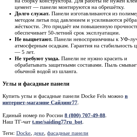
на сборку конструктора. Для работы не нужен кле
цемент — панели монтируются на обрешётку.
Долго служат.
Панели изготавливаются из полиме
методом литья под давлением и усиливаются рёбр
жёсткости. Это придаёт им повышенную прочност
обеспечивает 50-летний срок эксплуатации.
Не выцветают.
Панели невосприимчивы к УФ-лу
атмосферным осадкам. Гарантия на стабильность ц
— 5 лет.
Не требуют ухода.
Панели не нужно красить и
обрабатывать защитными составами. Пыль смывае
обычной водой из шланга.
Углы и фасадные панели
Купить углы и фасадные панели Docke Fels можно
в
интернет-магазине Сайдинг77
.
Единый номер по России
8 (800) 707-49-88
.
Наш ТГ-чат
t.me/saiding77ru_bot
.
Теги:
Docke
,
деке
,
фасадные панели