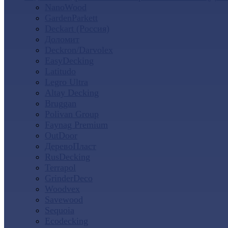
NanoWood
GardenParkett
Deckart (Россия)
Доломит
Deckron/Darvolex
EasyDecking
Latitudo
Legro Ultra
Altay Decking
Bruggan
Polivan Group
Faynag Premium
OutDoor
ДеревоПласт
RusDecking
Terrapol
GrinderDeco
Woodvex
Savewood
Sequoia
Ecodecking