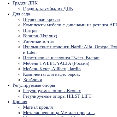
Грядки ДПК
Грядки, клумбы, из ДПК
Для сада
Подвесные кресла
Комплекты мебели с диванами из ротанга AF
Шатры
B:rattan (Италия)
Уличные зонты
Итальянские шезлонги Nardi: Alfa, Omega Tro
и Eden
Пластиковые шезлонги Tweet, Brattan
Мебель TWEET/YALTA (Россия)
Мебель Keter, Allibert, Jardin
Комплекты для кафе, баров.
Хозблоки
Регулируемые опоры
Регулируемые опоры Kronex
Регулируемые опоры HILST LIFT
Кровля
Мягкая кровля
Металлочерепица Металл профиль