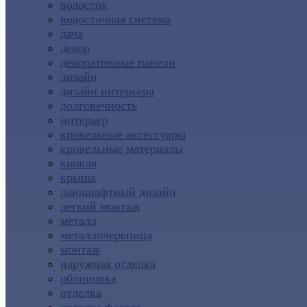
водосток
водосточная система
дача
декор
декоративные панели
дизайн
дизайн интерьера
долговечность
интерьер
кровельные аксессуары
кровельные материалы
кровля
крыша
ландшафтный дизайн
легкий монтаж
металл
металлочерепица
монтаж
наружная отделка
облицовка
отделка