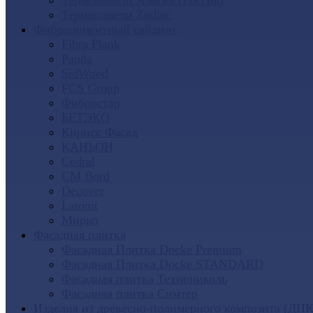
Термопанели Аляска (Россия)
Термопанели Zodiac
Фиброцементный сайдинг
Fibra Plank
Panda
SidWood
FCS Group
Фибростар
БЕТЭКО
Кирисс Фасад
КАНЬОН
Cedral
CM Bord
Decover
Latonit
Мирко
Фасадная плитка
Фасадная Плитка Docke Premium
Фасадная Плитка Docke STANDARD
Фасадная плитка Технониколь
Фасадная плитка Симтер
Изделия из древесно-полимерного композита (ДПК