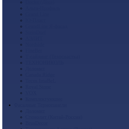
Docke (Дёке)
Альта-Профиль
Grand Line
Ю-Пласт
GrandLine Я-фасад
SteinDorf
АЭЛИТ
Nordside
FineBer
Т-сайдинг (Техоснастка)
ТЕХНОНИКОЛЬ
Доломит
Canada Ridge
Tecos ImaBeL
Royal Stone
VOX
Комплектующие
Фасадные Термопанели
Доломит
Стенолит (Китай-Россия)
BrusDecor