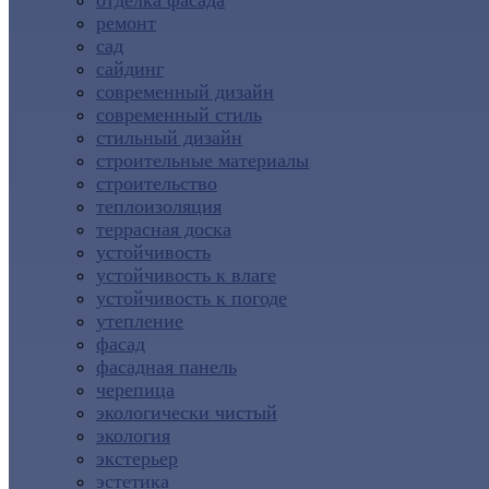
отделка фасада
ремонт
сад
сайдинг
современный дизайн
современный стиль
стильный дизайн
строительные материалы
строительство
теплоизоляция
террасная доска
устойчивость
устойчивость к влаге
устойчивость к погоде
утепление
фасад
фасадная панель
черепица
экологически чистый
экология
экстерьер
эстетика