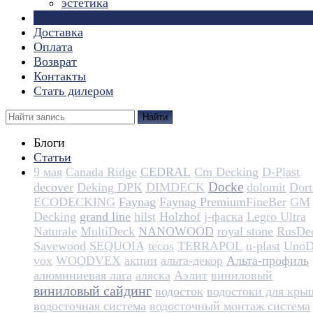
эстетика
Страницы
Доставка
Оплата
Возврат
Контакты
Стать дилером
Найти
Блоги
Статьи
9 мая
Canada Ridge
CEDRAL
Cm Decking
D-Plast
Docke
decover
Deking DPK
DIMDECK
dolomit
Dortm
ECODECKING
Faynag
Faynag Premium​​​​​​​​​​
FineBer
GM
Decking
grand line
hilst
Holzhof
j-фаска
Legro Ultra
Naturale
MultiDeck
NANOWOOD
royal stone
RusDe
Savewood
SEQUOIA
tecos
TERRAPOL
u-plast
UnoD
vox
WOODVEX
акции
альта-декор
Альта-профиль
алюминиевая лага
аляска
Аэлит
виниловый
виниловый сайдинг
водосток
водостоки для кры
водосточная система
водосточный монтаж система