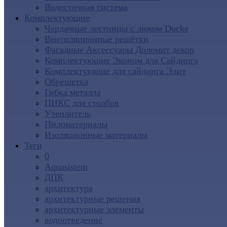
Водосточная система
Комплектующие
Чердачные лестницы с люком Docke
Вентиляционные решётки
Фасадные Аксессуары Доломит декор
Комплектующие Эконом для Сайдинга
Комплектующие для cайдинга Элит
Обрешетка
Гибка металла
ПИКС для столбов
Утеплитель
Пиломатериалы
Изоляционные материалы
Теги
0
Aquasistem
ДПК
архитектура
архитектурные решения
архитектурные элементы
водоотведение