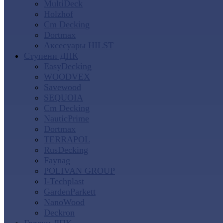
MultiDeck
Holzhof
Cm Decking
Dortmax
Аксесуары HILST
Ступени ДПК
EasyDecking
WOODVEX
Savewood
SEQUOIA
Cm Decking
NauticPrime
Dortmax
TERRAPOL
RusDecking
Faynag
POLIVAN GROUP
I-Techplast
GardenParkett
NanoWood
Deckron