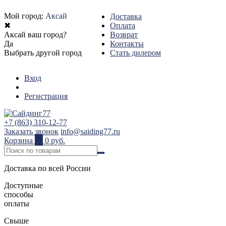
Мой город:
Аксай
Доставка
✖
Оплата
Аксай ваш город?
Возврат
Да
Контакты
Выбрать другой город
Стать дилером
Вход
Регистрация
+7 (863) 310-12-77
Заказать звонок
info@saiding77.ru
Корзина
0
0 руб.
Доставка по всей России
Доступные
способы
оплаты
Свыше