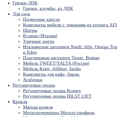
Грядки ДПК
Грядки, клумбы, из ДПК
Для сада
Подвесные кресла
Комплекты мебели с диванами из ротанга AF
Шатры
B:rattan (Италия)
Уличные зонты
Итальянские шезлонги Nardi: Alfa, Omega Tro
и Eden
Пластиковые шезлонги Tweet, Brattan
Мебель TWEET/YALTA (Россия)
Мебель Keter, Allibert, Jardin
Комплекты для кафе, баров.
Хозблоки
Регулируемые опоры
Регулируемые опоры Kronex
Регулируемые опоры HILST LIFT
Кровля
Мягкая кровля
Металлочерепица Металл профиль