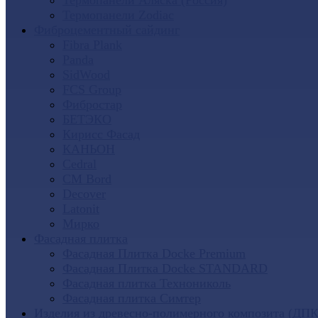
Термопанели Аляска (Россия)
Термопанели Zodiac
Фиброцементный сайдинг
Fibra Plank
Panda
SidWood
FCS Group
Фибростар
БЕТЭКО
Кирисс Фасад
КАНЬОН
Cedral
CM Bord
Decover
Latonit
Мирко
Фасадная плитка
Фасадная Плитка Docke Premium
Фасадная Плитка Docke STANDARD
Фасадная плитка Технониколь
Фасадная плитка Симтер
Изделия из древесно-полимерного композита (ДПК