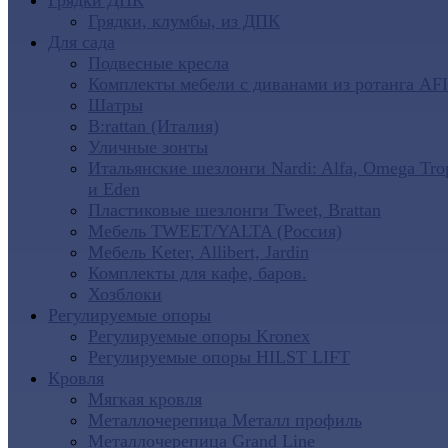
Грядки ДПК
Грядки, клумбы, из ДПК
Для сада
Подвесные кресла
Комплекты мебели с диванами из ротанга AF
Шатры
B:rattan (Италия)
Уличные зонты
Итальянские шезлонги Nardi: Alfa, Omega Tro
и Eden
Пластиковые шезлонги Tweet, Brattan
Мебель TWEET/YALTA (Россия)
Мебель Keter, Allibert, Jardin
Комплекты для кафе, баров.
Хозблоки
Регулируемые опоры
Регулируемые опоры Kronex
Регулируемые опоры HILST LIFT
Кровля
Мягкая кровля
Металлочерепица Металл профиль
Металлочерепица Grand Line