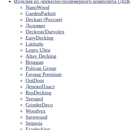
Изделия из древесно-полимерного композита (ДПК
NanoWood
GardenParkett
Deckart (Россия)
Доломит
Deckron/Darvolex
EasyDecking
Latitudo
Legro Ultra
Altay Decking
Bruggan
Polivan Group
Faynag Premium
OutDoor
ДеревоПласт
RusDecking
Terrapol
GrinderDeco
Woodvex
Savewood
Sequoia
Ecodecking