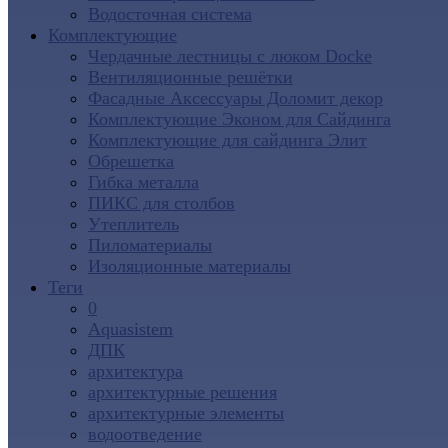
Водосточная система
Комплектующие
Чердачные лестницы с люком Docke
Вентиляционные решётки
Фасадные Аксессуары Доломит декор
Комплектующие Эконом для Сайдинга
Комплектующие для cайдинга Элит
Обрешетка
Гибка металла
ПИКС для столбов
Утеплитель
Пиломатериалы
Изоляционные материалы
Теги
0
Aquasistem
ДПК
архитектура
архитектурные решения
архитектурные элементы
водоотведение