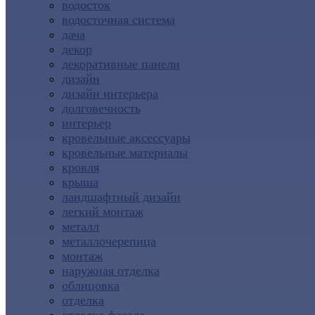
водосток
водосточная система
дача
декор
декоративные панели
дизайн
дизайн интерьера
долговечность
интерьер
кровельные аксессуары
кровельные материалы
кровля
крыша
ландшафтный дизайн
легкий монтаж
металл
металлочерепица
монтаж
наружная отделка
облицовка
отделка