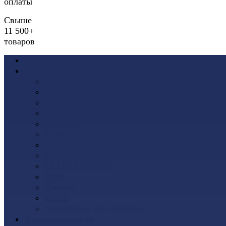
оплаты
Свыше
11 500+
товаров
Акции
Виниловый сайдинг
Docke (Дёке)
Альта-Профиль
Grand Line
Ю-Пласт
Доломит
Tecos
Vinyl-On
FineBer
ТЕХНОНИКОЛЬ
VOX
Дачный
Mitten
Аксессуары для сайдинга
Фасадные панели