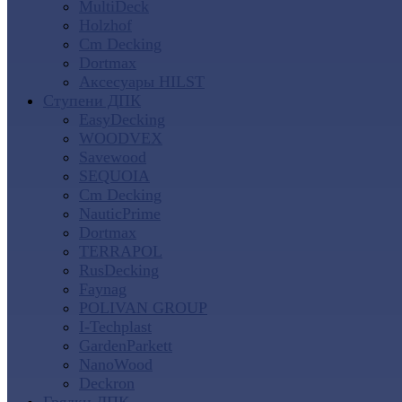
MultiDeck
Holzhof
Cm Decking
Dortmax
Аксесуары HILST
Ступени ДПК
EasyDecking
WOODVEX
Savewood
SEQUOIA
Cm Decking
NauticPrime
Dortmax
TERRAPOL
RusDecking
Faynag
POLIVAN GROUP
I-Techplast
GardenParkett
NanoWood
Deckron