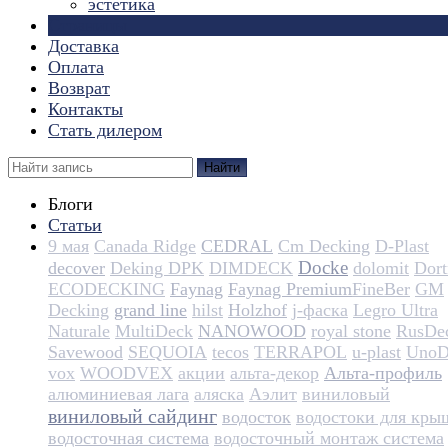
эстетика
Страницы
Доставка
Оплата
Возврат
Контакты
Стать дилером
Найти
Блоги
Статьи
9 мая
Canada Ridge
CEDRAL
Cm Decking
D-Plast
Docke
decover
Deking DPK
DIMDECK
dolomit
Dortm
ECODECKING
Faynag
Faynag Premium​​​​​​​​​​
FineBer
GM
Decking
grand line
hilst
Holzhof
j-фаска
Legro Ultra
Naturale
MultiDeck
NANOWOOD
royal stone
RusDe
Savewood
SEQUOIA
tecos
TERRAPOL
u-plast
UnoD
vox
WOODVEX
акции
альта-декор
Альта-профиль
алюминиевая лага
аляска
Аэлит
виниловый
виниловый сайдинг
водосток
водостоки для кры
водосточная система
водосточный монтаж система