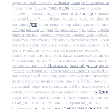
водосточный система
гибкая кровля
гибкая черепи
грядки дпк
гранд лайн
грядки
грядочная доска
декинг дпк
грядочная доска дпк
деке
декинг
деков
ДеревоПласт
ДеревоПласт​
доломит
дом
дом облиц
дпк
доставка
еврогрядки
забор
заборная доска дпк
заборы
каньон
кедрал
Кирисс Фасад
клумбы
кресл
кровля
крыша
крыша водосток
крыша цена
купить
водосток
купить водосточную систему
купить кро
купить панели
купить панели в москве
купить сай
купить сайдинг в москве
лага
монтаж
монтаж
водосточной системы
монтаж дпк
монтаж сайдинг
монтаж сайдинга в москве
монтаж стеновых
монт
Монтаж террасной доски
стеновых панелей
монт
фасада
монтажные работы
мягкая кровля
мягкий к
нановуд
новый год
облицовка
ограждение
огражде
из дпк
отделка дома
панели
панели ПИКС
панель
фасадный
перила
перила дпк
ПИКС
подкладочный
сайди
ковер
регулируемые опоры
садовая мебель
софиты
Стеновые панели
столы
стулья
ступени из
т-сайдинг
текос
термопанели
термосайдинг
террас
террасная доска дп
террасная доска
терраска