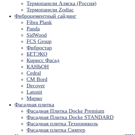
Термопанели Аляска (Россия)
Термопанели Zodiac
Фиброцементный сайдинг
Fibra Plank
Panda
SidWood
FCS Group
Фибростар
БЕТЭКО
Кирисс Фасад
КАНЬОН
Cedral
CM Bord
Decover
Latonit
Мирко
Фасадная плитка
Фасадная Плитка Docke Premium
Фасадная Плитка Docke STANDARD
Фасадная плитка Технониколь
Фасадная плитка Симтер