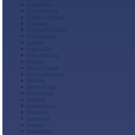
NanoWood
GardenParkett
Deckart (Россия)
Доломит
Deckron/Darvolex
EasyDecking
Latitudo
Legro Ultra
Altay Decking
Bruggan
Polivan Group
Faynag Premium
OutDoor
ДеревоПласт
RusDecking
Terrapol
GrinderDeco
Woodvex
Savewood
Sequoia
Ecodecking