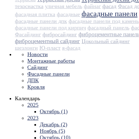
техоснастка
уличная мебель
файнаг
фасад
Фасад д
фасадные панели
фасадная плитка
фасадные
фасадные панели дпк
фасадные панели под камень
фасадные панели под кирпич
фасадный панель
фа
фиброцементные панел
Фасайдинг
фибросайдинг
фиброцементный сайдинг
Цокольный сайдинг
шезлонги
Ю-пласт
я-фасад
Новости
Монтажные работы
Сайдинг
Фасадные панели
ДПК
Кровля
Календарь
2025
Октябрь (1)
2023
Декабрь (2)
Ноябрь (5)
Октябрь (10)