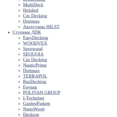
MultiDeck
Holzhof
Cm Decking
Dortmax
Аксесуары HILST
Ступени ДПК
EasyDecking
WOODVEX
Savewood
SEQUOIA
Cm Decking
NauticPrime
Dortmax
TERRAPOL
RusDecking
Faynag
POLIVAN GROUP
I-Techplast
GardenParkett
NanoWood
Deckron