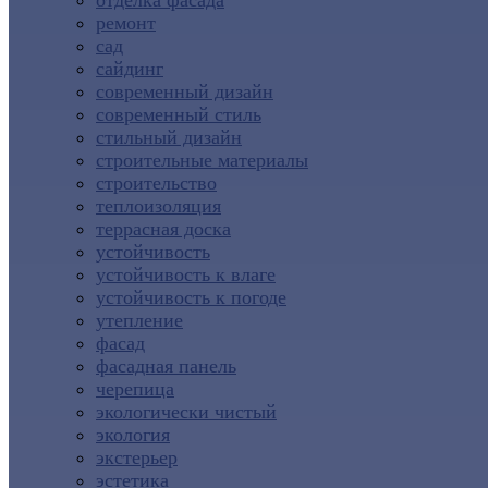
отделка фасада
ремонт
сад
сайдинг
современный дизайн
современный стиль
стильный дизайн
строительные материалы
строительство
теплоизоляция
террасная доска
устойчивость
устойчивость к влаге
устойчивость к погоде
утепление
фасад
фасадная панель
черепица
экологически чистый
экология
экстерьер
эстетика