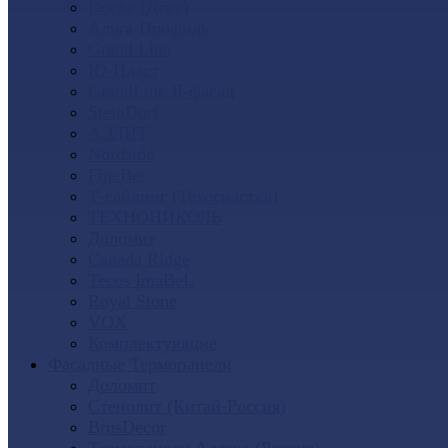
Docke (Дёке)
Альта-Профиль
Grand Line
Ю-Пласт
GrandLine Я-фасад
SteinDorf
АЭЛИТ
Nordside
FineBer
Т-сайдинг (Техоснастка)
ТЕХНОНИКОЛЬ
Доломит
Canada Ridge
Tecos ImaBeL
Royal Stone
VOX
Комплектующие
Фасадные Термопанели
Доломит
Стенолит (Китай-Россия)
BrusDecor