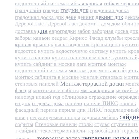
водосточный система
гибкая кровля
гибкая черепи
грядки дпк
гранд лайн
грядки
грядочная доска
декинг дпк
грядочная доска дпк
деке
декинг
деков
ДеревоПласт
ДеревоПласт​
доломит
дом
дом облиц
дпк
доставка
еврогрядки
забор
заборная доска дпк
заборы
каньон
кедрал
Кирисс Фасад
клумбы
кресл
кровля
крыша
крыша водосток
крыша цена
купить
водосток
купить водосточную систему
купить кро
купить панели
купить панели в москве
купить сай
купить сайдинг в москве
лага
монтаж
монтаж
водосточной системы
монтаж дпк
монтаж сайдинг
монтаж сайдинга в москве
монтаж стеновых
монт
Монтаж террасной доски
стеновых панелей
монт
фасада
монтажные работы
мягкая кровля
мягкий к
нановуд
новый год
облицовка
ограждение
огражде
из дпк
отделка дома
панели
панели ПИКС
панель
фасадный
перила
перила дпк
ПИКС
подкладочный
сайди
ковер
регулируемые опоры
садовая мебель
софиты
Стеновые панели
столы
стулья
ступени из
т-сайдинг
текос
термопанели
термосайдинг
террас
террасная доска дп
террасная доска
терраска