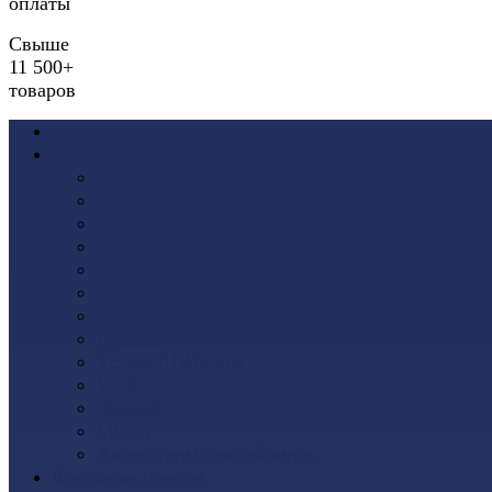
оплаты
Свыше
11 500+
товаров
Акции
Виниловый сайдинг
Docke (Дёке)
Альта-Профиль
Grand Line
Ю-Пласт
Доломит
Tecos
Vinyl-On
FineBer
ТЕХНОНИКОЛЬ
VOX
Дачный
Mitten
Аксессуары для сайдинга
Фасадные панели