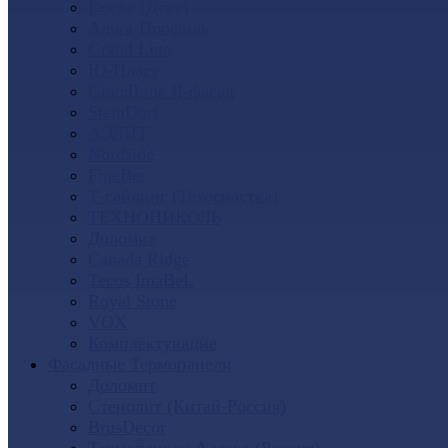
Docke (Дёке)
Альта-Профиль
Grand Line
Ю-Пласт
GrandLine Я-фасад
SteinDorf
АЭЛИТ
Nordside
FineBer
Т-сайдинг (Техоснастка)
ТЕХНОНИКОЛЬ
Доломит
Canada Ridge
Tecos ImaBeL
Royal Stone
VOX
Комплектующие
Фасадные Термопанели
Доломит
Стенолит (Китай-Россия)
BrusDecor