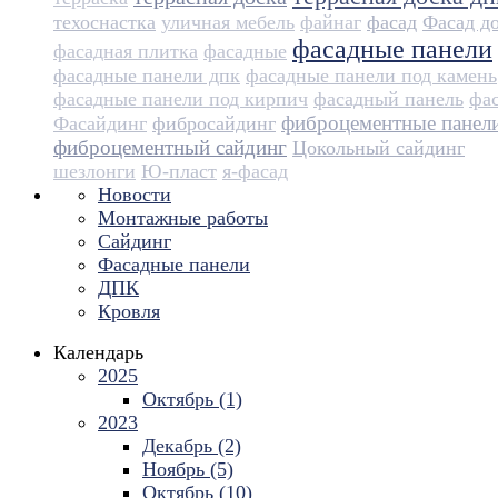
техоснастка
уличная мебель
файнаг
фасад
Фасад д
фасадные панели
фасадная плитка
фасадные
фасадные панели дпк
фасадные панели под камень
фасадные панели под кирпич
фасадный панель
фа
фиброцементные панел
Фасайдинг
фибросайдинг
фиброцементный сайдинг
Цокольный сайдинг
шезлонги
Ю-пласт
я-фасад
Новости
Монтажные работы
Сайдинг
Фасадные панели
ДПК
Кровля
Календарь
2025
Октябрь (1)
2023
Декабрь (2)
Ноябрь (5)
Октябрь (10)