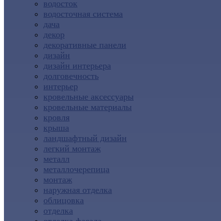
водосток
водосточная система
дача
декор
декоративные панели
дизайн
дизайн интерьера
долговечность
интерьер
кровельные аксессуары
кровельные материалы
кровля
крыша
ландшафтный дизайн
легкий монтаж
металл
металлочерепица
монтаж
наружная отделка
облицовка
отделка