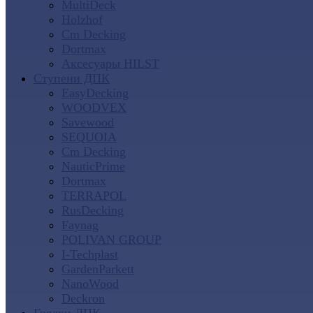
MultiDeck
Holzhof
Cm Decking
Dortmax
Аксесуары HILST
Ступени ДПК
EasyDecking
WOODVEX
Savewood
SEQUOIA
Cm Decking
NauticPrime
Dortmax
TERRAPOL
RusDecking
Faynag
POLIVAN GROUP
I-Techplast
GardenParkett
NanoWood
Deckron