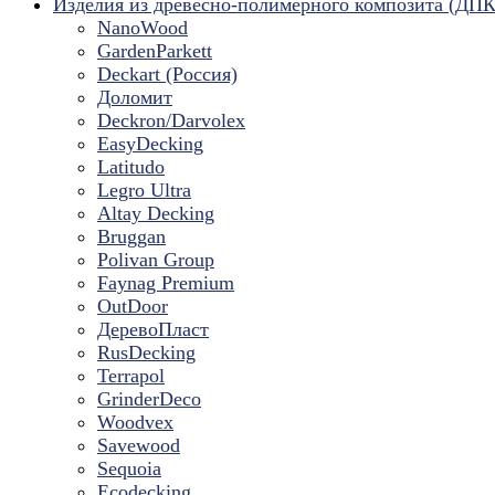
Изделия из древесно-полимерного композита (ДПК
NanoWood
GardenParkett
Deckart (Россия)
Доломит
Deckron/Darvolex
EasyDecking
Latitudo
Legro Ultra
Altay Decking
Bruggan
Polivan Group
Faynag Premium
OutDoor
ДеревоПласт
RusDecking
Terrapol
GrinderDeco
Woodvex
Savewood
Sequoia
Ecodecking