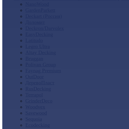
NanoWood
GardenParkett
Deckart (Россия)
Доломит
Deckron/Darvolex
EasyDecking
Latitudo
Legro Ultra
Altay Decking
Bruggan
Polivan Group
Faynag Premium
OutDoor
ДеревоПласт
RusDecking
Terrapol
GrinderDeco
Woodvex
Savewood
Sequoia
Ecodecking