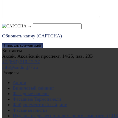
→
Обновить капчу (CAPTCHA)
Контакты
Аксай, Аксайский проспект, 14/25, пав. 23Б
+7 (863) 310-12-77
info@saiding77.ru
Разделы
Акции
Виниловый сайдинг
Фасадные панели
Фасадные Термопанели
Фиброцементный сайдинг
Фасадная плитка
Изделия из древесно-полимерного композита (ДПК