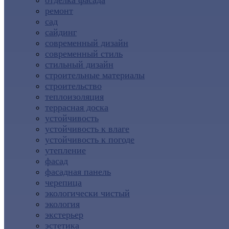
отделка фасада
ремонт
сад
сайдинг
современный дизайн
современный стиль
стильный дизайн
строительные материалы
строительство
теплоизоляция
террасная доска
устойчивость
устойчивость к влаге
устойчивость к погоде
утепление
фасад
фасадная панель
черепица
экологически чистый
экология
экстерьер
эстетика