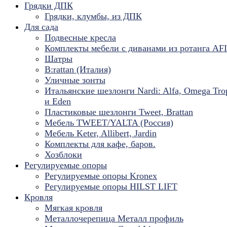
Грядки ДПК
Грядки, клумбы, из ДПК
Для сада
Подвесные кресла
Комплекты мебели с диванами из ротанга AF
Шатры
B:rattan (Италия)
Уличные зонты
Итальянские шезлонги Nardi: Alfa, Omega Tro
и Eden
Пластиковые шезлонги Tweet, Brattan
Мебель TWEET/YALTA (Россия)
Мебель Keter, Allibert, Jardin
Комплекты для кафе, баров.
Хозблоки
Регулируемые опоры
Регулируемые опоры Kronex
Регулируемые опоры HILST LIFT
Кровля
Мягкая кровля
Металлочерепица Металл профиль