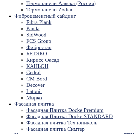
Термопанели Аляска (Россия)
Термопанели Zodiac
Фиброцементный сайдинг
Fibra Plank
Panda
SidWood
FCS Group
Фибростар
БЕТЭКО
Кирисс Фасад
КАНЬОН
Cedral
CM Bord
Decover
Latonit
Мирко
Фасадная плитка
Фасадная Плитка Docke Premium
Фасадная Плитка Docke STANDARD
Фасадная плитка Технониколь
Фасадная плитка Симтер