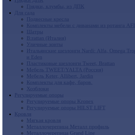
Грядки ДПК
Грядки, клумбы, из ДПК
Для сада
Подвесные кресла
Комплекты мебели с диванами из ротанга AF
Шатры
B:rattan (Италия)
Уличные зонты
Итальянские шезлонги Nardi: Alfa, Omega Tro
и Eden
Пластиковые шезлонги Tweet, Brattan
Мебель TWEET/YALTA (Россия)
Мебель Keter, Allibert, Jardin
Комплекты для кафе, баров.
Хозблоки
Регулируемые опоры
Регулируемые опоры Kronex
Регулируемые опоры HILST LIFT
Кровля
Мягкая кровля
Металлочерепица Металл профиль
Металлочерепица Grand Line