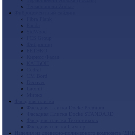
Термопанели Аляска (Россия)
Термопанели Zodiac
Фиброцементный сайдинг
Fibra Plank
Panda
SidWood
FCS Group
Фибростар
БЕТЭКО
Кирисс Фасад
КАНЬОН
Cedral
CM Bord
Decover
Latonit
Мирко
Фасадная плитка
Фасадная Плитка Docke Premium
Фасадная Плитка Docke STANDARD
Фасадная плитка Технониколь
Фасадная плитка Симтер
Изделия из древесно-полимерного композита (ДПК