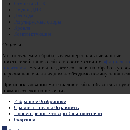
Ступени ДПК
Грядки ДПК
Для сада
Регулируемые опоры
Кровля
Комплектующие
Соцсети
Мы получаем и обрабатываем персональные данные
посетителей нашего сайта в соответствии с
официальн
политикой
. Если вы не даете согласия на обработку сво
персональных данных,вам необходимо покинуть наш са
При использовании материалов с сайта обязательно ука
прямой ссылки на источник.
Избранное
0
избранное
Сравнить товары
0
сравнить
Просмотренные товары
0
вы смотрели
0
корзина