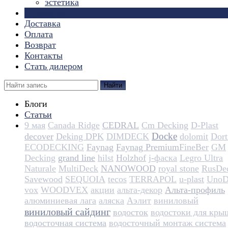
эстетика
Страницы
Доставка
Оплата
Возврат
Контакты
Стать дилером
Найти
Блоги
Статьи
9 мая
Canada Ridge
CEDRAL
Cm Decking
D-Plast
Docke
decover
Deking DPK
DIMDECK
dolomit
Dortm
ECODECKING
Faynag
Faynag Premium​​​​​​​​​​
FineBer
GM
Decking
grand line
hilst
Holzhof
j-фаска
Legro Ultra
Naturale
MultiDeck
NANOWOOD
royal stone
RusDe
Savewood
SEQUOIA
tecos
TERRAPOL
u-plast
UnoD
vox
WOODVEX
акции
альта-декор
Альта-профиль
алюминиевая лага
аляска
Аэлит
виниловый
виниловый сайдинг
водосток
водостоки для кры
водосточная система
водосточный монтаж система