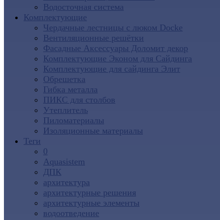
Водосточная система
Комплектующие
Чердачные лестницы с люком Docke
Вентиляционные решётки
Фасадные Аксессуары Доломит декор
Комплектующие Эконом для Сайдинга
Комплектующие для cайдинга Элит
Обрешетка
Гибка металла
ПИКС для столбов
Утеплитель
Пиломатериалы
Изоляционные материалы
Теги
0
Aquasistem
ДПК
архитектура
архитектурные решения
архитектурные элементы
водоотведение