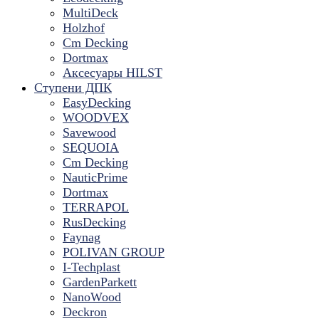
MultiDeck
Holzhof
Cm Decking
Dortmax
Аксесуары HILST
Ступени ДПК
EasyDecking
WOODVEX
Savewood
SEQUOIA
Cm Decking
NauticPrime
Dortmax
TERRAPOL
RusDecking
Faynag
POLIVAN GROUP
I-Techplast
GardenParkett
NanoWood
Deckron