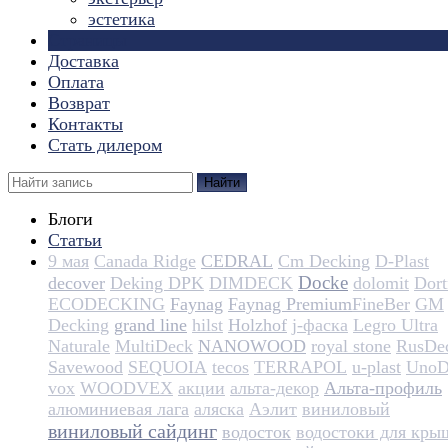
эстетика
Страницы
Доставка
Оплата
Возврат
Контакты
Стать дилером
Найти
Блоги
Статьи
9 мая
Canada Ridge
CEDRAL
Cm Decking
D-Plast
Docke
decover
Deking DPK
DIMDECK
dolomit
Dortm
ECODECKING
Faynag
Faynag Premium​​​​​​​​​​
FineBer
GM
Decking
grand line
hilst
Holzhof
j-фаска
Legro Ultra
Naturale
MultiDeck
NANOWOOD
royal stone
RusDe
Savewood
SEQUOIA
tecos
TERRAPOL
u-plast
UnoD
vox
WOODVEX
акции
альта-декор
Альта-профиль
алюминиевая лага
аляска
Аэлит
виниловый
виниловый сайдинг
водосток
водостоки для кры