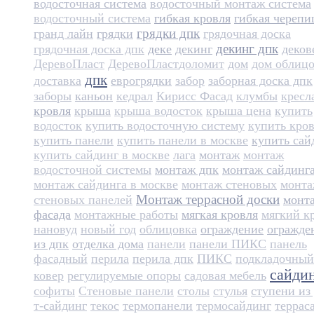
водосточная система
водосточный монтаж система
водосточный система
гибкая кровля
гибкая черепи
грядки дпк
гранд лайн
грядки
грядочная доска
декинг дпк
грядочная доска дпк
деке
декинг
деков
ДеревоПласт
ДеревоПласт​
доломит
дом
дом облиц
дпк
доставка
еврогрядки
забор
заборная доска дпк
заборы
каньон
кедрал
Кирисс Фасад
клумбы
кресл
кровля
крыша
крыша водосток
крыша цена
купить
водосток
купить водосточную систему
купить кро
купить панели
купить панели в москве
купить сай
купить сайдинг в москве
лага
монтаж
монтаж
водосточной системы
монтаж дпк
монтаж сайдинг
монтаж сайдинга в москве
монтаж стеновых
монт
Монтаж террасной доски
стеновых панелей
монт
фасада
монтажные работы
мягкая кровля
мягкий к
нановуд
новый год
облицовка
ограждение
огражде
из дпк
отделка дома
панели
панели ПИКС
панель
фасадный
перила
перила дпк
ПИКС
подкладочный
сайди
ковер
регулируемые опоры
садовая мебель
софиты
Стеновые панели
столы
стулья
ступени из
т-сайдинг
текос
термопанели
термосайдинг
террас