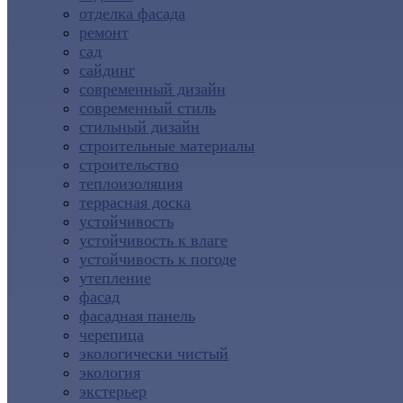
отделка фасада
ремонт
сад
сайдинг
современный дизайн
современный стиль
стильный дизайн
строительные материалы
строительство
теплоизоляция
террасная доска
устойчивость
устойчивость к влаге
устойчивость к погоде
утепление
фасад
фасадная панель
черепица
экологически чистый
экология
экстерьер