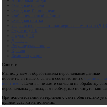
Виниловый сайдинг
Фасадные панели
Фасадные Термопанели
Фиброцементный сайдинг
Фасадная плитка
Изделия из древесно-полимерного композита (ДПК
Ступени ДПК
Грядки ДПК
Для сада
Регулируемые опоры
Кровля
Комплектующие
Соцсети
Мы получаем и обрабатываем персональные данные
посетителей нашего сайта в соответствии с
официальн
политикой
. Если вы не даете согласия на обработку сво
персональных данных,вам необходимо покинуть наш са
При использовании материалов с сайта обязательно ука
прямой ссылки на источник.