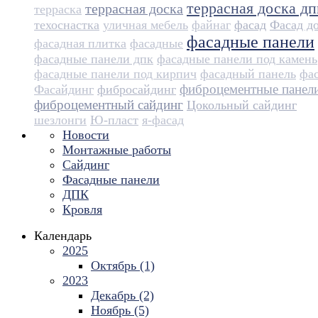
террасная доска дп
террасная доска
терраска
техоснастка
уличная мебель
файнаг
фасад
Фасад д
фасадные панели
фасадная плитка
фасадные
фасадные панели дпк
фасадные панели под камень
фасадные панели под кирпич
фасадный панель
фа
фиброцементные панел
Фасайдинг
фибросайдинг
фиброцементный сайдинг
Цокольный сайдинг
шезлонги
Ю-пласт
я-фасад
Новости
Монтажные работы
Сайдинг
Фасадные панели
ДПК
Кровля
Календарь
2025
Октябрь (1)
2023
Декабрь (2)
Ноябрь (5)