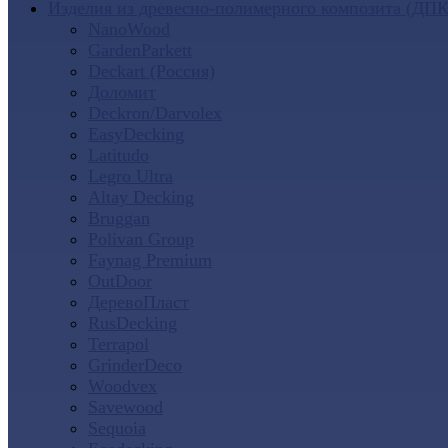
Изделия из древесно-полимерного композита (ДПК
NanoWood
GardenParkett
Deckart (Россия)
Доломит
Deckron/Darvolex
EasyDecking
Latitudo
Legro Ultra
Altay Decking
Bruggan
Polivan Group
Faynag Premium
OutDoor
ДеревоПласт
RusDecking
Terrapol
GrinderDeco
Woodvex
Savewood
Sequoia