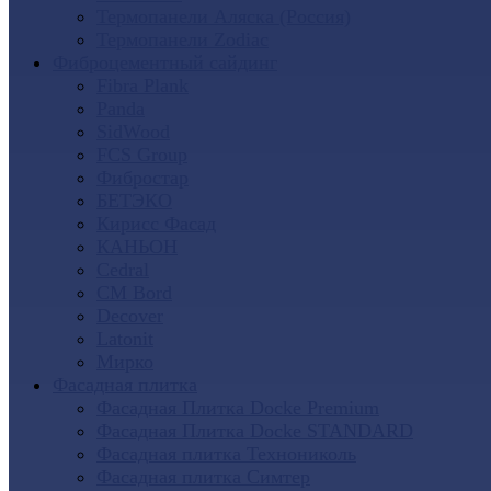
Термопанели Аляска (Россия)
Термопанели Zodiac
Фиброцементный сайдинг
Fibra Plank
Panda
SidWood
FCS Group
Фибростар
БЕТЭКО
Кирисс Фасад
КАНЬОН
Cedral
CM Bord
Decover
Latonit
Мирко
Фасадная плитка
Фасадная Плитка Docke Premium
Фасадная Плитка Docke STANDARD
Фасадная плитка Технониколь
Фасадная плитка Симтер