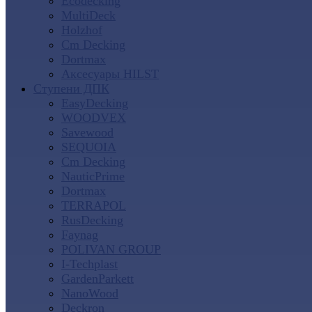
Ecodecking
MultiDeck
Holzhof
Cm Decking
Dortmax
Аксесуары HILST
Ступени ДПК
EasyDecking
WOODVEX
Savewood
SEQUOIA
Cm Decking
NauticPrime
Dortmax
TERRAPOL
RusDecking
Faynag
POLIVAN GROUP
I-Techplast
GardenParkett
NanoWood
Deckron