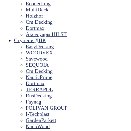
Ecodecking
MultiDeck
Holzhof
Cm Decking
Dortmax
Аксесуары HILST
Ступени ДПК
EasyDecking
WOODVEX
Savewood
SEQUOIA
Cm Decking
NauticPrime
Dortmax
TERRAPOL
RusDecking
Faynag
POLIVAN GROUP
I-Techplast
GardenParkett
NanoWood