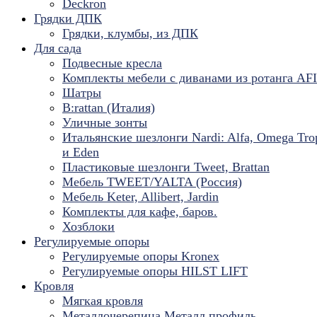
Deckron
Грядки ДПК
Грядки, клумбы, из ДПК
Для сада
Подвесные кресла
Комплекты мебели с диванами из ротанга AF
Шатры
B:rattan (Италия)
Уличные зонты
Итальянские шезлонги Nardi: Alfa, Omega Tro
и Eden
Пластиковые шезлонги Tweet, Brattan
Мебель TWEET/YALTA (Россия)
Мебель Keter, Allibert, Jardin
Комплекты для кафе, баров.
Хозблоки
Регулируемые опоры
Регулируемые опоры Kronex
Регулируемые опоры HILST LIFT
Кровля
Мягкая кровля
Металлочерепица Металл профиль