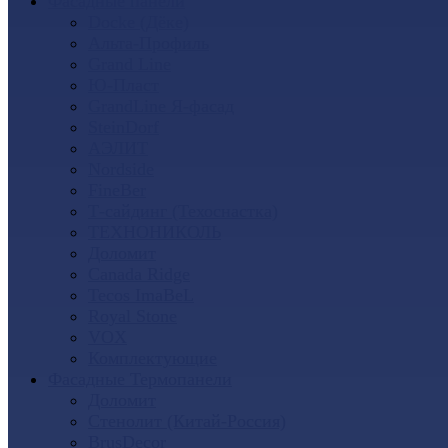
Фасадные панели
Docke (Дёке)
Альта-Профиль
Grand Line
Ю-Пласт
GrandLine Я-фасад
SteinDorf
АЭЛИТ
Nordside
FineBer
Т-сайдинг (Техоснастка)
ТЕХНОНИКОЛЬ
Доломит
Canada Ridge
Tecos ImaBeL
Royal Stone
VOX
Комплектующие
Фасадные Термопанели
Доломит
Стенолит (Китай-Россия)
BrusDecor