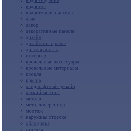
водоотведение
водосток
водосточная система
дача
декор
декоративные панели
дизайн
дизайн интерьера
долговечность
интерьер
кровельные аксессуары
кровельные материалы
кровля
крыша
ландшафтный дизайн
легкий монтаж
металл
металлочерепица
монтаж
наружная отделка
облицовка
отделка