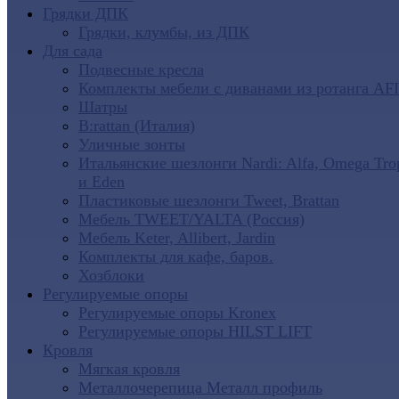
Грядки ДПК
Грядки, клумбы, из ДПК
Для сада
Подвесные кресла
Комплекты мебели с диванами из ротанга AF
Шатры
B:rattan (Италия)
Уличные зонты
Итальянские шезлонги Nardi: Alfa, Omega Tro
и Eden
Пластиковые шезлонги Tweet, Brattan
Мебель TWEET/YALTA (Россия)
Мебель Keter, Allibert, Jardin
Комплекты для кафе, баров.
Хозблоки
Регулируемые опоры
Регулируемые опоры Kronex
Регулируемые опоры HILST LIFT
Кровля
Мягкая кровля
Металлочерепица Металл профиль