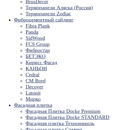
BrusDecor
Термопанели Аляска (Россия)
Термопанели Zodiac
Фиброцементный сайдинг
Fibra Plank
Panda
SidWood
FCS Group
Фибростар
БЕТЭКО
Кирисс Фасад
КАНЬОН
Cedral
CM Bord
Decover
Latonit
Мирко
Фасадная плитка
Фасадная Плитка Docke Premium
Фасадная Плитка Docke STANDARD
Фасадная плитка Технониколь
Фасадная плитка Симтер