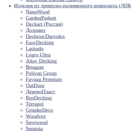
Изделия из древесно-полимерного композита (ДПК
NanoWood
GardenParkett
Deckart (Россия)
Доломит
Deckron/Darvolex
EasyDecking
Latitudo
Legro Ultra
Altay Decking
Bruggan
Polivan Group
Faynag Premium
OutDoor
ДеревоПласт
RusDecking
Terrapol
GrinderDeco
Woodvex
Savewood
Sequoia