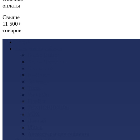
оплаты
Свыше
11 500+
товаров
Акции
Виниловый сайдинг
Docke (Дёке)
Альта-Профиль
Grand Line
Ю-Пласт
Доломит
Tecos
Vinyl-On
FineBer
ТЕХНОНИКОЛЬ
VOX
Дачный
Mitten
Аксессуары для сайдинга