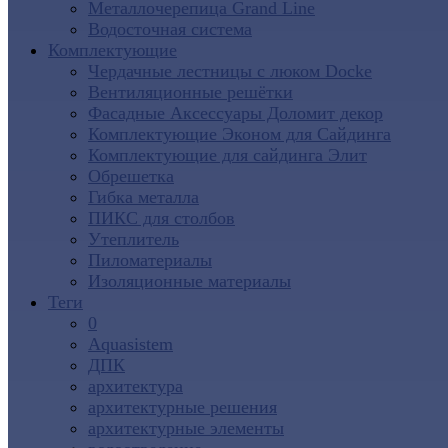
Металлочерепица Grand Line
Водосточная система
Комплектующие
Чердачные лестницы с люком Docke
Вентиляционные решётки
Фасадные Аксессуары Доломит декор
Комплектующие Эконом для Сайдинга
Комплектующие для cайдинга Элит
Обрешетка
Гибка металла
ПИКС для столбов
Утеплитель
Пиломатериалы
Изоляционные материалы
Теги
0
Aquasistem
ДПК
архитектура
архитектурные решения
архитектурные элементы