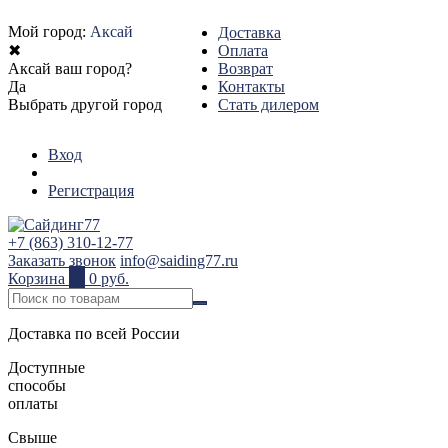
Мой город:
Аксай
Доставка
✖
Оплата
Аксай ваш город?
Возврат
Да
Контакты
Выбрать другой город
Стать дилером
Вход
Регистрация
+7 (863) 310-12-77
Заказать звонок
info@saiding77.ru
Корзина
0
0 руб.
Доставка по всей России
Доступные
способы
оплаты
Свыше