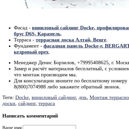
.
Фасад -
виниловый сайдинг Docke, профилиров
брус D6S, Карамель
.
Терраса -
террасная доска Алтай, Венге
.
Фундамент -
фасадная панель Docke-r, BERGART
кедровый орех
.
Менеджер Денис Борзилов, +79995408625, г. Моск
Замер и расчёт материалов бесплатный, с условием
что монтаж производим мы.
Для консультации звоните по бесплатному номеру
8(800)7074988 либо закажите обратный звонок.
Теги:
Docke
,
виниловый сайдинг
,
дпк
,
Монтаж террасн
доски
,
сайдинг
,
терраса
Написать комментарий
Ваше имя