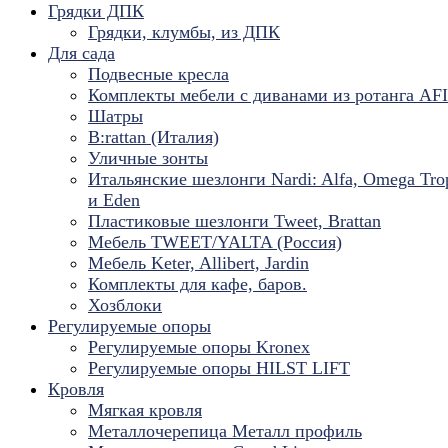
Грядки ДПК
Грядки, клумбы, из ДПК
Для сада
Подвесные кресла
Комплекты мебели с диванами из ротанга AF
Шатры
B:rattan (Италия)
Уличные зонты
Итальянские шезлонги Nardi: Alfa, Omega Tro
и Eden
Пластиковые шезлонги Tweet, Brattan
Мебель TWEET/YALTA (Россия)
Мебель Keter, Allibert, Jardin
Комплекты для кафе, баров.
Хозблоки
Регулируемые опоры
Регулируемые опоры Kronex
Регулируемые опоры HILST LIFT
Кровля
Мягкая кровля
Металлочерепица Металл профиль