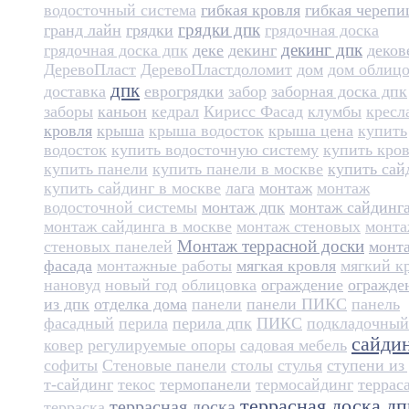
водосточный система
гибкая кровля
гибкая черепи
грядки дпк
гранд лайн
грядки
грядочная доска
декинг дпк
грядочная доска дпк
деке
декинг
деков
ДеревоПласт
ДеревоПласт​
доломит
дом
дом облиц
дпк
доставка
еврогрядки
забор
заборная доска дпк
заборы
каньон
кедрал
Кирисс Фасад
клумбы
кресл
кровля
крыша
крыша водосток
крыша цена
купить
водосток
купить водосточную систему
купить кро
купить панели
купить панели в москве
купить сай
купить сайдинг в москве
лага
монтаж
монтаж
водосточной системы
монтаж дпк
монтаж сайдинг
монтаж сайдинга в москве
монтаж стеновых
монт
Монтаж террасной доски
стеновых панелей
монт
фасада
монтажные работы
мягкая кровля
мягкий к
нановуд
новый год
облицовка
ограждение
огражде
из дпк
отделка дома
панели
панели ПИКС
панель
фасадный
перила
перила дпк
ПИКС
подкладочный
сайди
ковер
регулируемые опоры
садовая мебель
софиты
Стеновые панели
столы
стулья
ступени из
т-сайдинг
текос
термопанели
термосайдинг
террас
террасная доска дп
террасная доска
терраска