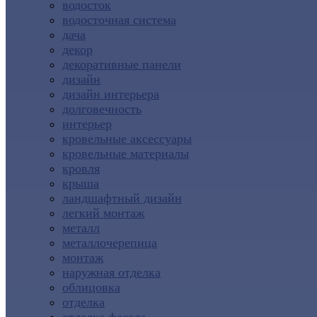
водосток
водосточная система
дача
декор
декоративные панели
дизайн
дизайн интерьера
долговечность
интерьер
кровельные аксессуары
кровельные материалы
кровля
крыша
ландшафтный дизайн
легкий монтаж
металл
металлочерепица
монтаж
наружная отделка
облицовка
отделка