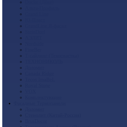
Docke (Дёке)
Альта-Профиль
Grand Line
Ю-Пласт
GrandLine Я-фасад
SteinDorf
АЭЛИТ
Nordside
FineBer
Т-сайдинг (Техоснастка)
ТЕХНОНИКОЛЬ
Доломит
Canada Ridge
Tecos ImaBeL
Royal Stone
VOX
Комплектующие
Фасадные Термопанели
Доломит
Стенолит (Китай-Россия)
BrusDecor