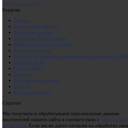
info@saiding77.ru
Разделы
Акции
Виниловый сайдинг
Фасадные панели
Фасадные Термопанели
Фиброцементный сайдинг
Фасадная плитка
Изделия из древесно-полимерного композита (ДПК
Ступени ДПК
Грядки ДПК
Для сада
Регулируемые опоры
Кровля
Комплектующие
Соцсети
Мы получаем и обрабатываем персональные данные
посетителей нашего сайта в соответствии с
официальн
политикой
. Если вы не даете согласия на обработку сво