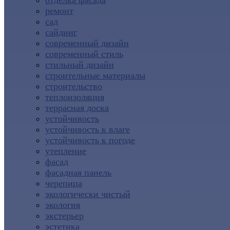
отделка фасада
ремонт
сад
сайдинг
современный дизайн
современный стиль
стильный дизайн
строительные материалы
строительство
теплоизоляция
террасная доска
устойчивость
устойчивость к влаге
устойчивость к погоде
утепление
фасад
фасадная панель
черепица
экологически чистый
экология
экстерьер
эстетика