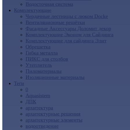
Водосточная система
Комплектующие
Чердачные лестницы с люком Docke
Вентиляционные решётки
Фасадные Аксессуары Доломит декор
Комплектующие Эконом для Сайдинга
Комплектующие для cайдинга Элит
Обрешетка
Гибка металла
ПИКС для столбов
Утеплитель
Пиломатериалы
Изоляционные материалы
Теги
0
Aquasistem
ДПК
архитектура
архитектурные решения
архитектурные элементы
водоотведение