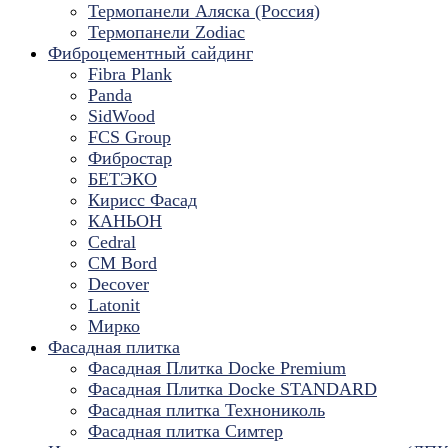
Термопанели Аляска (Россия)
Термопанели Zodiac
Фиброцементный сайдинг
Fibra Plank
Panda
SidWood
FCS Group
Фибростар
БЕТЭКО
Кирисс Фасад
КАНЬОН
Cedral
CM Bord
Decover
Latonit
Мирко
Фасадная плитка
Фасадная Плитка Docke Premium
Фасадная Плитка Docke STANDARD
Фасадная плитка Технониколь
Фасадная плитка Симтер