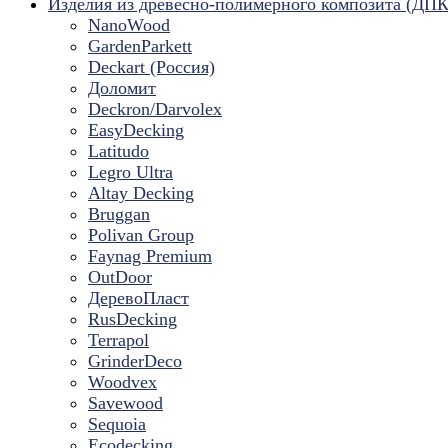
Изделия из древесно-полимерного композита (ДПК
NanoWood
GardenParkett
Deckart (Россия)
Доломит
Deckron/Darvolex
EasyDecking
Latitudo
Legro Ultra
Altay Decking
Bruggan
Polivan Group
Faynag Premium
OutDoor
ДеревоПласт
RusDecking
Terrapol
GrinderDeco
Woodvex
Savewood
Sequoia
Ecodecking