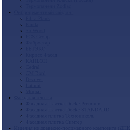
Термопанели Аляска (Россия)
Термопанели Zodiac
Фиброцементный сайдинг
Fibra Plank
Panda
SidWood
FCS Group
Фибростар
БЕТЭКО
Кирисс Фасад
КАНЬОН
Cedral
CM Bord
Decover
Latonit
Мирко
Фасадная плитка
Фасадная Плитка Docke Premium
Фасадная Плитка Docke STANDARD
Фасадная плитка Технониколь
Фасадная плитка Симтер
Изделия из древесно-полимерного композита (ДПК