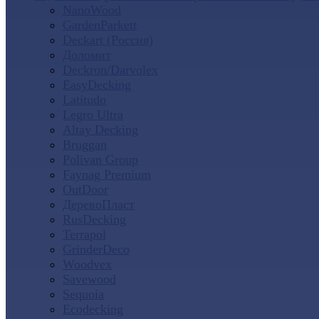
NanoWood
GardenParkett
Deckart (Россия)
Доломит
Deckron/Darvolex
EasyDecking
Latitudo
Legro Ultra
Altay Decking
Bruggan
Polivan Group
Faynag Premium
OutDoor
ДеревоПласт
RusDecking
Terrapol
GrinderDeco
Woodvex
Savewood
Sequoia
Ecodecking