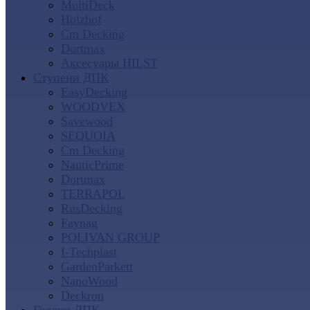
MultiDeck
Holzhof
Cm Decking
Dortmax
Аксесуары HILST
Ступени ДПК
EasyDecking
WOODVEX
Savewood
SEQUOIA
Cm Decking
NauticPrime
Dortmax
TERRAPOL
RusDecking
Faynag
POLIVAN GROUP
I-Techplast
GardenParkett
NanoWood
Deckron