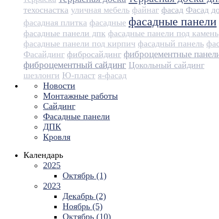
техоснастка
уличная мебель
файнаг
фасад
Фасад д
фасадные панели
фасадная плитка
фасадные
фасадные панели дпк
фасадные панели под камень
фасадные панели под кирпич
фасадный панель
фа
фиброцементные панел
Фасайдинг
фибросайдинг
фиброцементный сайдинг
Цокольный сайдинг
шезлонги
Ю-пласт
я-фасад
Новости
Монтажные работы
Сайдинг
Фасадные панели
ДПК
Кровля
Календарь
2025
Октябрь (1)
2023
Декабрь (2)
Ноябрь (5)
Октябрь (10)