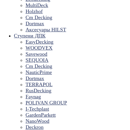
MultiDeck
Holzhof
Cm Decking
Dortmax
Аксесуары HILST
Ступени ДПК
EasyDecking
WOODVEX
Savewood
SEQUOIA
Cm Decking
NauticPrime
Dortmax
TERRAPOL
RusDecking
Faynag
POLIVAN GROUP
I-Techplast
GardenParkett
NanoWood
Deckron