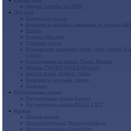
Грядки ДПК
Грядки, клумбы, из ДПК
Для сада
Подвесные кресла
Комплекты мебели с диванами из ротанга AF
Шатры
B:rattan (Италия)
Уличные зонты
Итальянские шезлонги Nardi: Alfa, Omega Tro
и Eden
Пластиковые шезлонги Tweet, Brattan
Мебель TWEET/YALTA (Россия)
Мебель Keter, Allibert, Jardin
Комплекты для кафе, баров.
Хозблоки
Регулируемые опоры
Регулируемые опоры Kronex
Регулируемые опоры HILST LIFT
Кровля
Мягкая кровля
Металлочерепица Металл профиль
Металлочерепица Grand Line