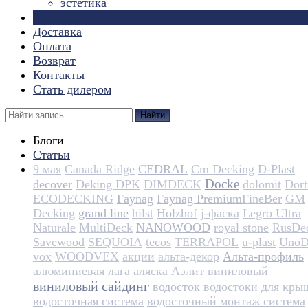
эстетика
Страницы
Доставка
Оплата
Возврат
Контакты
Стать дилером
Найти
Блоги
Статьи
9 мая
Canada Ridge
CEDRAL
Cm Decking
D-Plast
Docke
decover
Deking DPK
DIMDECK
dolomit
Dortm
ECODECKING
Faynag
Faynag Premium​​​​​​​​​​
FineBer
GM
Decking
grand line
hilst
Holzhof
j-фаска
Legro Ultra
Naturale
MultiDeck
NANOWOOD
royal stone
RusDe
Savewood
SEQUOIA
tecos
TERRAPOL
u-plast
UnoD
vox
WOODVEX
акции
альта-декор
Альта-профиль
алюминиевая лага
аляска
Аэлит
виниловый
виниловый сайдинг
водосток
водостоки для кры
водосточная система
водосточный монтаж система