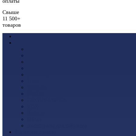
оплаты
Свыше
11 500+
товаров
Акции
Виниловый сайдинг
Docke (Дёке)
Альта-Профиль
Grand Line
Ю-Пласт
Доломит
Tecos
Vinyl-On
FineBer
ТЕХНОНИКОЛЬ
VOX
Дачный
Mitten
Аксессуары для сайдинга
Фасадные панели