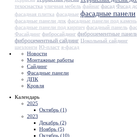
техоснастка
уличная мебель
файнаг
фасад
Фасад д
фасадные панели
фасадная плитка
фасадные
фасадные панели дпк
фасадные панели под камень
фасадные панели под кирпич
фасадный панель
фа
фиброцементные панел
Фасайдинг
фибросайдинг
фиброцементный сайдинг
Цокольный сайдинг
шезлонги
Ю-пласт
я-фасад
Новости
Монтажные работы
Сайдинг
Фасадные панели
ДПК
Кровля
Календарь
2025
Октябрь (1)
2023
Декабрь (2)
Ноябрь (5)
Октябрь (10)