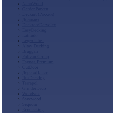
NanoWood
GardenParkett
Deckart (Россия)
Доломит
Deckron/Darvolex
EasyDecking
Latitudo
Legro Ultra
Altay Decking
Bruggan
Polivan Group
Faynag Premium
OutDoor
ДеревоПласт
RusDecking
Terrapol
GrinderDeco
Woodvex
Savewood
Sequoia
Ecodecking