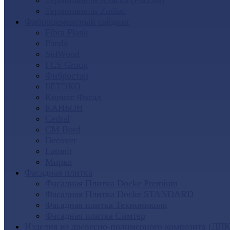
Термопанели Аляска (Россия)
Термопанели Zodiac
Фиброцементный сайдинг
Fibra Plank
Panda
SidWood
FCS Group
Фибростар
БЕТЭКО
Кирисс Фасад
КАНЬОН
Cedral
CM Bord
Decover
Latonit
Мирко
Фасадная плитка
Фасадная Плитка Docke Premium
Фасадная Плитка Docke STANDARD
Фасадная плитка Технониколь
Фасадная плитка Симтер
Изделия из древесно-полимерного композита (ДПК