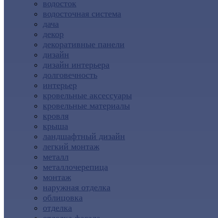
водосток
водосточная система
дача
декор
декоративные панели
дизайн
дизайн интерьера
долговечность
интерьер
кровельные аксессуары
кровельные материалы
кровля
крыша
ландшафтный дизайн
легкий монтаж
металл
металлочерепица
монтаж
наружная отделка
облицовка
отделка