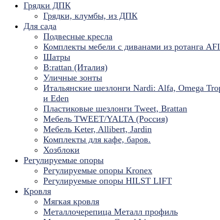
Грядки ДПК
Грядки, клумбы, из ДПК
Для сада
Подвесные кресла
Комплекты мебели с диванами из ротанга AF
Шатры
B:rattan (Италия)
Уличные зонты
Итальянские шезлонги Nardi: Alfa, Omega Tro
и Eden
Пластиковые шезлонги Tweet, Brattan
Мебель TWEET/YALTA (Россия)
Мебель Keter, Allibert, Jardin
Комплекты для кафе, баров.
Хозблоки
Регулируемые опоры
Регулируемые опоры Kronex
Регулируемые опоры HILST LIFT
Кровля
Мягкая кровля
Металлочерепица Металл профиль