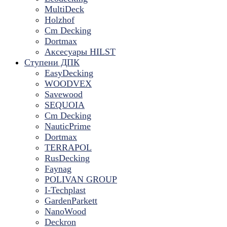
MultiDeck
Holzhof
Cm Decking
Dortmax
Аксесуары HILST
Ступени ДПК
EasyDecking
WOODVEX
Savewood
SEQUOIA
Cm Decking
NauticPrime
Dortmax
TERRAPOL
RusDecking
Faynag
POLIVAN GROUP
I-Techplast
GardenParkett
NanoWood
Deckron