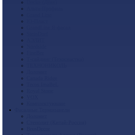
Docke (Дёке)
Альта-Профиль
Grand Line
Ю-Пласт
GrandLine Я-фасад
SteinDorf
АЭЛИТ
Nordside
FineBer
Т-сайдинг (Техоснастка)
ТЕХНОНИКОЛЬ
Доломит
Canada Ridge
Tecos ImaBeL
Royal Stone
VOX
Комплектующие
Фасадные Термопанели
Доломит
Стенолит (Китай-Россия)
BrusDecor