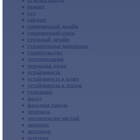
отделка фасада
ремонт
сад
сайдинг
современный дизайн
современный стиль
стильный дизайн
строительные материалы
строительство
теплоизоляция
террасная доска
устойчивость
устойчивость к влаге
устойчивость к погоде
утепление
фасад
фасадная панель
черепица
экологически чистый
экология
экстерьер
эстетика