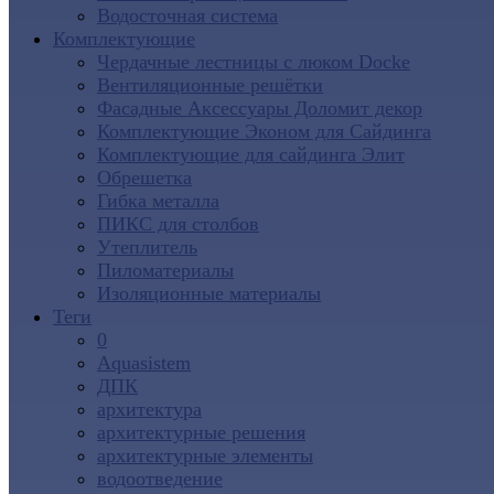
Водосточная система
Комплектующие
Чердачные лестницы с люком Docke
Вентиляционные решётки
Фасадные Аксессуары Доломит декор
Комплектующие Эконом для Сайдинга
Комплектующие для cайдинга Элит
Обрешетка
Гибка металла
ПИКС для столбов
Утеплитель
Пиломатериалы
Изоляционные материалы
Теги
0
Aquasistem
ДПК
архитектура
архитектурные решения
архитектурные элементы
водоотведение