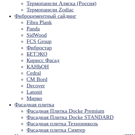
Термопанели Аляска (Россия)
Термопанели Zodiac
Фиброцементный сайдинг
Fibra Plank
Panda
SidWood
FCS Group
Фибростар
БЕТЭКО
Кирисс Фасад
КАНЬОН
Cedral
CM Bord
Decover
Latonit
Мирко
Фасадная плитка
Фасадная Плитка Docke Premium
Фасадная Плитка Docke STANDARD
Фасадная плитка Технониколь
Фасадная плитка Симтер