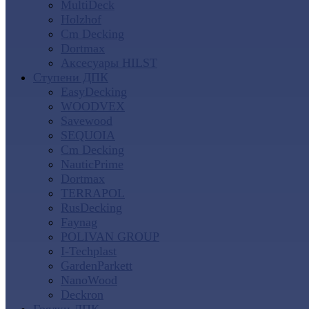
MultiDeck
Holzhof
Cm Decking
Dortmax
Аксесуары HILST
Ступени ДПК
EasyDecking
WOODVEX
Savewood
SEQUOIA
Cm Decking
NauticPrime
Dortmax
TERRAPOL
RusDecking
Faynag
POLIVAN GROUP
I-Techplast
GardenParkett
NanoWood
Deckron