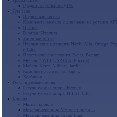
Грядки ДПК
Грядки, клумбы, из ДПК
Для сада
Подвесные кресла
Комплекты мебели с диванами из ротанга AF
Шатры
B:rattan (Италия)
Уличные зонты
Итальянские шезлонги Nardi: Alfa, Omega Tro
и Eden
Пластиковые шезлонги Tweet, Brattan
Мебель TWEET/YALTA (Россия)
Мебель Keter, Allibert, Jardin
Комплекты для кафе, баров.
Хозблоки
Регулируемые опоры
Регулируемые опоры Kronex
Регулируемые опоры HILST LIFT
Кровля
Мягкая кровля
Металлочерепица Металл профиль
Металлочерепица Grand Line