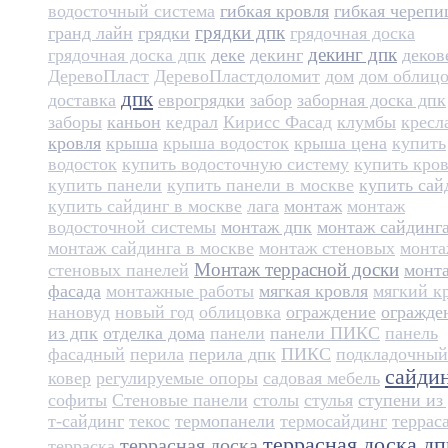
водосточный система
гибкая кровля
гибкая черепи
грядки дпк
гранд лайн
грядки
грядочная доска
декинг дпк
грядочная доска дпк
деке
декинг
деков
ДеревоПласт
ДеревоПласт​
доломит
дом
дом облиц
дпк
доставка
еврогрядки
забор
заборная доска дпк
заборы
каньон
кедрал
Кирисс Фасад
клумбы
кресл
кровля
крыша
крыша водосток
крыша цена
купить
водосток
купить водосточную систему
купить кро
купить панели
купить панели в москве
купить сай
купить сайдинг в москве
лага
монтаж
монтаж
водосточной системы
монтаж дпк
монтаж сайдинг
монтаж сайдинга в москве
монтаж стеновых
монт
Монтаж террасной доски
стеновых панелей
монт
фасада
монтажные работы
мягкая кровля
мягкий к
нановуд
новый год
облицовка
ограждение
огражде
из дпк
отделка дома
панели
панели ПИКС
панель
фасадный
перила
перила дпк
ПИКС
подкладочный
сайди
ковер
регулируемые опоры
садовая мебель
софиты
Стеновые панели
столы
стулья
ступени из
т-сайдинг
текос
термопанели
термосайдинг
террас
террасная доска дп
террасная доска
терраска