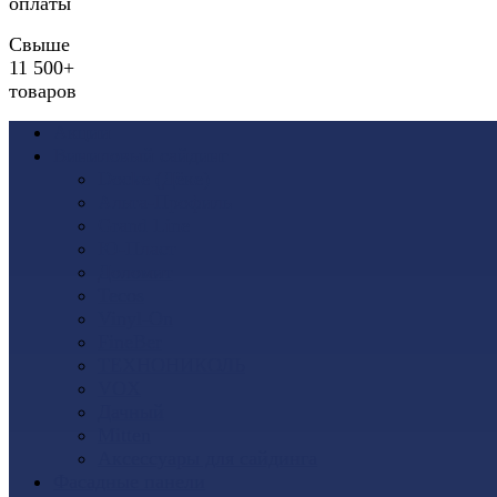
оплаты
Свыше
11 500+
товаров
Акции
Виниловый сайдинг
Docke (Дёке)
Альта-Профиль
Grand Line
Ю-Пласт
Доломит
Tecos
Vinyl-On
FineBer
ТЕХНОНИКОЛЬ
VOX
Дачный
Mitten
Аксессуары для сайдинга
Фасадные панели