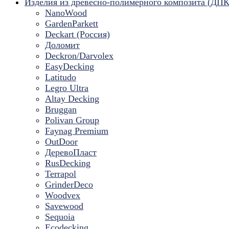
Изделия из древесно-полимерного композита (ДПК
NanoWood
GardenParkett
Deckart (Россия)
Доломит
Deckron/Darvolex
EasyDecking
Latitudo
Legro Ultra
Altay Decking
Bruggan
Polivan Group
Faynag Premium
OutDoor
ДеревоПласт
RusDecking
Terrapol
GrinderDeco
Woodvex
Savewood
Sequoia
Ecodecking