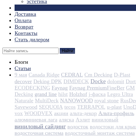
эстетика
Страницы
Доставка
Оплата
Возврат
Контакты
Стать дилером
Найти
Блоги
Статьи
9 мая
Canada Ridge
CEDRAL
Cm Decking
D-Plast
Docke
decover
Deking DPK
DIMDECK
dolomit
Dortm
ECODECKING
Faynag
Faynag Premium​​​​​​​​​​
FineBer
GM
Decking
grand line
hilst
Holzhof
j-фаска
Legro Ultra
Naturale
MultiDeck
NANOWOOD
royal stone
RusDe
Savewood
SEQUOIA
tecos
TERRAPOL
u-plast
UnoD
vox
WOODVEX
акции
альта-декор
Альта-профиль
алюминиевая лага
аляска
Аэлит
виниловый
виниловый сайдинг
водосток
водостоки для кры
водосточная система
водосточный монтаж система