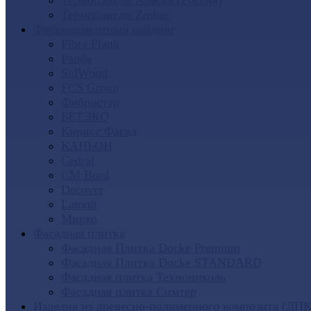
Термопанели Аляска (Россия)
Термопанели Zodiac
Фиброцементный сайдинг
Fibra Plank
Panda
SidWood
FCS Group
Фибростар
БЕТЭКО
Кирисс Фасад
КАНЬОН
Cedral
CM Bord
Decover
Latonit
Мирко
Фасадная плитка
Фасадная Плитка Docke Premium
Фасадная Плитка Docke STANDARD
Фасадная плитка Технониколь
Фасадная плитка Симтер
Изделия из древесно-полимерного композита (ДПК