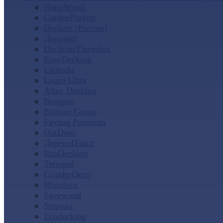
NanoWood
GardenParkett
Deckart (Россия)
Доломит
Deckron/Darvolex
EasyDecking
Latitudo
Legro Ultra
Altay Decking
Bruggan
Polivan Group
Faynag Premium
OutDoor
ДеревоПласт
RusDecking
Terrapol
GrinderDeco
Woodvex
Savewood
Sequoia
Ecodecking