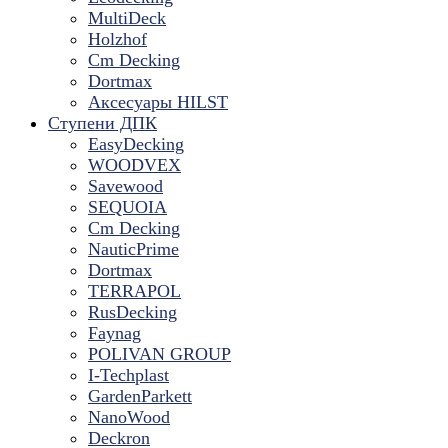
MultiDeck
Holzhof
Cm Decking
Dortmax
Аксесуары HILST
Ступени ДПК
EasyDecking
WOODVEX
Savewood
SEQUOIA
Cm Decking
NauticPrime
Dortmax
TERRAPOL
RusDecking
Faynag
POLIVAN GROUP
I-Techplast
GardenParkett
NanoWood
Deckron