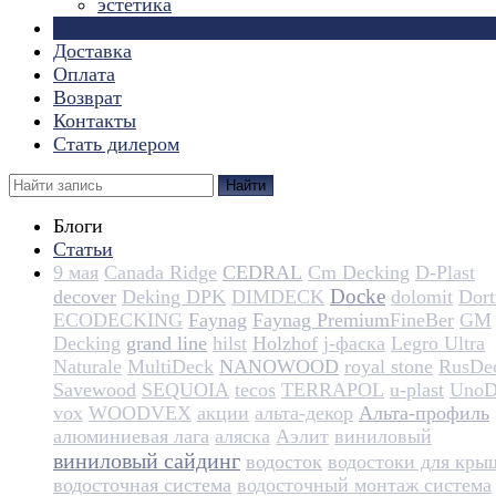
эстетика
Страницы
Доставка
Оплата
Возврат
Контакты
Стать дилером
Найти
Блоги
Статьи
9 мая
Canada Ridge
CEDRAL
Cm Decking
D-Plast
Docke
decover
Deking DPK
DIMDECK
dolomit
Dortm
ECODECKING
Faynag
Faynag Premium​​​​​​​​​​
FineBer
GM
Decking
grand line
hilst
Holzhof
j-фаска
Legro Ultra
Naturale
MultiDeck
NANOWOOD
royal stone
RusDe
Savewood
SEQUOIA
tecos
TERRAPOL
u-plast
UnoD
vox
WOODVEX
акции
альта-декор
Альта-профиль
алюминиевая лага
аляска
Аэлит
виниловый
виниловый сайдинг
водосток
водостоки для кры
водосточная система
водосточный монтаж система