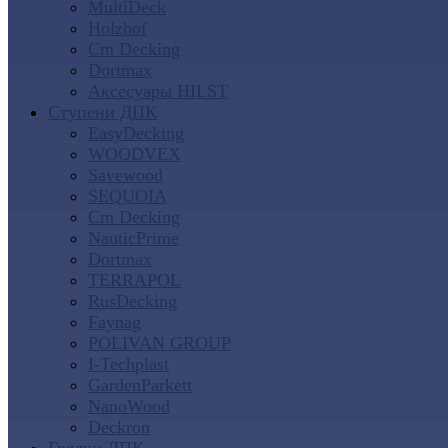
MultiDeck
Holzhof
Cm Decking
Dortmax
Аксесуары HILST
Ступени ДПК
EasyDecking
WOODVEX
Savewood
SEQUOIA
Cm Decking
NauticPrime
Dortmax
TERRAPOL
RusDecking
Faynag
POLIVAN GROUP
I-Techplast
GardenParkett
NanoWood
Deckron