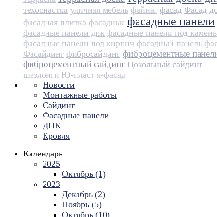
техоснастка
уличная мебель
файнаг
фасад
Фасад д
фасадные панели
фасадная плитка
фасадные
фасадные панели дпк
фасадные панели под камень
фасадные панели под кирпич
фасадный панель
фа
фиброцементные панел
Фасайдинг
фибросайдинг
фиброцементный сайдинг
Цокольный сайдинг
шезлонги
Ю-пласт
я-фасад
Новости
Монтажные работы
Сайдинг
Фасадные панели
ДПК
Кровля
Календарь
2025
Октябрь (1)
2023
Декабрь (2)
Ноябрь (5)
Октябрь (10)