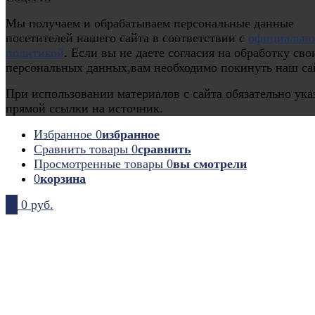
Мы получаем и обрабатываем персональные данные
посетителей нашего сайта в соответствии с
официальн
политикой
. Если вы не даете согласия на обработку сво
персональных данных,вам необходимо покинуть наш са
При использовании материалов с сайта обязательно ука
прямой ссылки на источник.
Избранное
0
избранное
Сравнить товары
0
сравнить
Просмотренные товары
0
вы смотрели
0
корзина
0
0 руб.