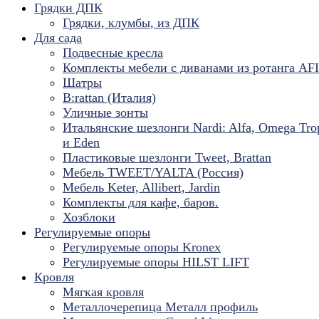
Грядки ДПК
Грядки, клумбы, из ДПК
Для сада
Подвесные кресла
Комплекты мебели с диванами из ротанга AF
Шатры
B:rattan (Италия)
Уличные зонты
Итальянские шезлонги Nardi: Alfa, Omega Tro
и Eden
Пластиковые шезлонги Tweet, Brattan
Мебель TWEET/YALTA (Россия)
Мебель Keter, Allibert, Jardin
Комплекты для кафе, баров.
Хозблоки
Регулируемые опоры
Регулируемые опоры Kronex
Регулируемые опоры HILST LIFT
Кровля
Мягкая кровля
Металлочерепица Металл профиль