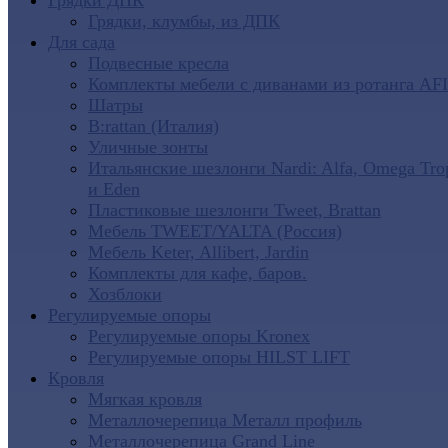
Грядки ДПК
Грядки, клумбы, из ДПК
Для сада
Подвесные кресла
Комплекты мебели с диванами из ротанга AF
Шатры
B:rattan (Италия)
Уличные зонты
Итальянские шезлонги Nardi: Alfa, Omega Tro
и Eden
Пластиковые шезлонги Tweet, Brattan
Мебель TWEET/YALTA (Россия)
Мебель Keter, Allibert, Jardin
Комплекты для кафе, баров.
Хозблоки
Регулируемые опоры
Регулируемые опоры Kronex
Регулируемые опоры HILST LIFT
Кровля
Мягкая кровля
Металлочерепица Металл профиль
Металлочерепица Grand Line