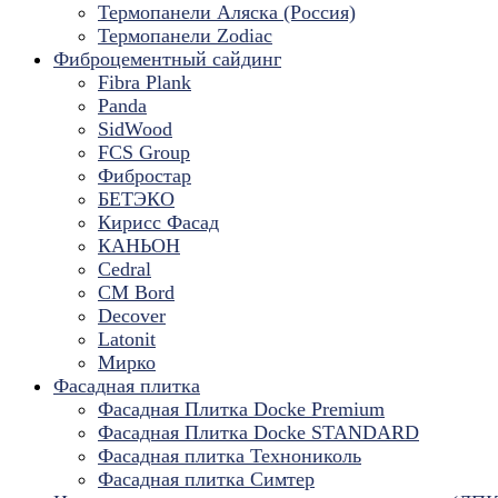
Термопанели Аляска (Россия)
Термопанели Zodiac
Фиброцементный сайдинг
Fibra Plank
Panda
SidWood
FCS Group
Фибростар
БЕТЭКО
Кирисс Фасад
КАНЬОН
Cedral
CM Bord
Decover
Latonit
Мирко
Фасадная плитка
Фасадная Плитка Docke Premium
Фасадная Плитка Docke STANDARD
Фасадная плитка Технониколь
Фасадная плитка Симтер