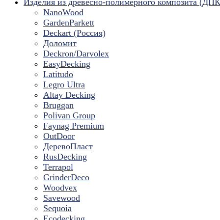
Изделия из древесно-полимерного композита (ДПК
NanoWood
GardenParkett
Deckart (Россия)
Доломит
Deckron/Darvolex
EasyDecking
Latitudo
Legro Ultra
Altay Decking
Bruggan
Polivan Group
Faynag Premium
OutDoor
ДеревоПласт
RusDecking
Terrapol
GrinderDeco
Woodvex
Savewood
Sequoia
Ecodecking