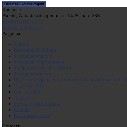
Контакты
Аксай, Аксайский проспект, 14/25, пав. 23Б
+7 (863) 310-12-77
info@saiding77.ru
Разделы
Акции
Виниловый сайдинг
Фасадные панели
Фасадные Термопанели
Фиброцементный сайдинг
Фасадная плитка
Изделия из древесно-полимерного композита (ДПК
Ступени ДПК
Грядки ДПК
Для сада
Регулируемые опоры
Кровля
Комплектующие
Соцсети