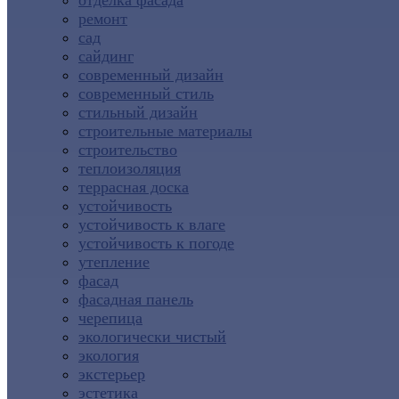
отделка фасада
ремонт
сад
сайдинг
современный дизайн
современный стиль
стильный дизайн
строительные материалы
строительство
теплоизоляция
террасная доска
устойчивость
устойчивость к влаге
устойчивость к погоде
утепление
фасад
фасадная панель
черепица
экологически чистый
экология
экстерьер
эстетика