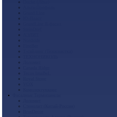
Docke (Дёке)
Альта-Профиль
Grand Line
Ю-Пласт
GrandLine Я-фасад
SteinDorf
АЭЛИТ
Nordside
FineBer
Т-сайдинг (Техоснастка)
ТЕХНОНИКОЛЬ
Доломит
Canada Ridge
Tecos ImaBeL
Royal Stone
VOX
Комплектующие
Фасадные Термопанели
Доломит
Стенолит (Китай-Россия)
BrusDecor