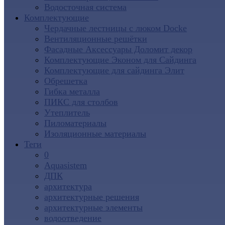
Водосточная система
Комплектующие
Чердачные лестницы с люком Docke
Вентиляционные решётки
Фасадные Аксессуары Доломит декор
Комплектующие Эконом для Сайдинга
Комплектующие для cайдинга Элит
Обрешетка
Гибка металла
ПИКС для столбов
Утеплитель
Пиломатериалы
Изоляционные материалы
Теги
0
Aquasistem
ДПК
архитектура
архитектурные решения
архитектурные элементы
водоотведение