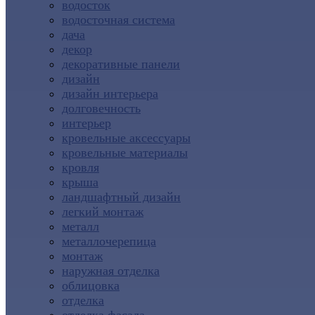
водосток
водосточная система
дача
декор
декоративные панели
дизайн
дизайн интерьера
долговечность
интерьер
кровельные аксессуары
кровельные материалы
кровля
крыша
ландшафтный дизайн
легкий монтаж
металл
металлочерепица
монтаж
наружная отделка
облицовка
отделка