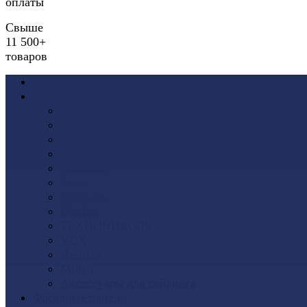
оплаты
Свыше
11 500+
товаров
Акции
Виниловый сайдинг
Docke (Дёке)
Альта-Профиль
Grand Line
Ю-Пласт
Доломит
Tecos
Vinyl-On
FineBer
ТЕХНОНИКОЛЬ
VOX
Дачный
Mitten
Аксессуары для сайдинга
Фасадные панели