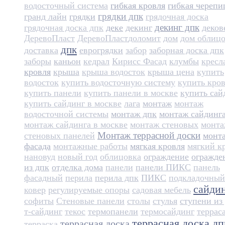
водосточный система
гибкая кровля
гибкая черепи
грядки дпк
гранд лайн
грядки
грядочная доска
декинг дпк
грядочная доска дпк
деке
декинг
деков
ДеревоПласт
ДеревоПласт​
доломит
дом
дом облиц
дпк
доставка
еврогрядки
забор
заборная доска дпк
заборы
каньон
кедрал
Кирисс Фасад
клумбы
кресл
кровля
крыша
крыша водосток
крыша цена
купить
водосток
купить водосточную систему
купить кро
купить панели
купить панели в москве
купить сай
купить сайдинг в москве
лага
монтаж
монтаж
водосточной системы
монтаж дпк
монтаж сайдинг
монтаж сайдинга в москве
монтаж стеновых
монт
Монтаж террасной доски
стеновых панелей
монт
фасада
монтажные работы
мягкая кровля
мягкий к
нановуд
новый год
облицовка
ограждение
огражде
из дпк
отделка дома
панели
панели ПИКС
панель
фасадный
перила
перила дпк
ПИКС
подкладочный
сайди
ковер
регулируемые опоры
садовая мебель
софиты
Стеновые панели
столы
стулья
ступени из
т-сайдинг
текос
термопанели
термосайдинг
террас
террасная доска дп
террасная доска
терраска