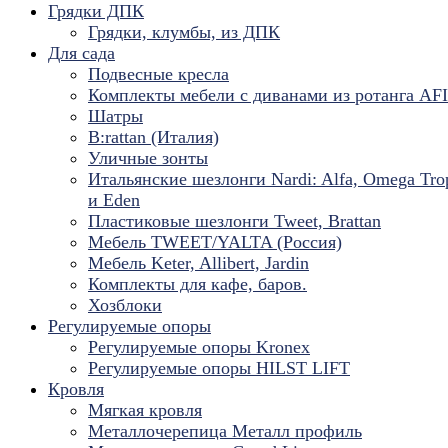
Грядки ДПК
Грядки, клумбы, из ДПК
Для сада
Подвесные кресла
Комплекты мебели с диванами из ротанга AF
Шатры
B:rattan (Италия)
Уличные зонты
Итальянские шезлонги Nardi: Alfa, Omega Tro
и Eden
Пластиковые шезлонги Tweet, Brattan
Мебель TWEET/YALTA (Россия)
Мебель Keter, Allibert, Jardin
Комплекты для кафе, баров.
Хозблоки
Регулируемые опоры
Регулируемые опоры Kronex
Регулируемые опоры HILST LIFT
Кровля
Мягкая кровля
Металлочерепица Металл профиль