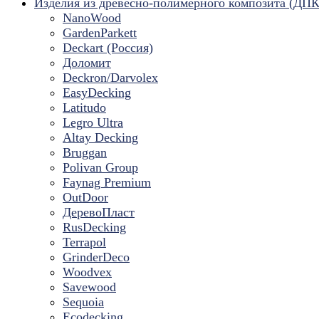
Изделия из древесно-полимерного композита (ДПК
NanoWood
GardenParkett
Deckart (Россия)
Доломит
Deckron/Darvolex
EasyDecking
Latitudo
Legro Ultra
Altay Decking
Bruggan
Polivan Group
Faynag Premium
OutDoor
ДеревоПласт
RusDecking
Terrapol
GrinderDeco
Woodvex
Savewood
Sequoia
Ecodecking