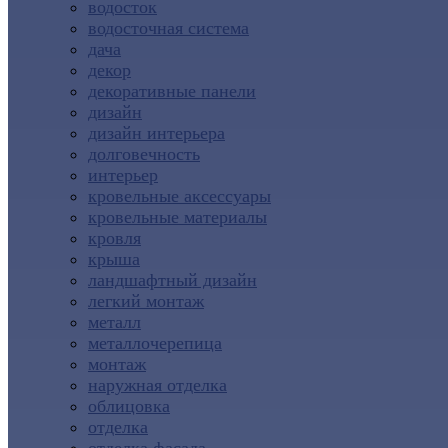
водосток
водосточная система
дача
декор
декоративные панели
дизайн
дизайн интерьера
долговечность
интерьер
кровельные аксессуары
кровельные материалы
кровля
крыша
ландшафтный дизайн
легкий монтаж
металл
металлочерепица
монтаж
наружная отделка
облицовка
отделка