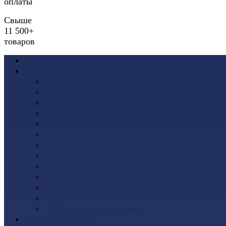
оплаты
Свыше
11 500+
товаров
Акции
Виниловый сайдинг
Docke (Дёке)
Альта-Профиль
Grand Line
Ю-Пласт
Доломит
Tecos
Vinyl-On
FineBer
ТЕХНОНИКОЛЬ
VOX
Дачный
Mitten
Аксессуары для сайдинга
Фасадные панели