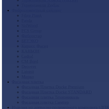
Термопанели Аляска (Россия)
Термопанели Zodiac
Фиброцементный сайдинг
Fibra Plank
Panda
SidWood
FCS Group
Фибростар
БЕТЭКО
Кирисс Фасад
КАНЬОН
Cedral
CM Bord
Decover
Latonit
Мирко
Фасадная плитка
Фасадная Плитка Docke Premium
Фасадная Плитка Docke STANDARD
Фасадная плитка Технониколь
Фасадная плитка Симтер
Изделия из древесно-полимерного композита (ДПК