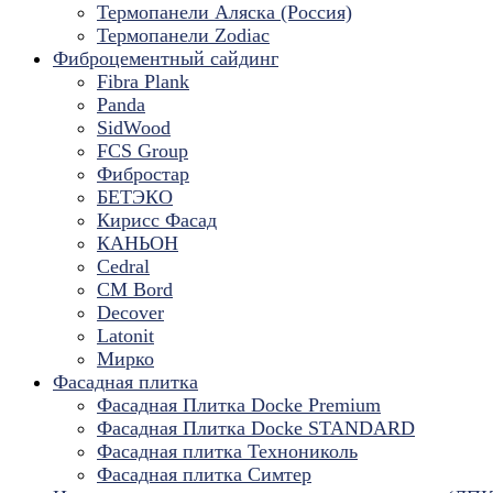
Термопанели Аляска (Россия)
Термопанели Zodiac
Фиброцементный сайдинг
Fibra Plank
Panda
SidWood
FCS Group
Фибростар
БЕТЭКО
Кирисс Фасад
КАНЬОН
Cedral
CM Bord
Decover
Latonit
Мирко
Фасадная плитка
Фасадная Плитка Docke Premium
Фасадная Плитка Docke STANDARD
Фасадная плитка Технониколь
Фасадная плитка Симтер