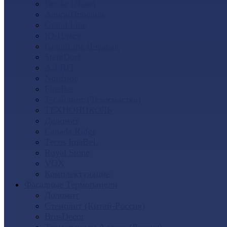
Docke (Дёке)
Альта-Профиль
Grand Line
Ю-Пласт
GrandLine Я-фасад
SteinDorf
АЭЛИТ
Nordside
FineBer
Т-сайдинг (Техоснастка)
ТЕХНОНИКОЛЬ
Доломит
Canada Ridge
Tecos ImaBeL
Royal Stone
VOX
Комплектующие
Фасадные Термопанели
Доломит
Стенолит (Китай-Россия)
BrusDecor