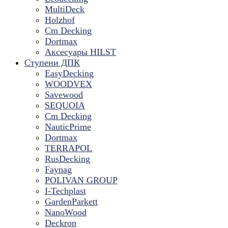
MultiDeck
Holzhof
Cm Decking
Dortmax
Аксесуары HILST
Ступени ДПК
EasyDecking
WOODVEX
Savewood
SEQUOIA
Cm Decking
NauticPrime
Dortmax
TERRAPOL
RusDecking
Faynag
POLIVAN GROUP
I-Techplast
GardenParkett
NanoWood
Deckron