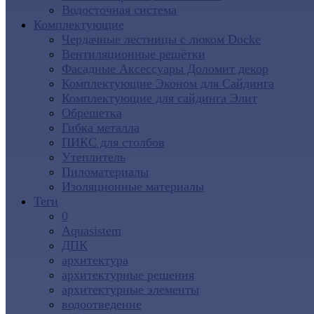
Водосточная система
Комплектующие
Чердачные лестницы с люком Docke
Вентиляционные решётки
Фасадные Аксессуары Доломит декор
Комплектующие Эконом для Сайдинга
Комплектующие для cайдинга Элит
Обрешетка
Гибка металла
ПИКС для столбов
Утеплитель
Пиломатериалы
Изоляционные материалы
Теги
0
Aquasistem
ДПК
архитектура
архитектурные решения
архитектурные элементы
водоотведение