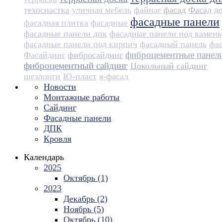
техоснастка
уличная мебель
файнаг
фасад
Фасад д
фасадные панели
фасадная плитка
фасадные
фасадные панели дпк
фасадные панели под камень
фасадные панели под кирпич
фасадный панель
фа
фиброцементные панел
Фасайдинг
фибросайдинг
фиброцементный сайдинг
Цокольный сайдинг
шезлонги
Ю-пласт
я-фасад
Новости
Монтажные работы
Сайдинг
Фасадные панели
ДПК
Кровля
Календарь
2025
Октябрь (1)
2023
Декабрь (2)
Ноябрь (5)
Октябрь (10)