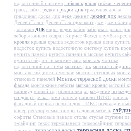
водосточный система
гибкая кровля
гибкая черепи
грядки дпк
гранд лайн
грядки
грядочная доска
декинг дпк
грядочная доска дпк
деке
декинг
деков
ДеревоПласт
ДеревоПласт​
доломит
дом
дом облиц
дпк
доставка
еврогрядки
забор
заборная доска дпк
заборы
каньон
кедрал
Кирисс Фасад
клумбы
кресл
кровля
крыша
крыша водосток
крыша цена
купить
водосток
купить водосточную систему
купить кро
купить панели
купить панели в москве
купить сай
купить сайдинг в москве
лага
монтаж
монтаж
водосточной системы
монтаж дпк
монтаж сайдинг
монтаж сайдинга в москве
монтаж стеновых
монт
Монтаж террасной доски
стеновых панелей
монт
фасада
монтажные работы
мягкая кровля
мягкий к
нановуд
новый год
облицовка
ограждение
огражде
из дпк
отделка дома
панели
панели ПИКС
панель
фасадный
перила
перила дпк
ПИКС
подкладочный
сайди
ковер
регулируемые опоры
садовая мебель
софиты
Стеновые панели
столы
стулья
ступени из
т-сайдинг
текос
термопанели
термосайдинг
террас
террасная доска дп
террасная доска
терраска