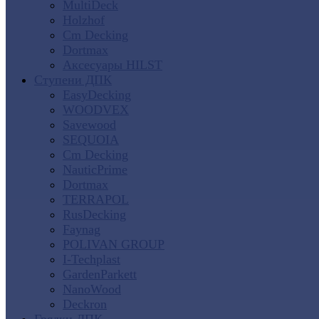
MultiDeck
Holzhof
Cm Decking
Dortmax
Аксесуары HILST
Ступени ДПК
EasyDecking
WOODVEX
Savewood
SEQUOIA
Cm Decking
NauticPrime
Dortmax
TERRAPOL
RusDecking
Faynag
POLIVAN GROUP
I-Techplast
GardenParkett
NanoWood
Deckron