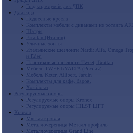
Грядки ДПК
Грядки, клумбы, из ДПК
Для сада
Подвесные кресла
Комплекты мебели с диванами из ротанга AF
Шатры
B:rattan (Италия)
Уличные зонты
Итальянские шезлонги Nardi: Alfa, Omega Tro
и Eden
Пластиковые шезлонги Tweet, Brattan
Мебель TWEET/YALTA (Россия)
Мебель Keter, Allibert, Jardin
Комплекты для кафе, баров.
Хозблоки
Регулируемые опоры
Регулируемые опоры Kronex
Регулируемые опоры HILST LIFT
Кровля
Мягкая кровля
Металлочерепица Металл профиль
Металлочерепица Grand Line