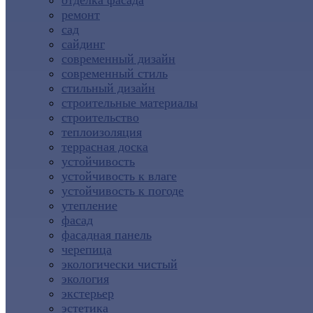
отделка фасада
ремонт
сад
сайдинг
современный дизайн
современный стиль
стильный дизайн
строительные материалы
строительство
теплоизоляция
террасная доска
устойчивость
устойчивость к влаге
устойчивость к погоде
утепление
фасад
фасадная панель
черепица
экологически чистый
экология
экстерьер
эстетика