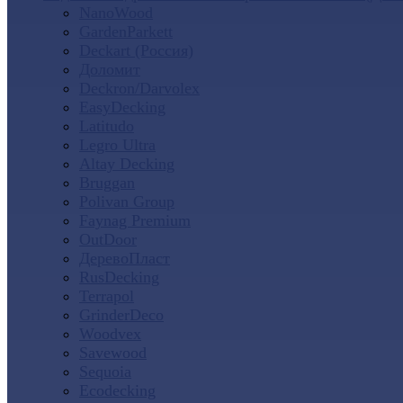
NanoWood
GardenParkett
Deckart (Россия)
Доломит
Deckron/Darvolex
EasyDecking
Latitudo
Legro Ultra
Altay Decking
Bruggan
Polivan Group
Faynag Premium
OutDoor
ДеревоПласт
RusDecking
Terrapol
GrinderDeco
Woodvex
Savewood
Sequoia
Ecodecking