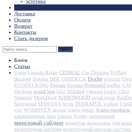
эстетика
Страницы
Доставка
Оплата
Возврат
Контакты
Стать дилером
Найти
Блоги
Статьи
9 мая
Canada Ridge
CEDRAL
Cm Decking
D-Plast
Docke
decover
Deking DPK
DIMDECK
dolomit
Dortm
ECODECKING
Faynag
Faynag Premium​​​​​​​​​​
FineBer
GM
Decking
grand line
hilst
Holzhof
j-фаска
Legro Ultra
Naturale
MultiDeck
NANOWOOD
royal stone
RusDe
Savewood
SEQUOIA
tecos
TERRAPOL
u-plast
UnoD
vox
WOODVEX
акции
альта-декор
Альта-профиль
алюминиевая лага
аляска
Аэлит
виниловый
виниловый сайдинг
водосток
водостоки для кры
водосточная система
водосточный монтаж система