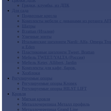
Грядки ДПК
Грядки, клумбы, из ДПК
Для сада
Подвесные кресла
Комплекты мебели с диванами из ротанга AF
Шатры
B:rattan (Италия)
Уличные зонты
Итальянские шезлонги Nardi: Alfa, Omega Tro
и Eden
Пластиковые шезлонги Tweet, Brattan
Мебель TWEET/YALTA (Россия)
Мебель Keter, Allibert, Jardin
Комплекты для кафе, баров.
Хозблоки
Регулируемые опоры
Регулируемые опоры Kronex
Регулируемые опоры HILST LIFT
Кровля
Мягкая кровля
Металлочерепица Металл профиль
Металлочерепица Grand Line