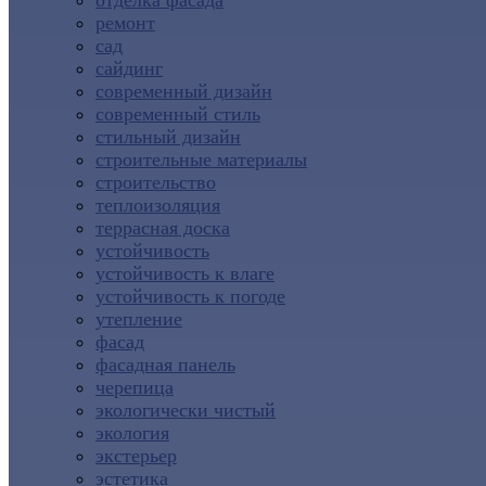
отделка фасада
ремонт
сад
сайдинг
современный дизайн
современный стиль
стильный дизайн
строительные материалы
строительство
теплоизоляция
террасная доска
устойчивость
устойчивость к влаге
устойчивость к погоде
утепление
фасад
фасадная панель
черепица
экологически чистый
экология
экстерьер
эстетика