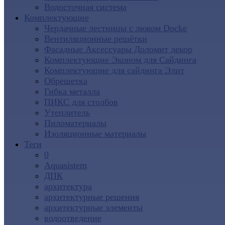
Водосточная система
Комплектующие
Чердачные лестницы с люком Docke
Вентиляционные решётки
Фасадные Аксессуары Доломит декор
Комплектующие Эконом для Сайдинга
Комплектующие для cайдинга Элит
Обрешетка
Гибка металла
ПИКС для столбов
Утеплитель
Пиломатериалы
Изоляционные материалы
Теги
0
Aquasistem
ДПК
архитектура
архитектурные решения
архитектурные элементы
водоотведение