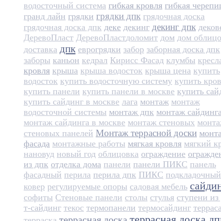
водосточный система
гибкая кровля
гибкая черепи
грядки дпк
гранд лайн
грядки
грядочная доска
декинг дпк
грядочная доска дпк
деке
декинг
деков
ДеревоПласт
ДеревоПласт​
доломит
дом
дом облиц
дпк
доставка
еврогрядки
забор
заборная доска дпк
заборы
каньон
кедрал
Кирисс Фасад
клумбы
кресл
кровля
крыша
крыша водосток
крыша цена
купить
водосток
купить водосточную систему
купить кро
купить панели
купить панели в москве
купить сай
купить сайдинг в москве
лага
монтаж
монтаж
водосточной системы
монтаж дпк
монтаж сайдинг
монтаж сайдинга в москве
монтаж стеновых
монт
Монтаж террасной доски
стеновых панелей
монт
фасада
монтажные работы
мягкая кровля
мягкий к
нановуд
новый год
облицовка
ограждение
огражде
из дпк
отделка дома
панели
панели ПИКС
панель
фасадный
перила
перила дпк
ПИКС
подкладочный
сайди
ковер
регулируемые опоры
садовая мебель
софиты
Стеновые панели
столы
стулья
ступени из
т-сайдинг
текос
термопанели
термосайдинг
террас
террасная доска дп
террасная доска
терраска