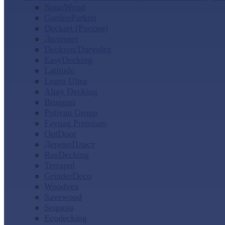
NanoWood
GardenParkett
Deckart (Россия)
Доломит
Deckron/Darvolex
EasyDecking
Latitudo
Legro Ultra
Altay Decking
Bruggan
Polivan Group
Faynag Premium
OutDoor
ДеревоПласт
RusDecking
Terrapol
GrinderDeco
Woodvex
Savewood
Sequoia
Ecodecking