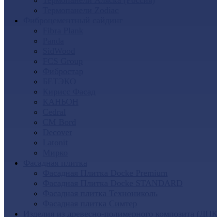
Термопанели Аляска (Россия)
Термопанели Zodiac
Фиброцементный сайдинг
Fibra Plank
Panda
SidWood
FCS Group
Фибростар
БЕТЭКО
Кирисс Фасад
КАНЬОН
Cedral
CM Bord
Decover
Latonit
Мирко
Фасадная плитка
Фасадная Плитка Docke Premium
Фасадная Плитка Docke STANDARD
Фасадная плитка Технониколь
Фасадная плитка Симтер
Изделия из древесно-полимерного композита (ДПК