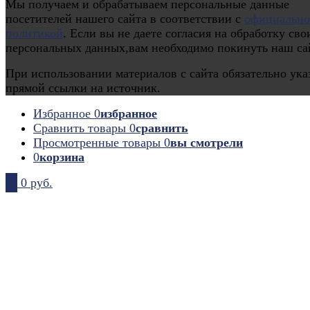
Мы получаем и обрабатываем персональные данные
посетителей нашего сайта в соответствии с
официальн
политикой
. Если вы не даете согласия на обработку сво
персональных данных,вам необходимо покинуть наш са
При использовании материалов с сайта обязательно ука
прямой ссылки на источник.
Избранное
0
избранное
Сравнить товары
0
сравнить
Просмотренные товары
0
вы смотрели
0
корзина
0
0 руб.