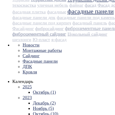
техоснастка
уличная мебель
файнаг
фасад
Фасад д
фасадные панели
фасадная плитка
фасадные
фасадные панели дпк
фасадные панели под камень
фасадные панели под кирпич
фасадный панель
фа
фиброцементные панел
Фасайдинг
фибросайдинг
фиброцементный сайдинг
Цокольный сайдинг
шезлонги
Ю-пласт
я-фасад
Новости
Монтажные работы
Сайдинг
Фасадные панели
ДПК
Кровля
Календарь
2025
Октябрь (1)
2023
Декабрь (2)
Ноябрь (5)
Октябрь (10)