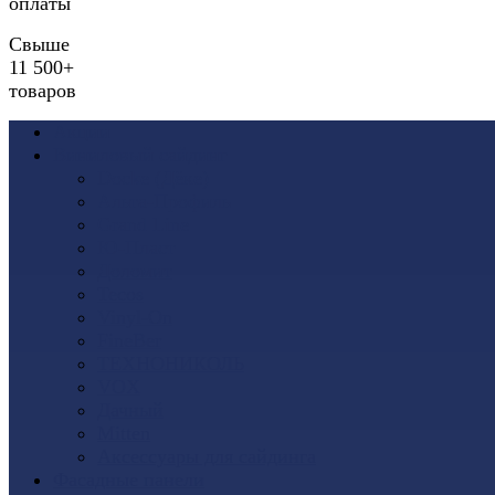
оплаты
Свыше
11 500+
товаров
Акции
Виниловый сайдинг
Docke (Дёке)
Альта-Профиль
Grand Line
Ю-Пласт
Доломит
Tecos
Vinyl-On
FineBer
ТЕХНОНИКОЛЬ
VOX
Дачный
Mitten
Аксессуары для сайдинга
Фасадные панели