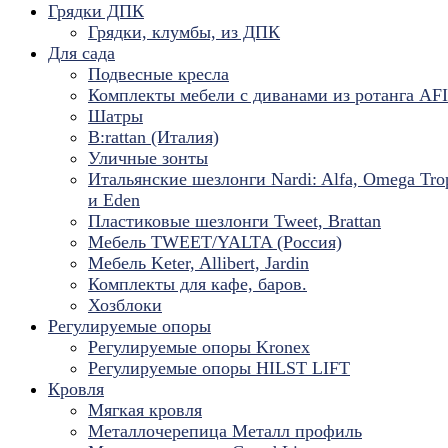
Грядки ДПК
Грядки, клумбы, из ДПК
Для сада
Подвесные кресла
Комплекты мебели с диванами из ротанга AF
Шатры
B:rattan (Италия)
Уличные зонты
Итальянские шезлонги Nardi: Alfa, Omega Tro
и Eden
Пластиковые шезлонги Tweet, Brattan
Мебель TWEET/YALTA (Россия)
Мебель Keter, Allibert, Jardin
Комплекты для кафе, баров.
Хозблоки
Регулируемые опоры
Регулируемые опоры Kronex
Регулируемые опоры HILST LIFT
Кровля
Мягкая кровля
Металлочерепица Металл профиль