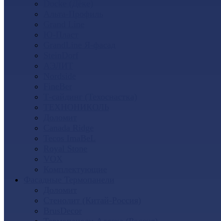
Docke (Дёке)
Альта-Профиль
Grand Line
Ю-Пласт
GrandLine Я-фасад
SteinDorf
АЭЛИТ
Nordside
FineBer
Т-сайдинг (Техоснастка)
ТЕХНОНИКОЛЬ
Доломит
Canada Ridge
Tecos ImaBeL
Royal Stone
VOX
Комплектующие
Фасадные Термопанели
Доломит
Стенолит (Китай-Россия)
BrusDecor