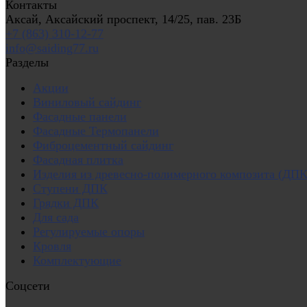
Контакты
Аксай, Аксайский проспект, 14/25, пав. 23Б
+7 (863) 310-12-77
info@saiding77.ru
Разделы
Акции
Виниловый сайдинг
Фасадные панели
Фасадные Термопанели
Фиброцементный сайдинг
Фасадная плитка
Изделия из древесно-полимерного композита (ДПК
Ступени ДПК
Грядки ДПК
Для сада
Регулируемые опоры
Кровля
Комплектующие
Соцсети