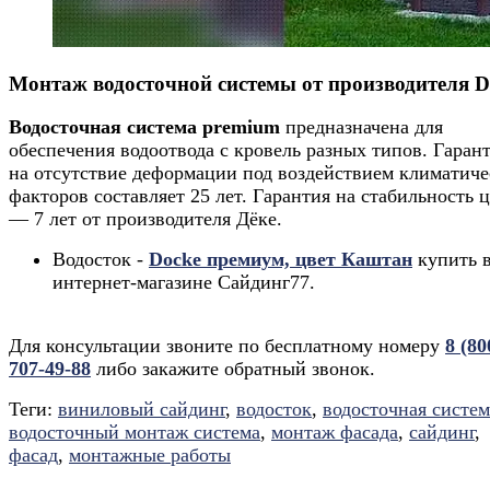
Монтаж водосточной системы от производителя D
Водосточная система premium
предназначена для
обеспечения водоотвода с кровель разных типов. Гаран
на отсутствие деформации под воздействием климатич
факторов составляет 25 лет. Гарантия на стабильность 
— 7 лет от производителя Дёке.
Водосток -
Docke премиум, цвет Каштан
купить 
интернет-магазине Сайдинг77.
Для консультации звоните по бесплатному номеру
8 (80
707-49-88
либо закажите обратный звонок.
Теги:
виниловый сайдинг
,
водосток
,
водосточная систем
водосточный монтаж система
,
монтаж фасада
,
сайдинг
,
фасад
,
монтажные работы