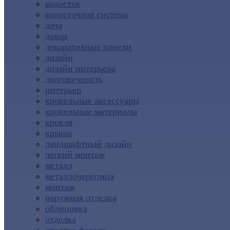
водосток
водосточная система
дача
декор
декоративные панели
дизайн
дизайн интерьера
долговечность
интерьер
кровельные аксессуары
кровельные материалы
кровля
крыша
ландшафтный дизайн
легкий монтаж
металл
металлочерепица
монтаж
наружная отделка
облицовка
отделка