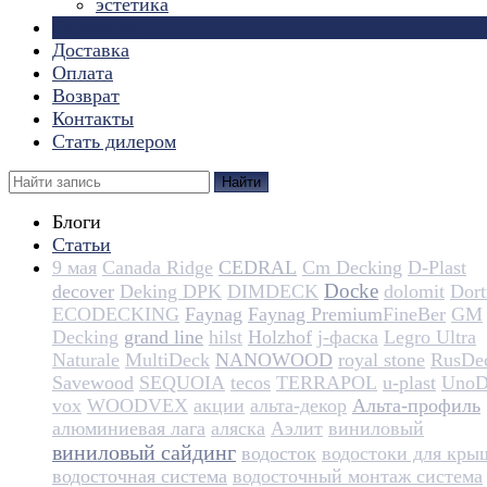
эстетика
Страницы
Доставка
Оплата
Возврат
Контакты
Стать дилером
Найти
Блоги
Статьи
9 мая
Canada Ridge
CEDRAL
Cm Decking
D-Plast
Docke
decover
Deking DPK
DIMDECK
dolomit
Dortm
ECODECKING
Faynag
Faynag Premium​​​​​​​​​​
FineBer
GM
Decking
grand line
hilst
Holzhof
j-фаска
Legro Ultra
Naturale
MultiDeck
NANOWOOD
royal stone
RusDe
Savewood
SEQUOIA
tecos
TERRAPOL
u-plast
UnoD
vox
WOODVEX
акции
альта-декор
Альта-профиль
алюминиевая лага
аляска
Аэлит
виниловый
виниловый сайдинг
водосток
водостоки для кры
водосточная система
водосточный монтаж система