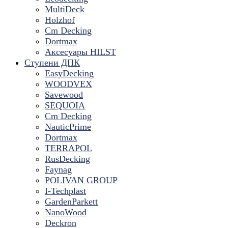
MultiDeck
Holzhof
Cm Decking
Dortmax
Аксесуары HILST
Ступени ДПК
EasyDecking
WOODVEX
Savewood
SEQUOIA
Cm Decking
NauticPrime
Dortmax
TERRAPOL
RusDecking
Faynag
POLIVAN GROUP
I-Techplast
GardenParkett
NanoWood
Deckron