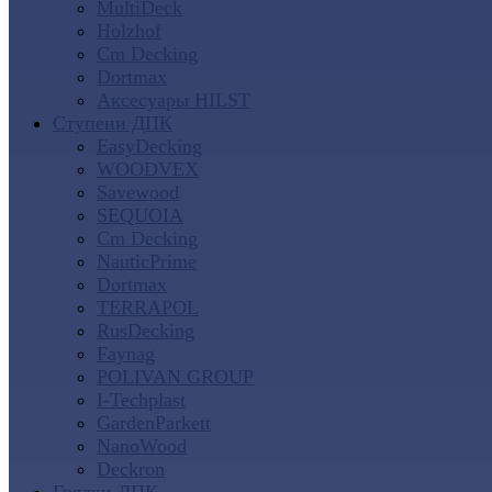
MultiDeck
Holzhof
Cm Decking
Dortmax
Аксесуары HILST
Ступени ДПК
EasyDecking
WOODVEX
Savewood
SEQUOIA
Cm Decking
NauticPrime
Dortmax
TERRAPOL
RusDecking
Faynag
POLIVAN GROUP
I-Techplast
GardenParkett
NanoWood
Deckron