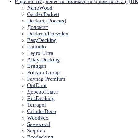
Изделия из древесно-полимерного композита (ДПК
NanoWood
GardenParkett
Deckart (Россия)
Доломит
Deckron/Darvolex
EasyDecking
Latitudo
Legro Ultra
Altay Decking
Bruggan
Polivan Group
Faynag Premium
OutDoor
ДеревоПласт
RusDecking
Terrapol
GrinderDeco
Woodvex
Savewood
Sequoia
Ecodecking