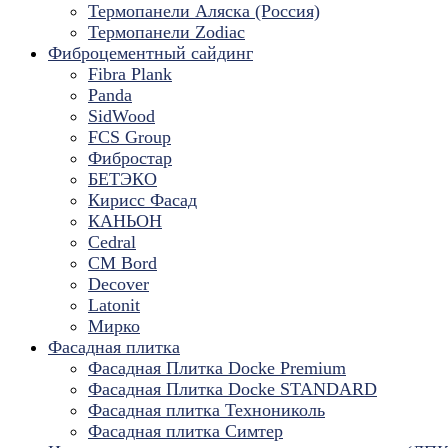
Термопанели Аляска (Россия)
Термопанели Zodiac
Фиброцементный сайдинг
Fibra Plank
Panda
SidWood
FCS Group
Фибростар
БЕТЭКО
Кирисс Фасад
КАНЬОН
Cedral
CM Bord
Decover
Latonit
Мирко
Фасадная плитка
Фасадная Плитка Docke Premium
Фасадная Плитка Docke STANDARD
Фасадная плитка Технониколь
Фасадная плитка Симтер