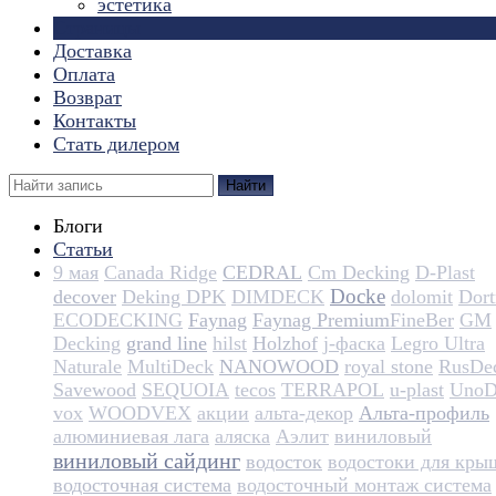
эстетика
Страницы
Доставка
Оплата
Возврат
Контакты
Стать дилером
Найти
Блоги
Статьи
9 мая
Canada Ridge
CEDRAL
Cm Decking
D-Plast
Docke
decover
Deking DPK
DIMDECK
dolomit
Dortm
ECODECKING
Faynag
Faynag Premium​​​​​​​​​​
FineBer
GM
Decking
grand line
hilst
Holzhof
j-фаска
Legro Ultra
Naturale
MultiDeck
NANOWOOD
royal stone
RusDe
Savewood
SEQUOIA
tecos
TERRAPOL
u-plast
UnoD
vox
WOODVEX
акции
альта-декор
Альта-профиль
алюминиевая лага
аляска
Аэлит
виниловый
виниловый сайдинг
водосток
водостоки для кры
водосточная система
водосточный монтаж система