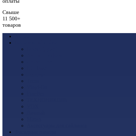
оплаты
Свыше
11 500+
товаров
Акции
Виниловый сайдинг
Docke (Дёке)
Альта-Профиль
Grand Line
Ю-Пласт
Доломит
Tecos
Vinyl-On
FineBer
ТЕХНОНИКОЛЬ
VOX
Дачный
Mitten
Аксессуары для сайдинга
Фасадные панели