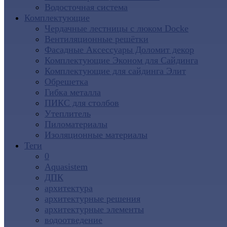
Водосточная система
Комплектующие
Чердачные лестницы с люком Docke
Вентиляционные решётки
Фасадные Аксессуары Доломит декор
Комплектующие Эконом для Сайдинга
Комплектующие для cайдинга Элит
Обрешетка
Гибка металла
ПИКС для столбов
Утеплитель
Пиломатериалы
Изоляционные материалы
Теги
0
Aquasistem
ДПК
архитектура
архитектурные решения
архитектурные элементы
водоотведение