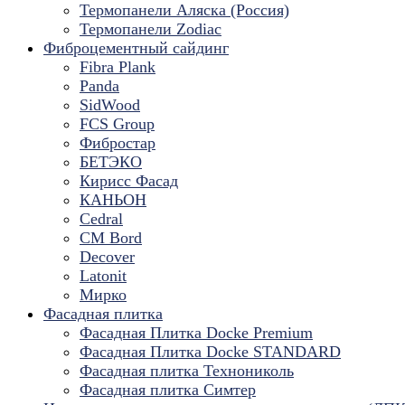
Термопанели Аляска (Россия)
Термопанели Zodiac
Фиброцементный сайдинг
Fibra Plank
Panda
SidWood
FCS Group
Фибростар
БЕТЭКО
Кирисс Фасад
КАНЬОН
Cedral
CM Bord
Decover
Latonit
Мирко
Фасадная плитка
Фасадная Плитка Docke Premium
Фасадная Плитка Docke STANDARD
Фасадная плитка Технониколь
Фасадная плитка Симтер