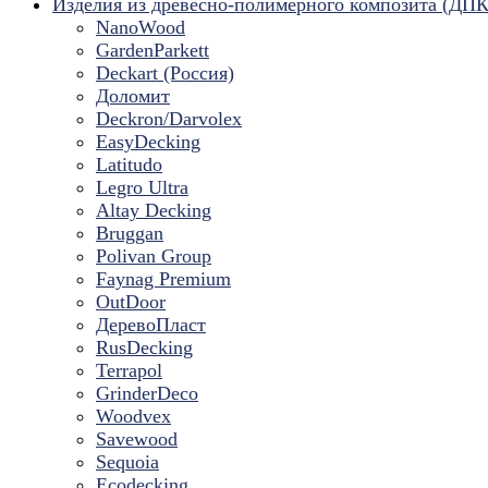
Изделия из древесно-полимерного композита (ДПК
NanoWood
GardenParkett
Deckart (Россия)
Доломит
Deckron/Darvolex
EasyDecking
Latitudo
Legro Ultra
Altay Decking
Bruggan
Polivan Group
Faynag Premium
OutDoor
ДеревоПласт
RusDecking
Terrapol
GrinderDeco
Woodvex
Savewood
Sequoia
Ecodecking