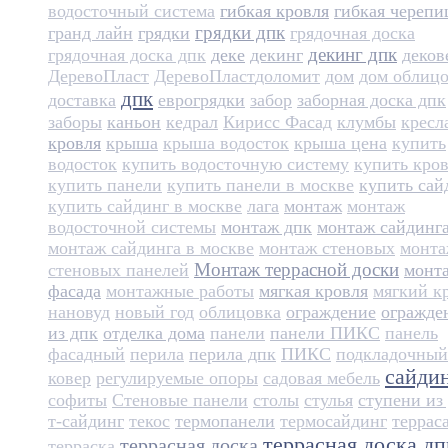
водосточный система
гибкая кровля
гибкая черепи
грядки дпк
гранд лайн
грядки
грядочная доска
декинг дпк
грядочная доска дпк
деке
декинг
деков
ДеревоПласт
ДеревоПласт​
доломит
дом
дом облиц
дпк
доставка
еврогрядки
забор
заборная доска дпк
заборы
каньон
кедрал
Кирисс Фасад
клумбы
кресл
кровля
крыша
крыша водосток
крыша цена
купить
водосток
купить водосточную систему
купить кро
купить панели
купить панели в москве
купить сай
купить сайдинг в москве
лага
монтаж
монтаж
водосточной системы
монтаж дпк
монтаж сайдинг
монтаж сайдинга в москве
монтаж стеновых
монт
Монтаж террасной доски
стеновых панелей
монт
фасада
монтажные работы
мягкая кровля
мягкий к
нановуд
новый год
облицовка
ограждение
огражде
из дпк
отделка дома
панели
панели ПИКС
панель
фасадный
перила
перила дпк
ПИКС
подкладочный
сайди
ковер
регулируемые опоры
садовая мебель
софиты
Стеновые панели
столы
стулья
ступени из
т-сайдинг
текос
термопанели
термосайдинг
террас
террасная доска дп
террасная доска
терраска