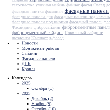
техоснастка
уличная мебель
файнаг
фасад
Фасад д
фасадные панели
фасадная плитка
фасадные
фасадные панели дпк
фасадные панели под камень
фасадные панели под кирпич
фасадный панель
фа
фиброцементные панел
Фасайдинг
фибросайдинг
фиброцементный сайдинг
Цокольный сайдинг
шезлонги
Ю-пласт
я-фасад
Новости
Монтажные работы
Сайдинг
Фасадные панели
ДПК
Кровля
Календарь
2025
Октябрь (1)
2023
Декабрь (2)
Ноябрь (5)
Октябрь (10)