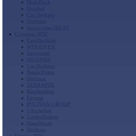
MultiDeck
Holzhof
Cm Decking
Dortmax
Аксесуары HILST
Ступени ДПК
EasyDecking
WOODVEX
Savewood
SEQUOIA
Cm Decking
NauticPrime
Dortmax
TERRAPOL
RusDecking
Faynag
POLIVAN GROUP
I-Techplast
GardenParkett
NanoWood
Deckron