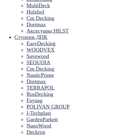
MultiDeck
Holzhof
Cm Decking
Dortmax
Аксесуары HILST
Ступени ДПК
EasyDecking
WOODVEX
Savewood
SEQUOIA
Cm Decking
NauticPrime
Dortmax
TERRAPOL
RusDecking
Faynag
POLIVAN GROUP
I-Techplast
GardenParkett
NanoWood
Deckron