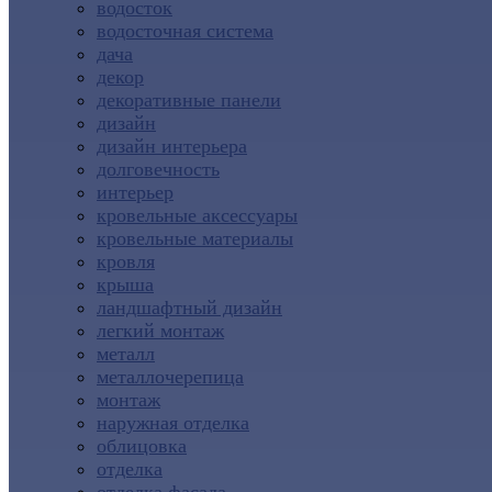
водосток
водосточная система
дача
декор
декоративные панели
дизайн
дизайн интерьера
долговечность
интерьер
кровельные аксессуары
кровельные материалы
кровля
крыша
ландшафтный дизайн
легкий монтаж
металл
металлочерепица
монтаж
наружная отделка
облицовка
отделка