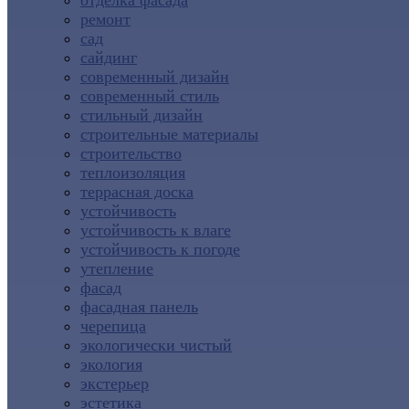
отделка фасада
ремонт
сад
сайдинг
современный дизайн
современный стиль
стильный дизайн
строительные материалы
строительство
теплоизоляция
террасная доска
устойчивость
устойчивость к влаге
устойчивость к погоде
утепление
фасад
фасадная панель
черепица
экологически чистый
экология
экстерьер
эстетика