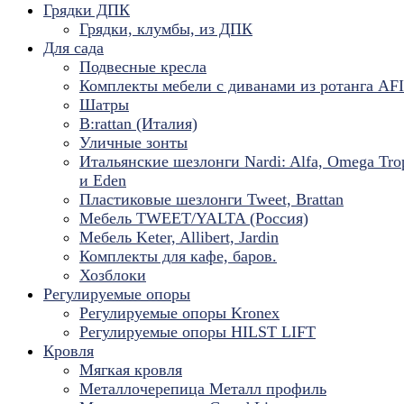
Грядки ДПК
Грядки, клумбы, из ДПК
Для сада
Подвесные кресла
Комплекты мебели с диванами из ротанга AF
Шатры
B:rattan (Италия)
Уличные зонты
Итальянские шезлонги Nardi: Alfa, Omega Tro
и Eden
Пластиковые шезлонги Tweet, Brattan
Мебель TWEET/YALTA (Россия)
Мебель Keter, Allibert, Jardin
Комплекты для кафе, баров.
Хозблоки
Регулируемые опоры
Регулируемые опоры Kronex
Регулируемые опоры HILST LIFT
Кровля
Мягкая кровля
Металлочерепица Металл профиль