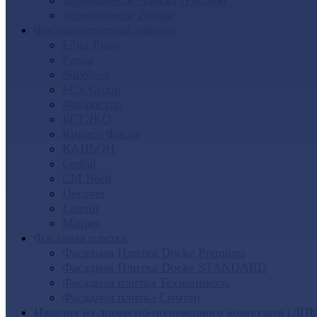
Термопанели Аляска (Россия)
Термопанели Zodiac
Фиброцементный сайдинг
Fibra Plank
Panda
SidWood
FCS Group
Фибростар
БЕТЭКО
Кирисс Фасад
КАНЬОН
Cedral
CM Bord
Decover
Latonit
Мирко
Фасадная плитка
Фасадная Плитка Docke Premium
Фасадная Плитка Docke STANDARD
Фасадная плитка Технониколь
Фасадная плитка Симтер
Изделия из древесно-полимерного композита (ДПК