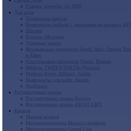
Грядки ДПК
Грядки, клумбы, из ДПК
Для сада
Подвесные кресла
Комплекты мебели с диванами из ротанга AF
Шатры
B:rattan (Италия)
Уличные зонты
Итальянские шезлонги Nardi: Alfa, Omega Tro
и Eden
Пластиковые шезлонги Tweet, Brattan
Мебель TWEET/YALTA (Россия)
Мебель Keter, Allibert, Jardin
Комплекты для кафе, баров.
Хозблоки
Регулируемые опоры
Регулируемые опоры Kronex
Регулируемые опоры HILST LIFT
Кровля
Мягкая кровля
Металлочерепица Металл профиль
Металлочерепица Grand Line