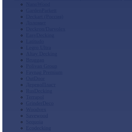
NanoWood
GardenParkett
Deckart (Россия)
Доломит
Deckron/Darvolex
EasyDecking
Latitudo
Legro Ultra
Altay Decking
Bruggan
Polivan Group
Faynag Premium
OutDoor
ДеревоПласт
RusDecking
Terrapol
GrinderDeco
Woodvex
Savewood
Sequoia
Ecodecking