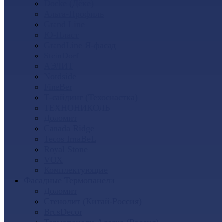
Docke (Дёке)
Альта-Профиль
Grand Line
Ю-Пласт
GrandLine Я-фасад
SteinDorf
АЭЛИТ
Nordside
FineBer
Т-сайдинг (Техоснастка)
ТЕХНОНИКОЛЬ
Доломит
Canada Ridge
Tecos ImaBeL
Royal Stone
VOX
Комплектующие
Фасадные Термопанели
Доломит
Стенолит (Китай-Россия)
BrusDecor