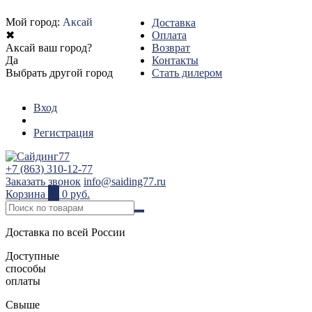
Мой город:
Аксай
Доставка
✖
Оплата
Аксай ваш город?
Возврат
Да
Контакты
Выбрать другой город
Стать дилером
Вход
Регистрация
+7 (863) 310-12-77
Заказать звонок
info@saiding77.ru
Корзина
0
0 руб.
Доставка по всей России
Доступные
способы
оплаты
Свыше