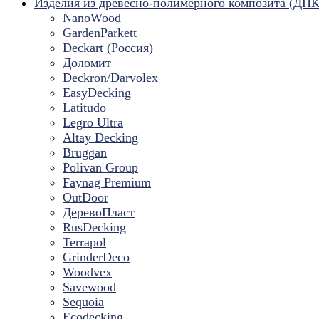
Изделия из древесно-полимерного композита (ДПК
NanoWood
GardenParkett
Deckart (Россия)
Доломит
Deckron/Darvolex
EasyDecking
Latitudo
Legro Ultra
Altay Decking
Bruggan
Polivan Group
Faynag Premium
OutDoor
ДеревоПласт
RusDecking
Terrapol
GrinderDeco
Woodvex
Savewood
Sequoia
Ecodecking