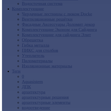
Водосточная система
Комплектующие
Чердачные лестницы с люком Docke
Вентиляционные решётки
Фасадные Аксессуары Доломит декор
Комплектующие Эконом для Сайдинга
Комплектующие для cайдинга Элит
Обрешетка
Гибка металла
ПИКС для столбов
Утеплитель
Пиломатериалы
Изоляционные материалы
Теги
0
Aquasistem
ДПК
архитектура
архитектурные решения
архитектурные элементы
водоотведение