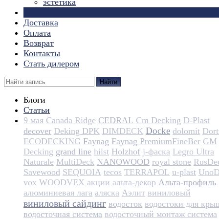
эстетика
Страницы
Доставка
Оплата
Возврат
Контакты
Стать дилером
Найти
Блоги
Статьи
9 мая
Canada Ridge
CEDRAL
Cm Decking
D-Plast
Docke
decover
Deking DPK
DIMDECK
dolomit
Dortm
ECODECKING
Faynag
Faynag Premium​​​​​​​​​​
FineBer
GM
Decking
grand line
hilst
Holzhof
j-фаска
Legro Ultra
Naturale
MultiDeck
NANOWOOD
royal stone
RusDe
Savewood
SEQUOIA
tecos
TERRAPOL
u-plast
UnoD
vox
WOODVEX
акции
альта-декор
Альта-профиль
алюминиевая лага
аляска
Аэлит
виниловый
виниловый сайдинг
водосток
водостоки для кры
водосточная система
водосточный монтаж система