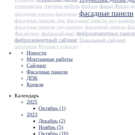
техоснастка
уличная мебель
файнаг
фасад
Фасад д
фасадные панели
фасадная плитка
фасадные
фасадные панели дпк
фасадные панели под камень
фасадные панели под кирпич
фасадный панель
фа
фиброцементные панел
Фасайдинг
фибросайдинг
фиброцементный сайдинг
Цокольный сайдинг
шезлонги
Ю-пласт
я-фасад
Новости
Монтажные работы
Сайдинг
Фасадные панели
ДПК
Кровля
Календарь
2025
Октябрь (1)
2023
Декабрь (2)
Ноябрь (5)
Октябрь (10)