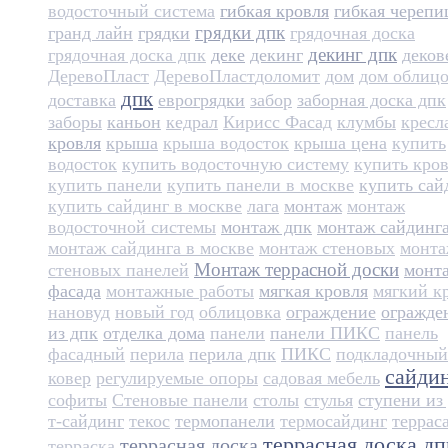
водосточный система
гибкая кровля
гибкая черепи
грядки дпк
гранд лайн
грядки
грядочная доска
декинг дпк
грядочная доска дпк
деке
декинг
деков
ДеревоПласт
ДеревоПласт​
доломит
дом
дом облиц
дпк
доставка
еврогрядки
забор
заборная доска дпк
заборы
каньон
кедрал
Кирисс Фасад
клумбы
кресл
кровля
крыша
крыша водосток
крыша цена
купить
водосток
купить водосточную систему
купить кро
купить панели
купить панели в москве
купить сай
купить сайдинг в москве
лага
монтаж
монтаж
водосточной системы
монтаж дпк
монтаж сайдинг
монтаж сайдинга в москве
монтаж стеновых
монт
Монтаж террасной доски
стеновых панелей
монт
фасада
монтажные работы
мягкая кровля
мягкий к
нановуд
новый год
облицовка
ограждение
огражде
из дпк
отделка дома
панели
панели ПИКС
панель
фасадный
перила
перила дпк
ПИКС
подкладочный
сайди
ковер
регулируемые опоры
садовая мебель
софиты
Стеновые панели
столы
стулья
ступени из
т-сайдинг
текос
термопанели
термосайдинг
террас
террасная доска дп
террасная доска
терраска