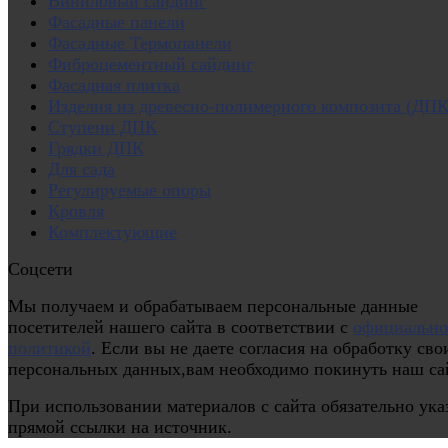
Виниловый сайдинг
Фасадные панели
Фасадные Термопанели
Фиброцементный сайдинг
Фасадная плитка
Изделия из древесно-полимерного композита (ДПК
Ступени ДПК
Грядки ДПК
Для сада
Регулируемые опоры
Кровля
Комплектующие
Соцсети
Мы получаем и обрабатываем персональные данные
посетителей нашего сайта в соответствии с
официальн
политикой
. Если вы не даете согласия на обработку сво
персональных данных,вам необходимо покинуть наш са
При использовании материалов с сайта обязательно ука
прямой ссылки на источник.