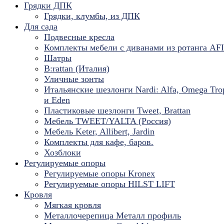
Грядки ДПК
Грядки, клумбы, из ДПК
Для сада
Подвесные кресла
Комплекты мебели с диванами из ротанга AF
Шатры
B:rattan (Италия)
Уличные зонты
Итальянские шезлонги Nardi: Alfa, Omega Tro
и Eden
Пластиковые шезлонги Tweet, Brattan
Мебель TWEET/YALTA (Россия)
Мебель Keter, Allibert, Jardin
Комплекты для кафе, баров.
Хозблоки
Регулируемые опоры
Регулируемые опоры Kronex
Регулируемые опоры HILST LIFT
Кровля
Мягкая кровля
Металлочерепица Металл профиль