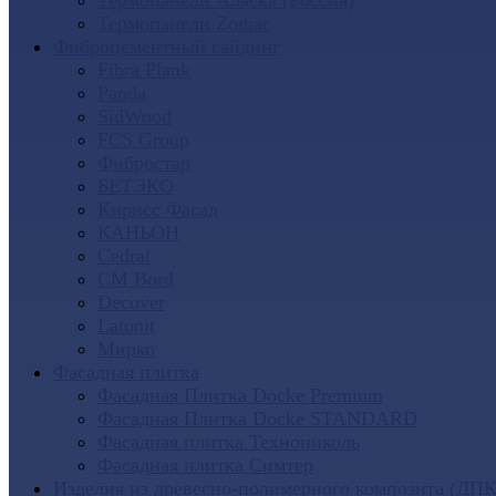
Термопанели Аляска (Россия)
Термопанели Zodiac
Фиброцементный сайдинг
Fibra Plank
Panda
SidWood
FCS Group
Фибростар
БЕТЭКО
Кирисс Фасад
КАНЬОН
Cedral
CM Bord
Decover
Latonit
Мирко
Фасадная плитка
Фасадная Плитка Docke Premium
Фасадная Плитка Docke STANDARD
Фасадная плитка Технониколь
Фасадная плитка Симтер
Изделия из древесно-полимерного композита (ДПК