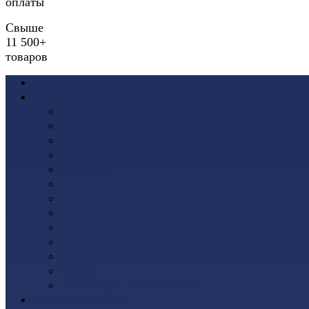
оплаты
Свыше
11 500+
товаров
Акции
Виниловый сайдинг
Docke (Дёке)
Альта-Профиль
Grand Line
Ю-Пласт
Доломит
Tecos
Vinyl-On
FineBer
ТЕХНОНИКОЛЬ
VOX
Дачный
Mitten
Аксессуары для сайдинга
Фасадные панели