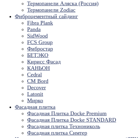
Термопанели Аляска (Россия)
Термопанели Zodiac
Фиброцементный сайдинг
Fibra Plank
Panda
SidWood
FCS Group
Фибростар
БЕТЭКО
Кирисс Фасад
КАНЬОН
Cedral
CM Bord
Decover
Latonit
Мирко
Фасадная плитка
Фасадная Плитка Docke Premium
Фасадная Плитка Docke STANDARD
Фасадная плитка Технониколь
Фасадная плитка Симтер