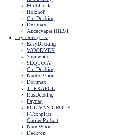
MultiDeck
Holzhof
Cm Decking
Dortmax
Аксесуары HILST
Ступени ДПК
EasyDecking
WOODVEX
Savewood
SEQUOIA
Cm Decking
NauticPrime
Dortmax
TERRAPOL
RusDecking
Faynag
POLIVAN GROUP
I-Techplast
GardenParkett
NanoWood
Deckron