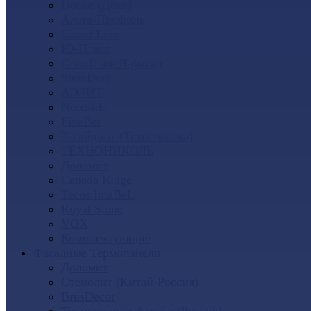
Docke (Дёке)
Альта-Профиль
Grand Line
Ю-Пласт
GrandLine Я-фасад
SteinDorf
АЭЛИТ
Nordside
FineBer
Т-сайдинг (Техоснастка)
ТЕХНОНИКОЛЬ
Доломит
Canada Ridge
Tecos ImaBeL
Royal Stone
VOX
Комплектующие
Фасадные Термопанели
Доломит
Стенолит (Китай-Россия)
BrusDecor