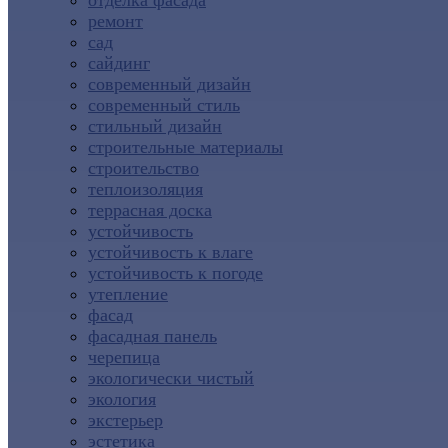
отделка фасада
ремонт
сад
сайдинг
современный дизайн
современный стиль
стильный дизайн
строительные материалы
строительство
теплоизоляция
террасная доска
устойчивость
устойчивость к влаге
устойчивость к погоде
утепление
фасад
фасадная панель
черепица
экологически чистый
экология
экстерьер
эстетика