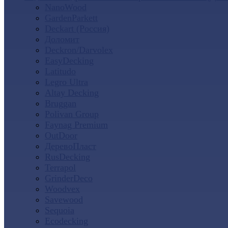
NanoWood
GardenParkett
Deckart (Россия)
Доломит
Deckron/Darvolex
EasyDecking
Latitudo
Legro Ultra
Altay Decking
Bruggan
Polivan Group
Faynag Premium
OutDoor
ДеревоПласт
RusDecking
Terrapol
GrinderDeco
Woodvex
Savewood
Sequoia
Ecodecking