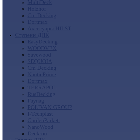
MultiDeck
Holzhof
Cm Decking
Dortmax
Аксесуары HILST
Ступени ДПК
EasyDecking
WOODVEX
Savewood
SEQUOIA
Cm Decking
NauticPrime
Dortmax
TERRAPOL
RusDecking
Faynag
POLIVAN GROUP
I-Techplast
GardenParkett
NanoWood
Deckron