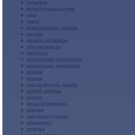
водосток
водосточная система
дача
декор
декоративные панели
дизайн
дизайн интерьера
долговечность
интерьер
кровельные аксессуары
кровельные материалы
кровля
крыша
ландшафтный дизайн
легкий монтаж
металл
металлочерепица
монтаж
наружная отделка
облицовка
отделка