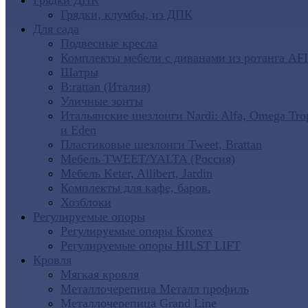
Грядки ДПК
Грядки, клумбы, из ДПК
Для сада
Подвесные кресла
Комплекты мебели с диванами из ротанга AF
Шатры
B:rattan (Италия)
Уличные зонты
Итальянские шезлонги Nardi: Alfa, Omega Tro
и Eden
Пластиковые шезлонги Tweet, Brattan
Мебель TWEET/YALTA (Россия)
Мебель Keter, Allibert, Jardin
Комплекты для кафе, баров.
Хозблоки
Регулируемые опоры
Регулируемые опоры Kronex
Регулируемые опоры HILST LIFT
Кровля
Мягкая кровля
Металлочерепица Металл профиль
Металлочерепица Grand Line