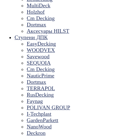
MultiDeck
Holzhof
Cm Decking
Dortmax
Аксесуары HILST
Ступени ДПК
EasyDecking
WOODVEX
Savewood
SEQUOIA
Cm Decking
NauticPrime
Dortmax
TERRAPOL
RusDecking
Faynag
POLIVAN GROUP
I-Techplast
GardenParkett
NanoWood
Deckron