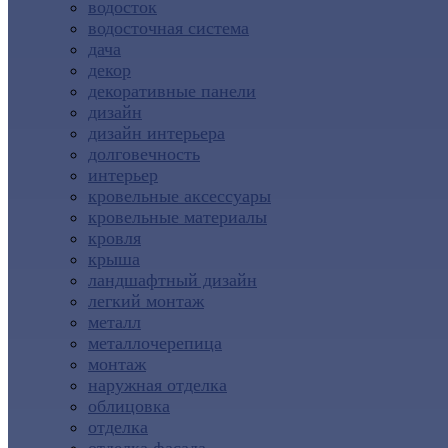
водосток
водосточная система
дача
декор
декоративные панели
дизайн
дизайн интерьера
долговечность
интерьер
кровельные аксессуары
кровельные материалы
кровля
крыша
ландшафтный дизайн
легкий монтаж
металл
металлочерепица
монтаж
наружная отделка
облицовка
отделка