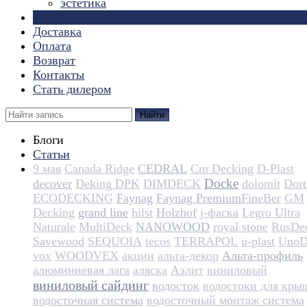
эстетика
Страницы
Доставка
Оплата
Возврат
Контакты
Стать дилером
Найти
Блоги
Статьи
9 мая
Canada Ridge
CEDRAL
Cm Decking
D-Plast
Docke
decover
Deking DPK
DIMDECK
dolomit
Dortm
ECODECKING
Faynag
Faynag Premium​​​​​​​​​​
FineBer
GM
Decking
grand line
hilst
Holzhof
j-фаска
Legro Ultra
Naturale
MultiDeck
NANOWOOD
royal stone
RusDe
Savewood
SEQUOIA
tecos
TERRAPOL
u-plast
UnoD
vox
WOODVEX
акции
альта-декор
Альта-профиль
алюминиевая лага
аляска
Аэлит
виниловый
виниловый сайдинг
водосток
водостоки для кры
водосточная система
водосточный монтаж система