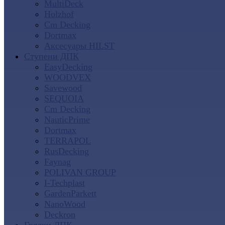
MultiDeck
Holzhof
Cm Decking
Dortmax
Аксесуары HILST
Ступени ДПК
EasyDecking
WOODVEX
Savewood
SEQUOIA
Cm Decking
NauticPrime
Dortmax
TERRAPOL
RusDecking
Faynag
POLIVAN GROUP
I-Techplast
GardenParkett
NanoWood
Deckron