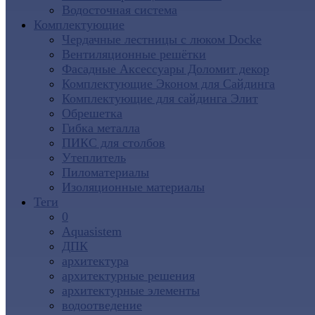
Водосточная система
Комплектующие
Чердачные лестницы с люком Docke
Вентиляционные решётки
Фасадные Аксессуары Доломит декор
Комплектующие Эконом для Сайдинга
Комплектующие для cайдинга Элит
Обрешетка
Гибка металла
ПИКС для столбов
Утеплитель
Пиломатериалы
Изоляционные материалы
Теги
0
Aquasistem
ДПК
архитектура
архитектурные решения
архитектурные элементы
водоотведение