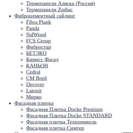
Термопанели Аляска (Россия)
Термопанели Zodiac
Фиброцементный сайдинг
Fibra Plank
Panda
SidWood
FCS Group
Фибростар
БЕТЭКО
Кирисс Фасад
КАНЬОН
Cedral
CM Bord
Decover
Latonit
Мирко
Фасадная плитка
Фасадная Плитка Docke Premium
Фасадная Плитка Docke STANDARD
Фасадная плитка Технониколь
Фасадная плитка Симтер