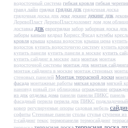
водосточный система
гибкая кровля
гибкая черепи
грядки дпк
гранд лайн
грядки
грядочная доска
декинг дпк
грядочная доска дпк
деке
декинг
деков
ДеревоПласт
ДеревоПласт​
доломит
дом
дом облиц
дпк
доставка
еврогрядки
забор
заборная доска дпк
заборы
каньон
кедрал
Кирисс Фасад
клумбы
кресл
кровля
крыша
крыша водосток
крыша цена
купить
водосток
купить водосточную систему
купить кро
купить панели
купить панели в москве
купить сай
купить сайдинг в москве
лага
монтаж
монтаж
водосточной системы
монтаж дпк
монтаж сайдинг
монтаж сайдинга в москве
монтаж стеновых
монт
Монтаж террасной доски
стеновых панелей
монт
фасада
монтажные работы
мягкая кровля
мягкий к
нановуд
новый год
облицовка
ограждение
огражде
из дпк
отделка дома
панели
панели ПИКС
панель
фасадный
перила
перила дпк
ПИКС
подкладочный
сайди
ковер
регулируемые опоры
садовая мебель
софиты
Стеновые панели
столы
стулья
ступени из
т-сайдинг
текос
термопанели
термосайдинг
террас
террасная доска дп
террасная доска
терраска