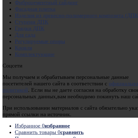
Фиброцементный сайдинг
Фасадная плитка
Изделия из древесно-полимерного композита (ДПК
Ступени ДПК
Грядки ДПК
Для сада
Регулируемые опоры
Кровля
Комплектующие
Соцсети
Мы получаем и обрабатываем персональные данные
посетителей нашего сайта в соответствии с
официальн
политикой
. Если вы не даете согласия на обработку сво
персональных данных,вам необходимо покинуть наш са
При использовании материалов с сайта обязательно ука
прямой ссылки на источник.
Избранное
0
избранное
Сравнить товары
0
сравнить