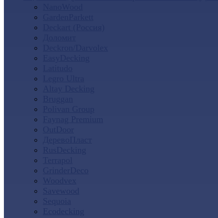
NanoWood
GardenParkett
Deckart (Россия)
Доломит
Deckron/Darvolex
EasyDecking
Latitudo
Legro Ultra
Altay Decking
Bruggan
Polivan Group
Faynag Premium
OutDoor
ДеревоПласт
RusDecking
Terrapol
GrinderDeco
Woodvex
Savewood
Sequoia
Ecodecking