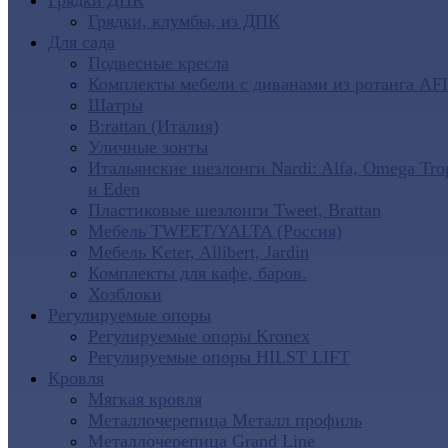
Грядки ДПК
Грядки, клумбы, из ДПК
Для сада
Подвесные кресла
Комплекты мебели с диванами из ротанга AF
Шатры
B:rattan (Италия)
Уличные зонты
Итальянские шезлонги Nardi: Alfa, Omega Tro
и Eden
Пластиковые шезлонги Tweet, Brattan
Мебель TWEET/YALTA (Россия)
Мебель Keter, Allibert, Jardin
Комплекты для кафе, баров.
Хозблоки
Регулируемые опоры
Регулируемые опоры Kronex
Регулируемые опоры HILST LIFT
Кровля
Мягкая кровля
Металлочерепица Металл профиль
Металлочерепица Grand Line