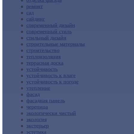
отделка фасада
ремонт
сад
сайдинг
современный дизайн
современный стиль
стильный дизайн
строительные материалы
строительство
теплоизоляция
террасная доска
устойчивость
устойчивость к влаге
устойчивость к погоде
утепление
фасад
фасадная панель
черепица
экологически чистый
экология
экстерьер
эстетика