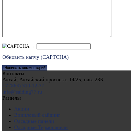
→
Обновить капчу (CAPTCHA)
Контакты
Аксай, Аксайский проспект, 14/25, пав. 23Б
+7 (863) 310-12-77
info@saiding77.ru
Разделы
Акции
Виниловый сайдинг
Фасадные панели
Фасадные Термопанели