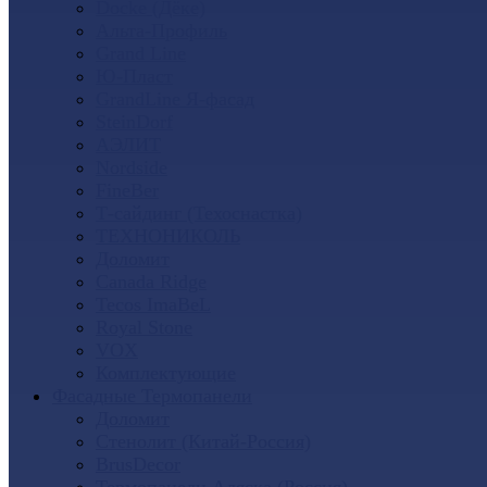
Docke (Дёке)
Альта-Профиль
Grand Line
Ю-Пласт
GrandLine Я-фасад
SteinDorf
АЭЛИТ
Nordside
FineBer
Т-сайдинг (Техоснастка)
ТЕХНОНИКОЛЬ
Доломит
Canada Ridge
Tecos ImaBeL
Royal Stone
VOX
Комплектующие
Фасадные Термопанели
Доломит
Стенолит (Китай-Россия)
BrusDecor