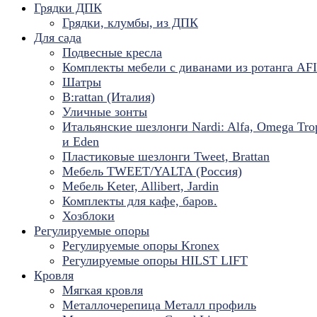
Грядки ДПК
Грядки, клумбы, из ДПК
Для сада
Подвесные кресла
Комплекты мебели с диванами из ротанга AF
Шатры
B:rattan (Италия)
Уличные зонты
Итальянские шезлонги Nardi: Alfa, Omega Tro
и Eden
Пластиковые шезлонги Tweet, Brattan
Мебель TWEET/YALTA (Россия)
Мебель Keter, Allibert, Jardin
Комплекты для кафе, баров.
Хозблоки
Регулируемые опоры
Регулируемые опоры Kronex
Регулируемые опоры HILST LIFT
Кровля
Мягкая кровля
Металлочерепица Металл профиль