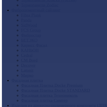
Термопанели Аляска (Россия)
Термопанели Zodiac
Фиброцементный сайдинг
Fibra Plank
Panda
SidWood
FCS Group
Фибростар
БЕТЭКО
Кирисс Фасад
КАНЬОН
Cedral
CM Bord
Decover
Latonit
Мирко
Фасадная плитка
Фасадная Плитка Docke Premium
Фасадная Плитка Docke STANDARD
Фасадная плитка Технониколь
Фасадная плитка Симтер
Изделия из древесно-полимерного композита (ДПК