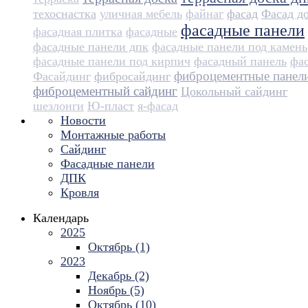
техоснастка
уличная мебель
файнаг
фасад
Фасад д
фасадные панели
фасадная плитка
фасадные
фасадные панели дпк
фасадные панели под камень
фасадные панели под кирпич
фасадный панель
фа
фиброцементные панел
Фасайдинг
фибросайдинг
фиброцементный сайдинг
Цокольный сайдинг
шезлонги
Ю-пласт
я-фасад
Новости
Монтажные работы
Сайдинг
Фасадные панели
ДПК
Кровля
Календарь
2025
Октябрь (1)
2023
Декабрь (2)
Ноябрь (5)
Октябрь (10)