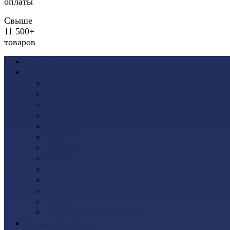
оплаты
Свыше
11 500+
товаров
Акции
Виниловый сайдинг
Docke (Дёке)
Альта-Профиль
Grand Line
Ю-Пласт
Доломит
Tecos
Vinyl-On
FineBer
ТЕХНОНИКОЛЬ
VOX
Дачный
Mitten
Аксессуары для сайдинга
Фасадные панели