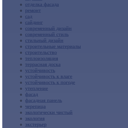
отделка фасада
ремонт
сад
сайдинг
современный дизайн
современный стиль
стильный дизайн
строительные материалы
строительство
теплоизоляция
террасная доска
устойчивость
устойчивость к влаге
устойчивость к погоде
утепление
фасад
фасадная панель
черепица
экологически чистый
экология
экстерьер