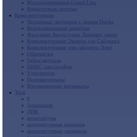
Металлочерепица Grand Line
Водосточная система
Комплектующие
Чердачные лестницы с люком Docke
Вентиляционные решётки
Фасадные Аксессуары Доломит декор
Комплектующие Эконом для Сайдинга
Комплектующие для cайдинга Элит
Обрешетка
Гибка металла
ПИКС для столбов
Утеплитель
Пиломатериалы
Изоляционные материалы
Теги
0
Aquasistem
ДПК
архитектура
архитектурные решения
архитектурные элементы