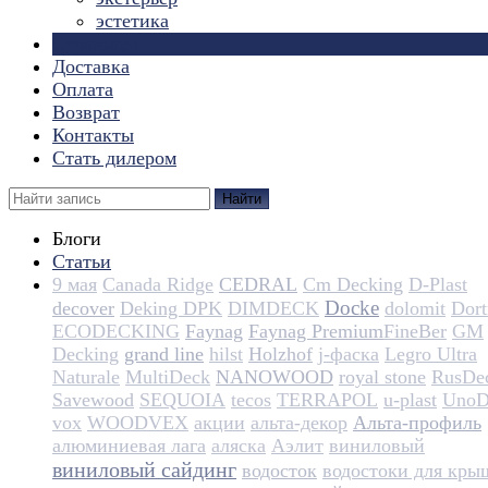
эстетика
Страницы
Доставка
Оплата
Возврат
Контакты
Стать дилером
Найти
Блоги
Статьи
9 мая
Canada Ridge
CEDRAL
Cm Decking
D-Plast
Docke
decover
Deking DPK
DIMDECK
dolomit
Dortm
ECODECKING
Faynag
Faynag Premium​​​​​​​​​​
FineBer
GM
Decking
grand line
hilst
Holzhof
j-фаска
Legro Ultra
Naturale
MultiDeck
NANOWOOD
royal stone
RusDe
Savewood
SEQUOIA
tecos
TERRAPOL
u-plast
UnoD
vox
WOODVEX
акции
альта-декор
Альта-профиль
алюминиевая лага
аляска
Аэлит
виниловый
виниловый сайдинг
водосток
водостоки для кры