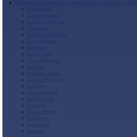
Изделия из древесно-полимерного композита (ДПК
NanoWood
GardenParkett
Deckart (Россия)
Доломит
Deckron/Darvolex
EasyDecking
Latitudo
Legro Ultra
Altay Decking
Bruggan
Polivan Group
Faynag Premium
OutDoor
ДеревоПласт
RusDecking
Terrapol
GrinderDeco
Woodvex
Savewood
Sequoia