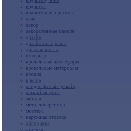
водоотведение
водосток
водосточная система
дача
декор
декоративные панели
дизайн
дизайн интерьера
долговечность
интерьер
кровельные аксессуары
кровельные материалы
кровля
крыша
ландшафтный дизайн
легкий монтаж
металл
металлочерепица
монтаж
наружная отделка
облицовка
отделка