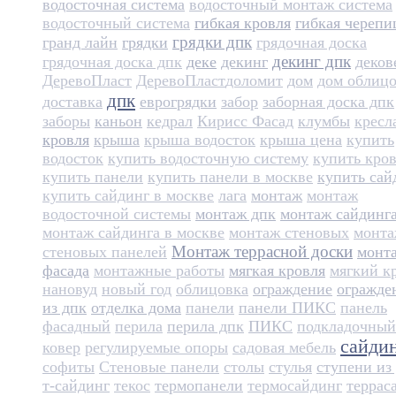
водосточная система
водосточный монтаж система
водосточный система
гибкая кровля
гибкая черепи
грядки дпк
гранд лайн
грядки
грядочная доска
декинг дпк
грядочная доска дпк
деке
декинг
деков
ДеревоПласт
ДеревоПласт​
доломит
дом
дом облиц
дпк
доставка
еврогрядки
забор
заборная доска дпк
заборы
каньон
кедрал
Кирисс Фасад
клумбы
кресл
кровля
крыша
крыша водосток
крыша цена
купить
водосток
купить водосточную систему
купить кро
купить панели
купить панели в москве
купить сай
купить сайдинг в москве
лага
монтаж
монтаж
водосточной системы
монтаж дпк
монтаж сайдинг
монтаж сайдинга в москве
монтаж стеновых
монт
Монтаж террасной доски
стеновых панелей
монт
фасада
монтажные работы
мягкая кровля
мягкий к
нановуд
новый год
облицовка
ограждение
огражде
из дпк
отделка дома
панели
панели ПИКС
панель
фасадный
перила
перила дпк
ПИКС
подкладочный
сайди
ковер
регулируемые опоры
садовая мебель
софиты
Стеновые панели
столы
стулья
ступени из
т-сайдинг
текос
термопанели
термосайдинг
террас