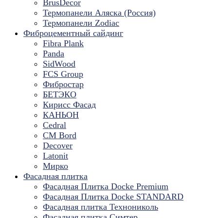
BrusDecor
Термопанели Аляска (Россия)
Термопанели Zodiac
Фиброцементный сайдинг
Fibra Plank
Panda
SidWood
FCS Group
Фибростар
БЕТЭКО
Кирисс Фасад
КАНЬОН
Cedral
CM Bord
Decover
Latonit
Мирко
Фасадная плитка
Фасадная Плитка Docke Premium
Фасадная Плитка Docke STANDARD
Фасадная плитка Технониколь
Фасадная плитка Симтер