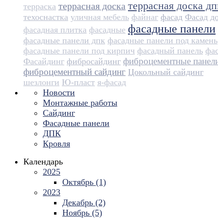
террасная доска дп
террасная доска
терраска
техоснастка
уличная мебель
файнаг
фасад
Фасад д
фасадные панели
фасадная плитка
фасадные
фасадные панели дпк
фасадные панели под камень
фасадные панели под кирпич
фасадный панель
фа
фиброцементные панел
Фасайдинг
фибросайдинг
фиброцементный сайдинг
Цокольный сайдинг
шезлонги
Ю-пласт
я-фасад
Новости
Монтажные работы
Сайдинг
Фасадные панели
ДПК
Кровля
Календарь
2025
Октябрь (1)
2023
Декабрь (2)
Ноябрь (5)