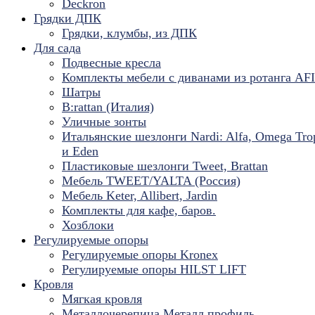
Deckron
Грядки ДПК
Грядки, клумбы, из ДПК
Для сада
Подвесные кресла
Комплекты мебели с диванами из ротанга AF
Шатры
B:rattan (Италия)
Уличные зонты
Итальянские шезлонги Nardi: Alfa, Omega Tro
и Eden
Пластиковые шезлонги Tweet, Brattan
Мебель TWEET/YALTA (Россия)
Мебель Keter, Allibert, Jardin
Комплекты для кафе, баров.
Хозблоки
Регулируемые опоры
Регулируемые опоры Kronex
Регулируемые опоры HILST LIFT
Кровля
Мягкая кровля
Металлочерепица Металл профиль