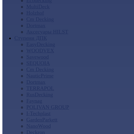
Ecodecking
MultiDeck
Holzhof
Cm Decking
Dortmax
Аксесуары HILST
Ступени ДПК
EasyDecking
WOODVEX
Savewood
SEQUOIA
Cm Decking
NauticPrime
Dortmax
TERRAPOL
RusDecking
Faynag
POLIVAN GROUP
I-Techplast
GardenParkett
NanoWood
Deckron