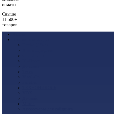
оплаты
Свыше
11 500+
товаров
Акции
Виниловый сайдинг
Docke (Дёке)
Альта-Профиль
Grand Line
Ю-Пласт
Доломит
Tecos
Vinyl-On
FineBer
ТЕХНОНИКОЛЬ
VOX
Дачный
Mitten
Аксессуары для сайдинга