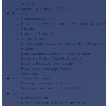
Грядки ДПК
Грядки, клумбы, из ДПК
Для сада
Подвесные кресла
Комплекты мебели с диванами из ротанга AF
Шатры
B:rattan (Италия)
Уличные зонты
Итальянские шезлонги Nardi: Alfa, Omega Tro
и Eden
Пластиковые шезлонги Tweet, Brattan
Мебель TWEET/YALTA (Россия)
Мебель Keter, Allibert, Jardin
Комплекты для кафе, баров.
Хозблоки
Регулируемые опоры
Регулируемые опоры Kronex
Регулируемые опоры HILST LIFT
Кровля
Мягкая кровля
Металлочерепица Металл профиль