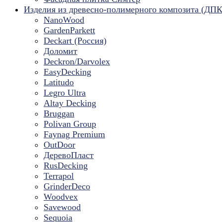
Изделия из древесно-полимерного композита (ДПК
NanoWood
GardenParkett
Deckart (Россия)
Доломит
Deckron/Darvolex
EasyDecking
Latitudo
Legro Ultra
Altay Decking
Bruggan
Polivan Group
Faynag Premium
OutDoor
ДеревоПласт
RusDecking
Terrapol
GrinderDeco
Woodvex
Savewood
Sequoia