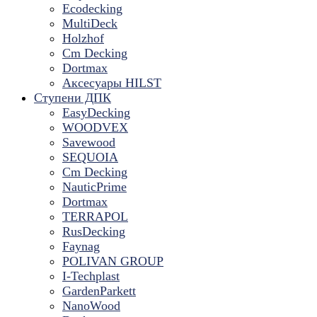
Ecodecking
MultiDeck
Holzhof
Cm Decking
Dortmax
Аксесуары HILST
Ступени ДПК
EasyDecking
WOODVEX
Savewood
SEQUOIA
Cm Decking
NauticPrime
Dortmax
TERRAPOL
RusDecking
Faynag
POLIVAN GROUP
I-Techplast
GardenParkett
NanoWood