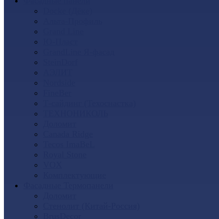
Фасадные панели
Docke (Дёке)
Альта-Профиль
Grand Line
Ю-Пласт
GrandLine Я-фасад
SteinDorf
АЭЛИТ
Nordside
FineBer
Т-сайдинг (Техоснастка)
ТЕХНОНИКОЛЬ
Доломит
Canada Ridge
Tecos ImaBeL
Royal Stone
VOX
Комплектующие
Фасадные Термопанели
Доломит
Стенолит (Китай-Россия)
BrusDecor