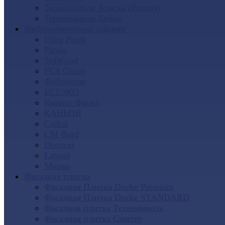
Термопанели Аляска (Россия)
Термопанели Zodiac
Фиброцементный сайдинг
Fibra Plank
Panda
SidWood
FCS Group
Фибростар
БЕТЭКО
Кирисс Фасад
КАНЬОН
Cedral
CM Bord
Decover
Latonit
Мирко
Фасадная плитка
Фасадная Плитка Docke Premium
Фасадная Плитка Docke STANDARD
Фасадная плитка Технониколь
Фасадная плитка Симтер