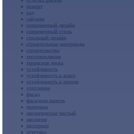
отделка фасада
ремонт
сад
сайдинг
современный дизайн
современный стиль
стильный дизайн
строительные материалы
строительство
теплоизоляция
террасная доска
устойчивость
устойчивость к влаге
устойчивость к погоде
утепление
фасад
фасадная панель
черепица
экологически чистый
экология
экстерьер
эстетика