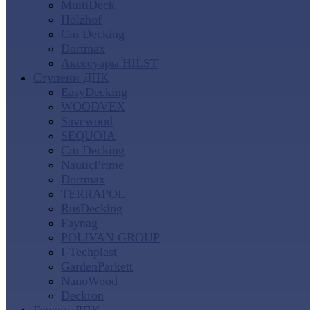
MultiDeck
Holzhof
Cm Decking
Dortmax
Аксесуары HILST
Ступени ДПК
EasyDecking
WOODVEX
Savewood
SEQUOIA
Cm Decking
NauticPrime
Dortmax
TERRAPOL
RusDecking
Faynag
POLIVAN GROUP
I-Techplast
GardenParkett
NanoWood
Deckron