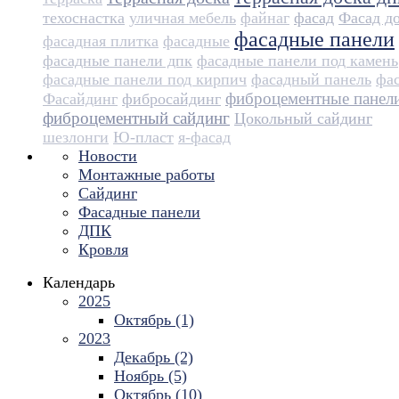
техоснастка
уличная мебель
файнаг
фасад
Фасад д
фасадные панели
фасадная плитка
фасадные
фасадные панели дпк
фасадные панели под камень
фасадные панели под кирпич
фасадный панель
фа
фиброцементные панел
Фасайдинг
фибросайдинг
фиброцементный сайдинг
Цокольный сайдинг
шезлонги
Ю-пласт
я-фасад
Новости
Монтажные работы
Сайдинг
Фасадные панели
ДПК
Кровля
Календарь
2025
Октябрь (1)
2023
Декабрь (2)
Ноябрь (5)
Октябрь (10)