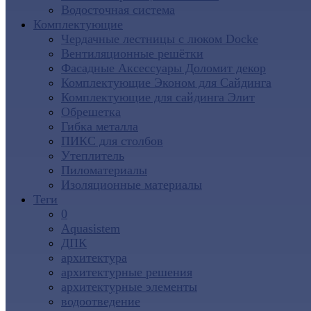
Водосточная система
Комплектующие
Чердачные лестницы с люком Docke
Вентиляционные решётки
Фасадные Аксессуары Доломит декор
Комплектующие Эконом для Сайдинга
Комплектующие для cайдинга Элит
Обрешетка
Гибка металла
ПИКС для столбов
Утеплитель
Пиломатериалы
Изоляционные материалы
Теги
0
Aquasistem
ДПК
архитектура
архитектурные решения
архитектурные элементы
водоотведение