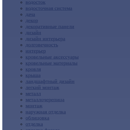
водосток
водосточная система
дача
декор
декоративные панели
дизайн
дизайн интерьера
долговечность
интерьер
кровельные аксессуары
кровельные материалы
кровля
крыша
ландшафтный дизайн
легкий монтаж
металл
металлочерепица
монтаж
наружная отделка
облицовка
отделка