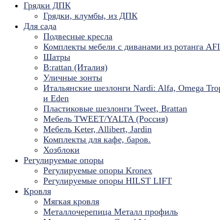
Грядки ДПК
Грядки, клумбы, из ДПК
Для сада
Подвесные кресла
Комплекты мебели с диванами из ротанга AF
Шатры
B:rattan (Италия)
Уличные зонты
Итальянские шезлонги Nardi: Alfa, Omega Tro
и Eden
Пластиковые шезлонги Tweet, Brattan
Мебель TWEET/YALTA (Россия)
Мебель Keter, Allibert, Jardin
Комплекты для кафе, баров.
Хозблоки
Регулируемые опоры
Регулируемые опоры Kronex
Регулируемые опоры HILST LIFT
Кровля
Мягкая кровля
Металлочерепица Металл профиль