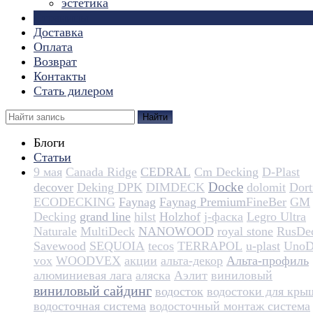
эстетика
Страницы
Доставка
Оплата
Возврат
Контакты
Стать дилером
Найти
Блоги
Статьи
9 мая
Canada Ridge
CEDRAL
Cm Decking
D-Plast
Docke
decover
Deking DPK
DIMDECK
dolomit
Dortm
ECODECKING
Faynag
Faynag Premium​​​​​​​​​​
FineBer
GM
Decking
grand line
hilst
Holzhof
j-фаска
Legro Ultra
Naturale
MultiDeck
NANOWOOD
royal stone
RusDe
Savewood
SEQUOIA
tecos
TERRAPOL
u-plast
UnoD
vox
WOODVEX
акции
альта-декор
Альта-профиль
алюминиевая лага
аляска
Аэлит
виниловый
виниловый сайдинг
водосток
водостоки для кры
водосточная система
водосточный монтаж система