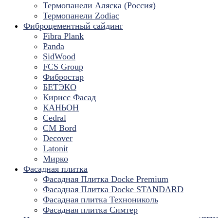
Термопанели Аляска (Россия)
Термопанели Zodiac
Фиброцементный сайдинг
Fibra Plank
Panda
SidWood
FCS Group
Фибростар
БЕТЭКО
Кирисс Фасад
КАНЬОН
Cedral
CM Bord
Decover
Latonit
Мирко
Фасадная плитка
Фасадная Плитка Docke Premium
Фасадная Плитка Docke STANDARD
Фасадная плитка Технониколь
Фасадная плитка Симтер