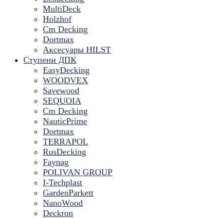
MultiDeck
Holzhof
Cm Decking
Dortmax
Аксесуары HILST
Ступени ДПК
EasyDecking
WOODVEX
Savewood
SEQUOIA
Cm Decking
NauticPrime
Dortmax
TERRAPOL
RusDecking
Faynag
POLIVAN GROUP
I-Techplast
GardenParkett
NanoWood
Deckron