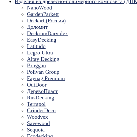
Изделия из древесно-полимерного композита (ДПК
NanoWood
GardenParkett
Deckart (Россия)
Доломит
Deckron/Darvolex
EasyDecking
Latitudo
Legro Ultra
Altay Decking
Bruggan
Polivan Group
Faynag Premium
OutDoor
ДеревоПласт
RusDecking
Terrapol
GrinderDeco
Woodvex
Savewood
Sequoia
Ecodecking