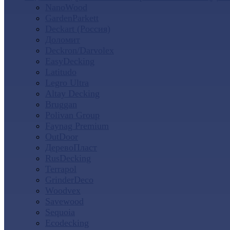
NanoWood
GardenParkett
Deckart (Россия)
Доломит
Deckron/Darvolex
EasyDecking
Latitudo
Legro Ultra
Altay Decking
Bruggan
Polivan Group
Faynag Premium
OutDoor
ДеревоПласт
RusDecking
Terrapol
GrinderDeco
Woodvex
Savewood
Sequoia
Ecodecking