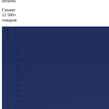
оплаты
Свыше
11 500+
товаров
Акции
Виниловый сайдинг
Docke (Дёке)
Альта-Профиль
Grand Line
Ю-Пласт
Доломит
Tecos
Vinyl-On
FineBer
ТЕХНОНИКОЛЬ
VOX
Дачный
Mitten
Аксессуары для сайдинга
Фасадные панели