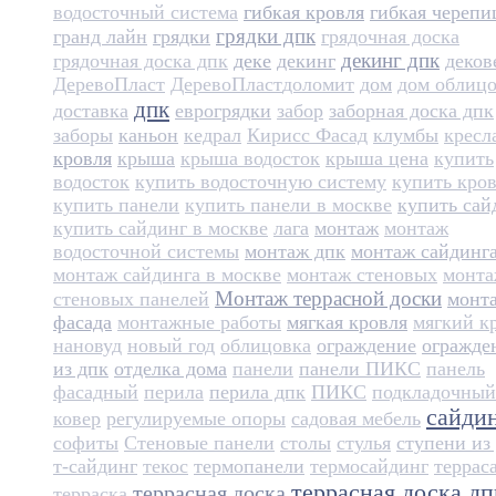
водосточный система
гибкая кровля
гибкая черепи
грядки дпк
гранд лайн
грядки
грядочная доска
декинг дпк
грядочная доска дпк
деке
декинг
деков
ДеревоПласт
ДеревоПласт​
доломит
дом
дом облиц
дпк
доставка
еврогрядки
забор
заборная доска дпк
заборы
каньон
кедрал
Кирисс Фасад
клумбы
кресл
кровля
крыша
крыша водосток
крыша цена
купить
водосток
купить водосточную систему
купить кро
купить панели
купить панели в москве
купить сай
купить сайдинг в москве
лага
монтаж
монтаж
водосточной системы
монтаж дпк
монтаж сайдинг
монтаж сайдинга в москве
монтаж стеновых
монт
Монтаж террасной доски
стеновых панелей
монт
фасада
монтажные работы
мягкая кровля
мягкий к
нановуд
новый год
облицовка
ограждение
огражде
из дпк
отделка дома
панели
панели ПИКС
панель
фасадный
перила
перила дпк
ПИКС
подкладочный
сайди
ковер
регулируемые опоры
садовая мебель
софиты
Стеновые панели
столы
стулья
ступени из
т-сайдинг
текос
термопанели
термосайдинг
террас
террасная доска дп
террасная доска
терраска