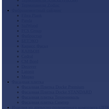
Термопанели Аляска (Россия)
Термопанели Zodiac
Фиброцементный сайдинг
Fibra Plank
Panda
SidWood
FCS Group
Фибростар
БЕТЭКО
Кирисс Фасад
КАНЬОН
Cedral
CM Bord
Decover
Latonit
Мирко
Фасадная плитка
Фасадная Плитка Docke Premium
Фасадная Плитка Docke STANDARD
Фасадная плитка Технониколь
Фасадная плитка Симтер
Изделия из древесно-полимерного композита (ДПК