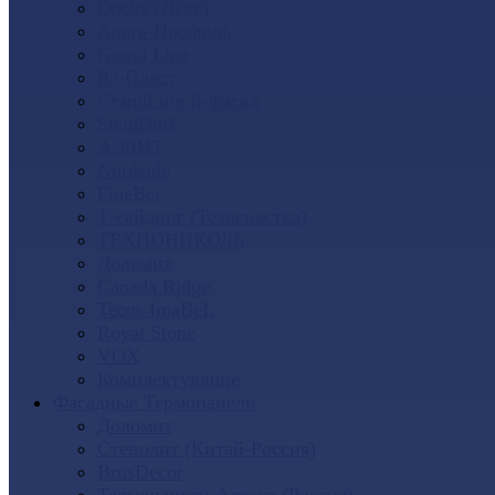
Docke (Дёке)
Альта-Профиль
Grand Line
Ю-Пласт
GrandLine Я-фасад
SteinDorf
АЭЛИТ
Nordside
FineBer
Т-сайдинг (Техоснастка)
ТЕХНОНИКОЛЬ
Доломит
Canada Ridge
Tecos ImaBeL
Royal Stone
VOX
Комплектующие
Фасадные Термопанели
Доломит
Стенолит (Китай-Россия)
BrusDecor