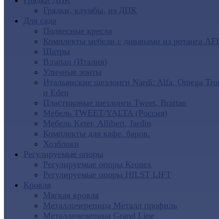
Грядки ДПК
Грядки, клумбы, из ДПК
Для сада
Подвесные кресла
Комплекты мебели с диванами из ротанга AF
Шатры
B:rattan (Италия)
Уличные зонты
Итальянские шезлонги Nardi: Alfa, Omega Tro
и Eden
Пластиковые шезлонги Tweet, Brattan
Мебель TWEET/YALTA (Россия)
Мебель Keter, Allibert, Jardin
Комплекты для кафе, баров.
Хозблоки
Регулируемые опоры
Регулируемые опоры Kronex
Регулируемые опоры HILST LIFT
Кровля
Мягкая кровля
Металлочерепица Металл профиль
Металлочерепица Grand Line