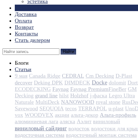
эстетика
Страницы
Доставка
Оплата
Возврат
Контакты
Стать дилером
Найти
Блоги
Статьи
9 мая
Canada Ridge
CEDRAL
Cm Decking
D-Plast
Docke
decover
Deking DPK
DIMDECK
dolomit
Dortm
ECODECKING
Faynag
Faynag Premium​​​​​​​​​​
FineBer
GM
Decking
grand line
hilst
Holzhof
j-фаска
Legro Ultra
Naturale
MultiDeck
NANOWOOD
royal stone
RusDe
Savewood
SEQUOIA
tecos
TERRAPOL
u-plast
UnoD
vox
WOODVEX
акции
альта-декор
Альта-профиль
алюминиевая лага
аляска
Аэлит
виниловый
виниловый сайдинг
водосток
водостоки для кры
водосточная система
водосточный монтаж система