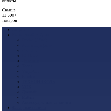
оплаты
Свыше
11 500+
товаров
Акции
Виниловый сайдинг
Docke (Дёке)
Альта-Профиль
Grand Line
Ю-Пласт
Доломит
Tecos
Vinyl-On
FineBer
ТЕХНОНИКОЛЬ
VOX
Дачный
Mitten
Аксессуары для сайдинга
Фасадные панели