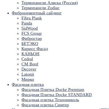
Термопанели Аляска (Россия)
Термопанели Zodiac
Фиброцементный сайдинг
Fibra Plank
Panda
SidWood
FCS Group
Фибростар
БЕТЭКО
Кирисс Фасад
КАНЬОН
Cedral
CM Bord
Decover
Latonit
Мирко
Фасадная плитка
Фасадная Плитка Docke Premium
Фасадная Плитка Docke STANDARD
Фасадная плитка Технониколь
Фасадная плитка Симтер