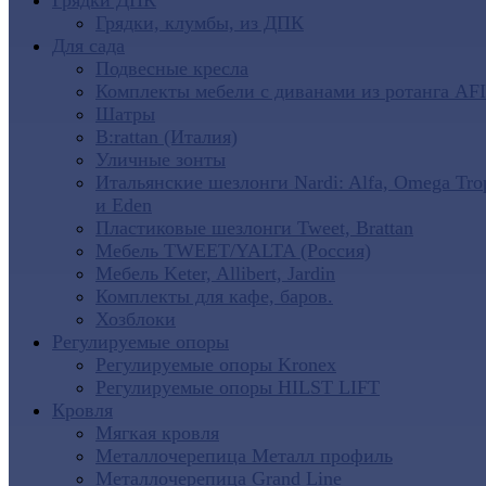
Грядки ДПК
Грядки, клумбы, из ДПК
Для сада
Подвесные кресла
Комплекты мебели с диванами из ротанга AF
Шатры
B:rattan (Италия)
Уличные зонты
Итальянские шезлонги Nardi: Alfa, Omega Tro
и Eden
Пластиковые шезлонги Tweet, Brattan
Мебель TWEET/YALTA (Россия)
Мебель Keter, Allibert, Jardin
Комплекты для кафе, баров.
Хозблоки
Регулируемые опоры
Регулируемые опоры Kronex
Регулируемые опоры HILST LIFT
Кровля
Мягкая кровля
Металлочерепица Металл профиль
Металлочерепица Grand Line