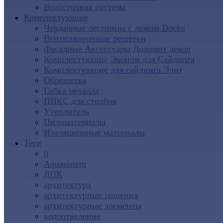
Водосточная система
Комплектующие
Чердачные лестницы с люком Docke
Вентиляционные решётки
Фасадные Аксессуары Доломит декор
Комплектующие Эконом для Сайдинга
Комплектующие для cайдинга Элит
Обрешетка
Гибка металла
ПИКС для столбов
Утеплитель
Пиломатериалы
Изоляционные материалы
Теги
0
Aquasistem
ДПК
архитектура
архитектурные решения
архитектурные элементы
водоотведение