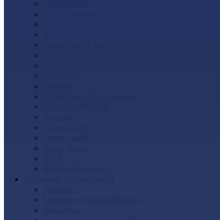
Docke (Дёке)
Альта-Профиль
Grand Line
Ю-Пласт
GrandLine Я-фасад
SteinDorf
АЭЛИТ
Nordside
FineBer
Т-сайдинг (Техоснастка)
ТЕХНОНИКОЛЬ
Доломит
Canada Ridge
Tecos ImaBeL
Royal Stone
VOX
Комплектующие
Фасадные Термопанели
Доломит
Стенолит (Китай-Россия)
BrusDecor