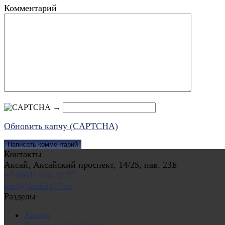
Комментарий
→
Обновить капчу (CAPTCHA)
Контакты
Аксай, Аксайский проспект, 14/25, пав. 23Б
+7 (863) 310-12-77
info@saiding77.ru
Разделы
Акции