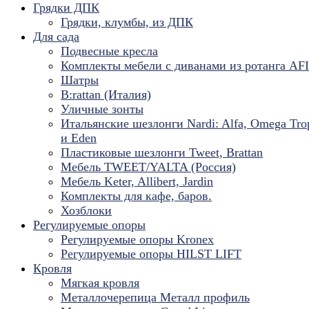
Грядки ДПК
Грядки, клумбы, из ДПК
Для сада
Подвесные кресла
Комплекты мебели с диванами из ротанга AF
Шатры
B:rattan (Италия)
Уличные зонты
Итальянские шезлонги Nardi: Alfa, Omega Tro
и Eden
Пластиковые шезлонги Tweet, Brattan
Мебель TWEET/YALTA (Россия)
Мебель Keter, Allibert, Jardin
Комплекты для кафе, баров.
Хозблоки
Регулируемые опоры
Регулируемые опоры Kronex
Регулируемые опоры HILST LIFT
Кровля
Мягкая кровля
Металлочерепица Металл профиль