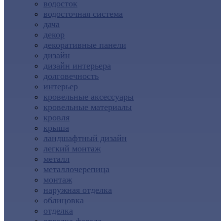
водосток
водосточная система
дача
декор
декоративные панели
дизайн
дизайн интерьера
долговечность
интерьер
кровельные аксессуары
кровельные материалы
кровля
крыша
ландшафтный дизайн
легкий монтаж
металл
металлочерепица
монтаж
наружная отделка
облицовка
отделка