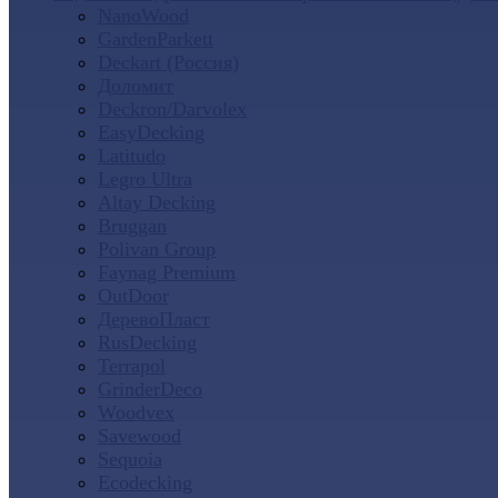
NanoWood
GardenParkett
Deckart (Россия)
Доломит
Deckron/Darvolex
EasyDecking
Latitudo
Legro Ultra
Altay Decking
Bruggan
Polivan Group
Faynag Premium
OutDoor
ДеревоПласт
RusDecking
Terrapol
GrinderDeco
Woodvex
Savewood
Sequoia
Ecodecking