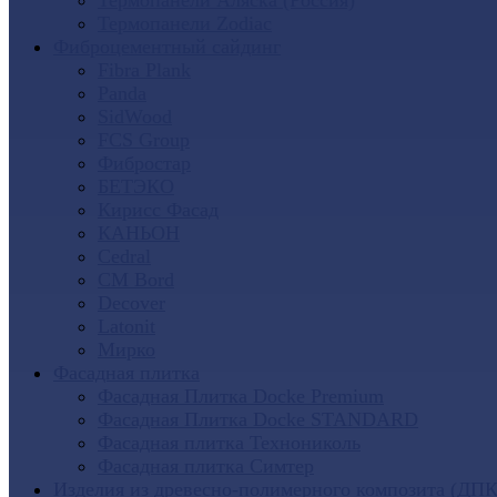
Термопанели Аляска (Россия)
Термопанели Zodiac
Фиброцементный сайдинг
Fibra Plank
Panda
SidWood
FCS Group
Фибростар
БЕТЭКО
Кирисс Фасад
КАНЬОН
Cedral
CM Bord
Decover
Latonit
Мирко
Фасадная плитка
Фасадная Плитка Docke Premium
Фасадная Плитка Docke STANDARD
Фасадная плитка Технониколь
Фасадная плитка Симтер
Изделия из древесно-полимерного композита (ДПК