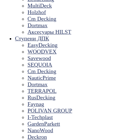
MultiDeck
Holzhof
Cm Decking
Dortmax
Аксесуары HILST
Ступени ДПК
EasyDecking
WOODVEX
Savewood
SEQUOIA
Cm Decking
NauticPrime
Dortmax
TERRAPOL
RusDecking
Faynag
POLIVAN GROUP
I-Techplast
GardenParkett
NanoWood
Deckron