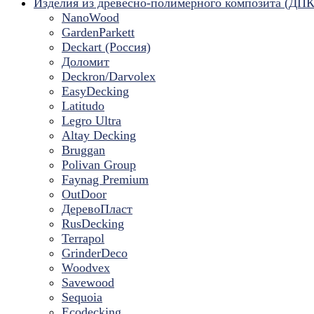
Изделия из древесно-полимерного композита (ДПК
NanoWood
GardenParkett
Deckart (Россия)
Доломит
Deckron/Darvolex
EasyDecking
Latitudo
Legro Ultra
Altay Decking
Bruggan
Polivan Group
Faynag Premium
OutDoor
ДеревоПласт
RusDecking
Terrapol
GrinderDeco
Woodvex
Savewood
Sequoia
Ecodecking