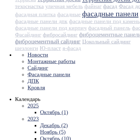
техоснастка
уличная мебель
файнаг
фасад
Фасад д
фасадные панели
фасадная плитка
фасадные
фасадные панели дпк
фасадные панели под камень
фасадные панели под кирпич
фасадный панель
фа
фиброцементные панел
Фасайдинг
фибросайдинг
фиброцементный сайдинг
Цокольный сайдинг
шезлонги
Ю-пласт
я-фасад
Новости
Монтажные работы
Сайдинг
Фасадные панели
ДПК
Кровля
Календарь
2025
Октябрь (1)
2023
Декабрь (2)
Ноябрь (5)
Октябрь (10)