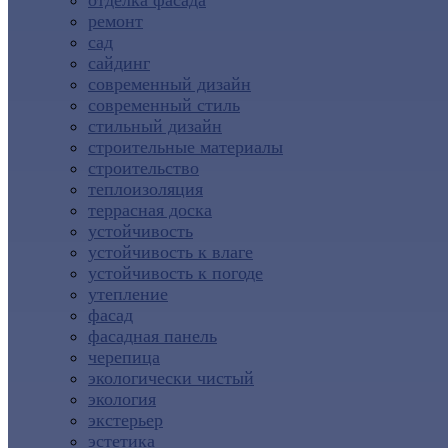
отделка фасада
ремонт
сад
сайдинг
современный дизайн
современный стиль
стильный дизайн
строительные материалы
строительство
теплоизоляция
террасная доска
устойчивость
устойчивость к влаге
устойчивость к погоде
утепление
фасад
фасадная панель
черепица
экологически чистый
экология
экстерьер
эстетика