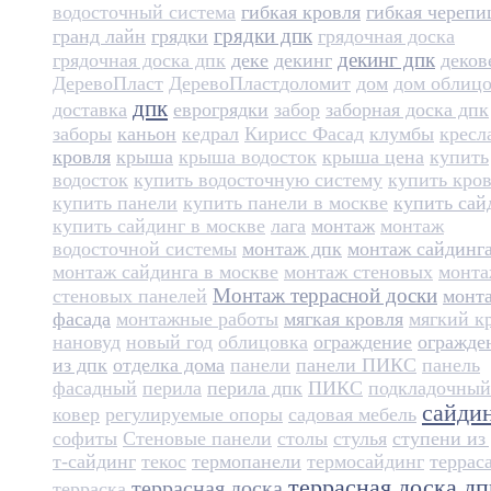
водосточный система
гибкая кровля
гибкая черепи
грядки дпк
гранд лайн
грядки
грядочная доска
декинг дпк
грядочная доска дпк
деке
декинг
деков
ДеревоПласт
ДеревоПласт​
доломит
дом
дом облиц
дпк
доставка
еврогрядки
забор
заборная доска дпк
заборы
каньон
кедрал
Кирисс Фасад
клумбы
кресл
кровля
крыша
крыша водосток
крыша цена
купить
водосток
купить водосточную систему
купить кро
купить панели
купить панели в москве
купить сай
купить сайдинг в москве
лага
монтаж
монтаж
водосточной системы
монтаж дпк
монтаж сайдинг
монтаж сайдинга в москве
монтаж стеновых
монт
Монтаж террасной доски
стеновых панелей
монт
фасада
монтажные работы
мягкая кровля
мягкий к
нановуд
новый год
облицовка
ограждение
огражде
из дпк
отделка дома
панели
панели ПИКС
панель
фасадный
перила
перила дпк
ПИКС
подкладочный
сайди
ковер
регулируемые опоры
садовая мебель
софиты
Стеновые панели
столы
стулья
ступени из
т-сайдинг
текос
термопанели
термосайдинг
террас
террасная доска дп
террасная доска
терраска