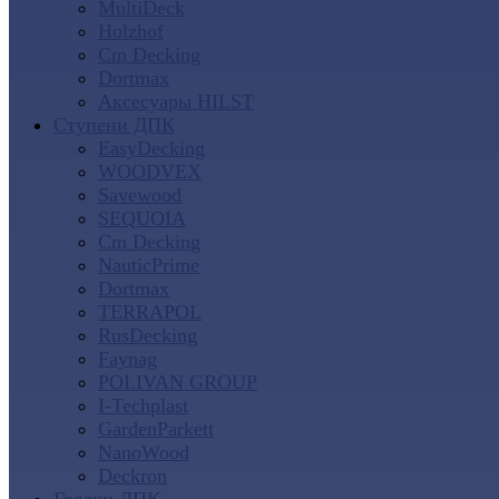
MultiDeck
Holzhof
Cm Decking
Dortmax
Аксесуары HILST
Ступени ДПК
EasyDecking
WOODVEX
Savewood
SEQUOIA
Cm Decking
NauticPrime
Dortmax
TERRAPOL
RusDecking
Faynag
POLIVAN GROUP
I-Techplast
GardenParkett
NanoWood
Deckron