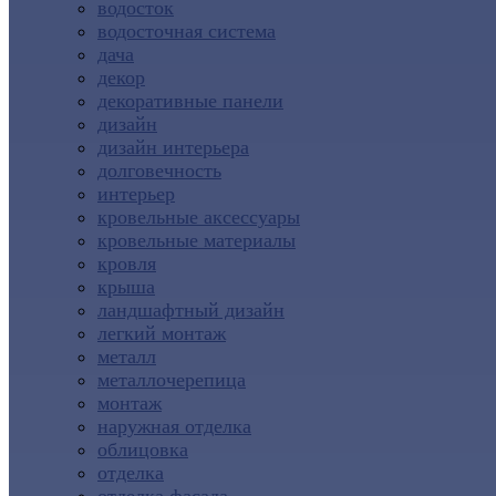
водосток
водосточная система
дача
декор
декоративные панели
дизайн
дизайн интерьера
долговечность
интерьер
кровельные аксессуары
кровельные материалы
кровля
крыша
ландшафтный дизайн
легкий монтаж
металл
металлочерепица
монтаж
наружная отделка
облицовка
отделка