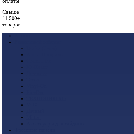
оплаты
Свыше
11 500+
товаров
Акции
Виниловый сайдинг
Docke (Дёке)
Альта-Профиль
Grand Line
Ю-Пласт
Доломит
Tecos
Vinyl-On
FineBer
ТЕХНОНИКОЛЬ
VOX
Дачный
Mitten
Аксессуары для сайдинга
Фасадные панели