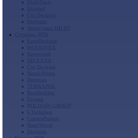
MultiDeck
Holzhof
Cm Decking
Dortmax
Аксесуары HILST
Ступени ДПК
EasyDecking
WOODVEX
Savewood
SEQUOIA
Cm Decking
NauticPrime
Dortmax
TERRAPOL
RusDecking
Faynag
POLIVAN GROUP
I-Techplast
GardenParkett
NanoWood
Deckron