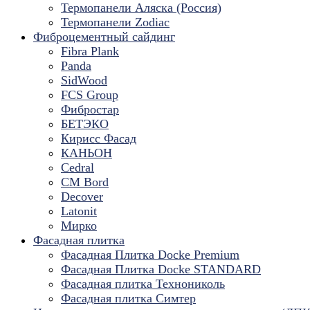
Термопанели Аляска (Россия)
Термопанели Zodiac
Фиброцементный сайдинг
Fibra Plank
Panda
SidWood
FCS Group
Фибростар
БЕТЭКО
Кирисс Фасад
КАНЬОН
Cedral
CM Bord
Decover
Latonit
Мирко
Фасадная плитка
Фасадная Плитка Docke Premium
Фасадная Плитка Docke STANDARD
Фасадная плитка Технониколь
Фасадная плитка Симтер