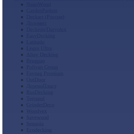
NanoWood
GardenParkett
Deckart (Россия)
Доломит
Deckron/Darvolex
EasyDecking
Latitudo
Legro Ultra
Altay Decking
Bruggan
Polivan Group
Faynag Premium
OutDoor
ДеревоПласт
RusDecking
Terrapol
GrinderDeco
Woodvex
Savewood
Sequoia
Ecodecking