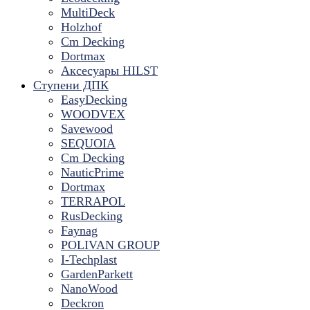
MultiDeck
Holzhof
Cm Decking
Dortmax
Аксесуары HILST
Ступени ДПК
EasyDecking
WOODVEX
Savewood
SEQUOIA
Cm Decking
NauticPrime
Dortmax
TERRAPOL
RusDecking
Faynag
POLIVAN GROUP
I-Techplast
GardenParkett
NanoWood
Deckron