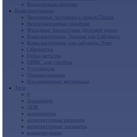
Водосточная система
Комплектующие
Чердачные лестницы с люком Docke
Вентиляционные решётки
Фасадные Аксессуары Доломит декор
Комплектующие Эконом для Сайдинга
Комплектующие для cайдинга Элит
Обрешетка
Гибка металла
ПИКС для столбов
Утеплитель
Пиломатериалы
Изоляционные материалы
Теги
0
Aquasistem
ДПК
архитектура
архитектурные решения
архитектурные элементы
водоотведение