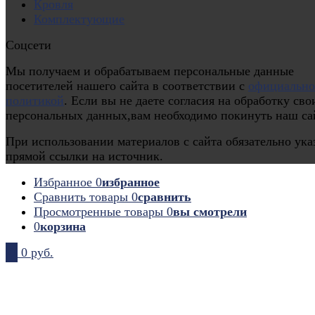
Кровля
Комплектующие
Соцсети
Мы получаем и обрабатываем персональные данные
посетителей нашего сайта в соответствии с
официальн
политикой
. Если вы не даете согласия на обработку сво
персональных данных,вам необходимо покинуть наш са
При использовании материалов с сайта обязательно ука
прямой ссылки на источник.
Избранное
0
избранное
Сравнить товары
0
сравнить
Просмотренные товары
0
вы смотрели
0
корзина
0
0 руб.