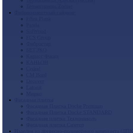
Термопанели Аляска (Россия)
Термопанели Zodiac
Фиброцементный сайдинг
Fibra Plank
Panda
SidWood
FCS Group
Фибростар
БЕТЭКО
Кирисс Фасад
КАНЬОН
Cedral
CM Bord
Decover
Latonit
Мирко
Фасадная плитка
Фасадная Плитка Docke Premium
Фасадная Плитка Docke STANDARD
Фасадная плитка Технониколь
Фасадная плитка Симтер
Изделия из древесно-полимерного композита (ДПК