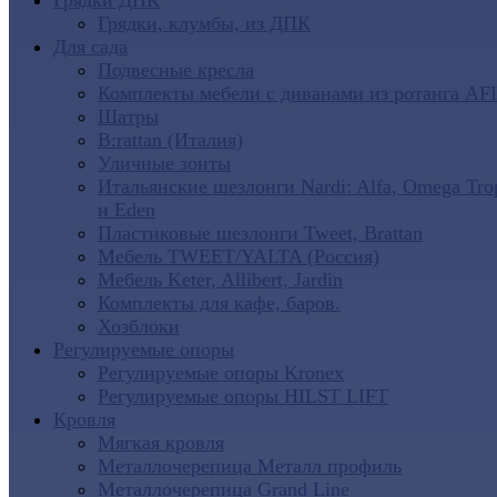
Грядки ДПК
Грядки, клумбы, из ДПК
Для сада
Подвесные кресла
Комплекты мебели с диванами из ротанга AF
Шатры
B:rattan (Италия)
Уличные зонты
Итальянские шезлонги Nardi: Alfa, Omega Tro
и Eden
Пластиковые шезлонги Tweet, Brattan
Мебель TWEET/YALTA (Россия)
Мебель Keter, Allibert, Jardin
Комплекты для кафе, баров.
Хозблоки
Регулируемые опоры
Регулируемые опоры Kronex
Регулируемые опоры HILST LIFT
Кровля
Мягкая кровля
Металлочерепица Металл профиль
Металлочерепица Grand Line