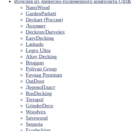
Изделия из древесно-полимерного композита (ДПК
NanoWood
GardenParkett
Deckart (Россия)
Доломит
Deckron/Darvolex
EasyDecking
Latitudo
Legro Ultra
Altay Decking
Bruggan
Polivan Group
Faynag Premium
OutDoor
ДеревоПласт
RusDecking
Terrapol
GrinderDeco
Woodvex
Savewood
Sequoia
Ecodecking