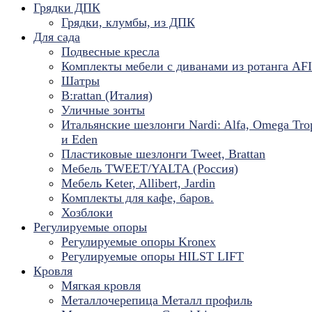
Грядки ДПК
Грядки, клумбы, из ДПК
Для сада
Подвесные кресла
Комплекты мебели с диванами из ротанга AF
Шатры
B:rattan (Италия)
Уличные зонты
Итальянские шезлонги Nardi: Alfa, Omega Tro
и Eden
Пластиковые шезлонги Tweet, Brattan
Мебель TWEET/YALTA (Россия)
Мебель Keter, Allibert, Jardin
Комплекты для кафе, баров.
Хозблоки
Регулируемые опоры
Регулируемые опоры Kronex
Регулируемые опоры HILST LIFT
Кровля
Мягкая кровля
Металлочерепица Металл профиль