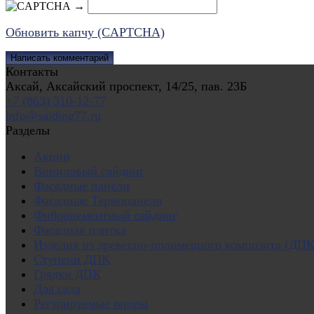
→
Обновить капчу (CAPTCHA)
Контакты
Аксай, Аксайский проспект, 14/25, пав. 23Б
+7 (863) 310-12-77
info@saiding77.ru
Разделы
Акции
Виниловый сайдинг
Фасадные панели
Фасадные Термопанели
Фиброцементный сайдинг
Фасадная плитка
Изделия из древесно-полимерного композита (ДПК
Ступени ДПК
Грядки ДПК
Для сада
Регулируемые опоры