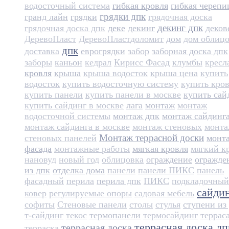
водосточный система
гибкая кровля
гибкая черепи
грядки дпк
гранд лайн
грядки
грядочная доска
декинг дпк
грядочная доска дпк
деке
декинг
деков
ДеревоПласт
ДеревоПласт​
доломит
дом
дом облиц
дпк
доставка
еврогрядки
забор
заборная доска дпк
заборы
каньон
кедрал
Кирисс Фасад
клумбы
кресл
кровля
крыша
крыша водосток
крыша цена
купить
водосток
купить водосточную систему
купить кро
купить панели
купить панели в москве
купить сай
купить сайдинг в москве
лага
монтаж
монтаж
водосточной системы
монтаж дпк
монтаж сайдинг
монтаж сайдинга в москве
монтаж стеновых
монт
Монтаж террасной доски
стеновых панелей
монт
фасада
монтажные работы
мягкая кровля
мягкий к
нановуд
новый год
облицовка
ограждение
огражде
из дпк
отделка дома
панели
панели ПИКС
панель
фасадный
перила
перила дпк
ПИКС
подкладочный
сайди
ковер
регулируемые опоры
садовая мебель
софиты
Стеновые панели
столы
стулья
ступени из
т-сайдинг
текос
термопанели
термосайдинг
террас
террасная доска дп
террасная доска
терраска