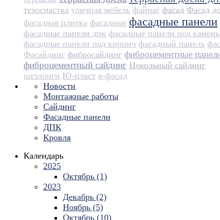
техоснастка
уличная мебель
файнаг
фасад
Фасад д
фасадные панели
фасадная плитка
фасадные
фасадные панели дпк
фасадные панели под камень
фасадные панели под кирпич
фасадный панель
фа
фиброцементные панел
Фасайдинг
фибросайдинг
фиброцементный сайдинг
Цокольный сайдинг
шезлонги
Ю-пласт
я-фасад
Новости
Монтажные работы
Сайдинг
Фасадные панели
ДПК
Кровля
Календарь
2025
Октябрь (1)
2023
Декабрь (2)
Ноябрь (5)
Октябрь (10)