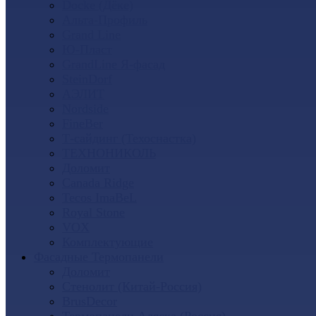
Docke (Дёке)
Альта-Профиль
Grand Line
Ю-Пласт
GrandLine Я-фасад
SteinDorf
АЭЛИТ
Nordside
FineBer
Т-сайдинг (Техоснастка)
ТЕХНОНИКОЛЬ
Доломит
Canada Ridge
Tecos ImaBeL
Royal Stone
VOX
Комплектующие
Фасадные Термопанели
Доломит
Стенолит (Китай-Россия)
BrusDecor