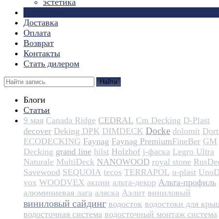
эстетика
Страницы
Доставка
Оплата
Возврат
Контакты
Стать дилером
Найти
Блоги
Статьи
9 мая
Canada Ridge
CEDRAL
Cm Decking
D-Plast
Docke
decover
Deking DPK
DIMDECK
dolomit
Dortm
ECODECKING
Faynag
Faynag Premium​​​​​​​​​​
FineBer
GM
Decking
grand line
hilst
Holzhof
j-фаска
Legro Ultra
Naturale
MultiDeck
NANOWOOD
royal stone
RusDe
Savewood
SEQUOIA
tecos
TERRAPOL
u-plast
UnoD
vox
WOODVEX
акции
альта-декор
Альта-профиль
алюминиевая лага
аляска
Аэлит
виниловый
виниловый сайдинг
водосток
водостоки для кры
водосточная система
водосточный монтаж система