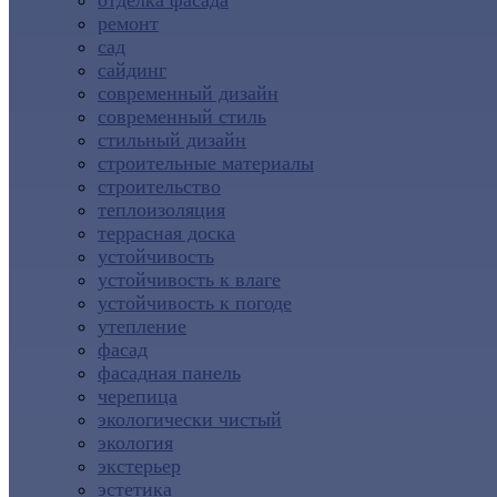
отделка фасада
ремонт
сад
сайдинг
современный дизайн
современный стиль
стильный дизайн
строительные материалы
строительство
теплоизоляция
террасная доска
устойчивость
устойчивость к влаге
устойчивость к погоде
утепление
фасад
фасадная панель
черепица
экологически чистый
экология
экстерьер
эстетика