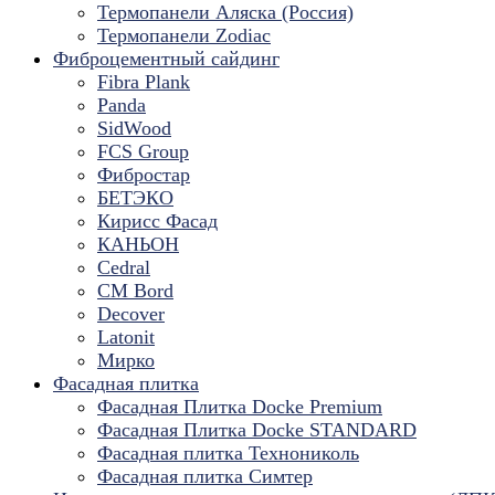
Термопанели Аляска (Россия)
Термопанели Zodiac
Фиброцементный сайдинг
Fibra Plank
Panda
SidWood
FCS Group
Фибростар
БЕТЭКО
Кирисс Фасад
КАНЬОН
Cedral
CM Bord
Decover
Latonit
Мирко
Фасадная плитка
Фасадная Плитка Docke Premium
Фасадная Плитка Docke STANDARD
Фасадная плитка Технониколь
Фасадная плитка Симтер