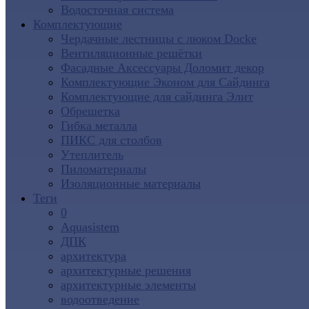
Водосточная система
Комплектующие
Чердачные лестницы с люком Docke
Вентиляционные решётки
Фасадные Аксессуары Доломит декор
Комплектующие Эконом для Сайдинга
Комплектующие для cайдинга Элит
Обрешетка
Гибка металла
ПИКС для столбов
Утеплитель
Пиломатериалы
Изоляционные материалы
Теги
0
Aquasistem
ДПК
архитектура
архитектурные решения
архитектурные элементы
водоотведение