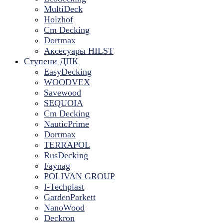
MultiDeck
Holzhof
Cm Decking
Dortmax
Аксесуары HILST
Ступени ДПК
EasyDecking
WOODVEX
Savewood
SEQUOIA
Cm Decking
NauticPrime
Dortmax
TERRAPOL
RusDecking
Faynag
POLIVAN GROUP
I-Techplast
GardenParkett
NanoWood
Deckron