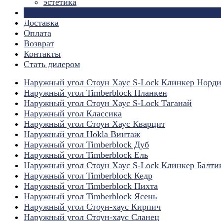
эстетика
Страницы
Доставка
Оплата
Возврат
Контакты
Стать дилером
Наружный угол Стоун Хаус S-Lock Клинкер Норд
Наружный угол Timberblock Планкен
Наружный угол Стоун Хаус S-Lock Таганай
Наружный угол Классика
Наружный угол Стоун Хаус Кварцит
Наружный угол Hokla Винтаж
Наружный угол Timberblock Дуб
Наружный угол Timberblock Ель
Наружный угол Стоун Хаус S-Lock Клинкер Балти
Наружный угол Timberblock Кедр
Наружный угол Timberblock Пихта
Наружный угол Timberblock Ясень
Наружный угол Стоун-хаус Кирпич
Наружный угол Стоун-хаус Сланец