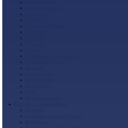
Docke (Дёке)
Альта-Профиль
Grand Line
Ю-Пласт
GrandLine Я-фасад
SteinDorf
АЭЛИТ
Nordside
FineBer
Т-сайдинг (Техоснастка)
ТЕХНОНИКОЛЬ
Доломит
Canada Ridge
Tecos ImaBeL
Royal Stone
VOX
Комплектующие
Фасадные Термопанели
Доломит
Стенолит (Китай-Россия)
BrusDecor