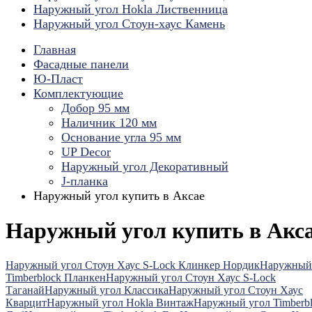
Наружный угол Hokla Лиственница
Наружный угол Стоун-хаус Камень
Главная
Фасадные панели
Ю-Пласт
Комплектующие
Добор 95 мм
Наличник 120 мм
Основание угла 95 мм
UP Decor
Наружный угол Декоративный
J-планка
Наружный угол купить в Аксае
Наружный угол купить в Акс
Наружный угол Стоун Хаус S-Lock Клинкер Нордик
Наружный
Timberblock Планкен
Наружный угол Стоун Хаус S-Lock
Таганай
Наружный угол Классика
Наружный угол Стоун Хаус
Кварцит
Наружный угол Hokla Винтаж
Наружный угол Timberb