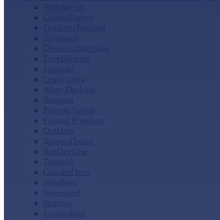
NanoWood
GardenParkett
Deckart (Россия)
Доломит
Deckron/Darvolex
EasyDecking
Latitudo
Legro Ultra
Altay Decking
Bruggan
Polivan Group
Faynag Premium
OutDoor
ДеревоПласт
RusDecking
Terrapol
GrinderDeco
Woodvex
Savewood
Sequoia
Ecodecking