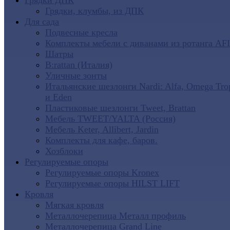
Грядки ДПК
Грядки, клумбы, из ДПК
Для сада
Подвесные кресла
Комплекты мебели с диванами из ротанга AF
Шатры
B:rattan (Италия)
Уличные зонты
Итальянские шезлонги Nardi: Alfa, Omega Tro
и Eden
Пластиковые шезлонги Tweet, Brattan
Мебель TWEET/YALTA (Россия)
Мебель Keter, Allibert, Jardin
Комплекты для кафе, баров.
Хозблоки
Регулируемые опоры
Регулируемые опоры Kronex
Регулируемые опоры HILST LIFT
Кровля
Мягкая кровля
Металлочерепица Металл профиль
Металлочерепица Grand Line