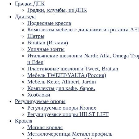
Грядки ДПК
Грядки, клумбы, из ДПК
Для сада
Подвесные кресла
Комплекты мебели с диванами из ротанга AF
Шатры
B:rattan (Италия)
Уличные зонты
Итальянские шезлонги Nardi: Alfa, Omega Tro
и Eden
Пластиковые шезлонги Tweet, Brattan
Мебель TWEET/YALTA (Россия)
Мебель Keter, Allibert, Jardin
Комплекты для кафе, баров.
Хозблоки
Регулируемые опоры
Регулируемые опоры Kronex
Регулируемые опоры HILST LIFT
Кровля
Мягкая кровля
Металлочерепица Металл профиль