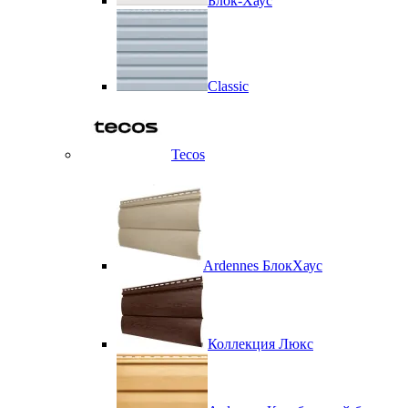
Блок-Хаус
Classic
Tecos
Ardennes БлокХаус
Коллекция Люкс