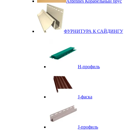
Ardennes Корабельный брус
ФУРНИТУРА К САЙДИНГУ
Н-профиль
J-фаска
J-профиль