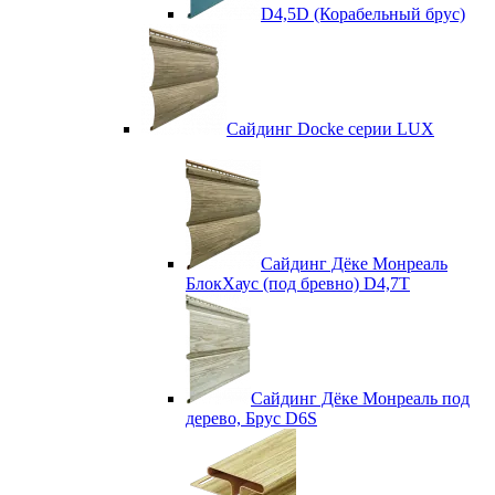
D4,5D (Корабельный брус)
Сайдинг Docke серии LUX
Сайдинг Дёке Монреаль
БлокХаус (под бревно) D4,7T
Сайдинг Дёке Монреаль под
дерево, Брус D6S