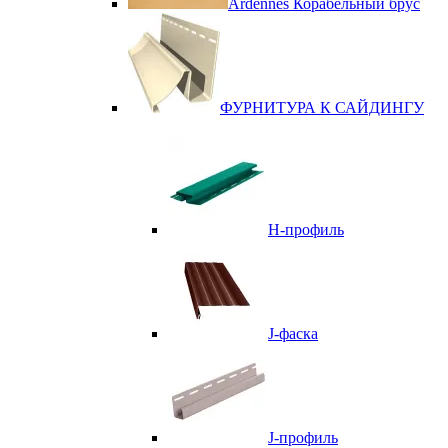
Ardennes Корабельный брус
ФУРНИТУРА К САЙДИНГУ
Н-профиль
J-фаска
J-профиль