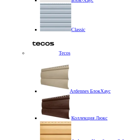
Блок-Хаус
Classic
Tecos
Ardennes БлокХаус
Коллекция Люкс