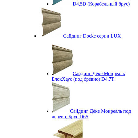
D4,5D (Корабельный брус)
Сайдинг Docke серии LUX
Сайдинг Дёке Монреаль
БлокХаус (под бревно) D4,7T
Сайдинг Дёке Монреаль под
дерево, Брус D6S