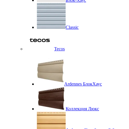
Блок-Хаус
Classic
Tecos
Ardennes БлокХаус
Коллекция Люкс