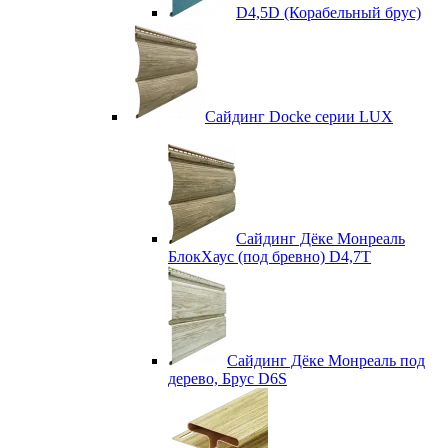
D4,5D (Корабельный брус)
Сайдинг Docke серии LUX
Сайдинг Дёке Монреаль
БлокХаус (под бревно) D4,7T
Сайдинг Дёке Монреаль под
дерево, Брус D6S