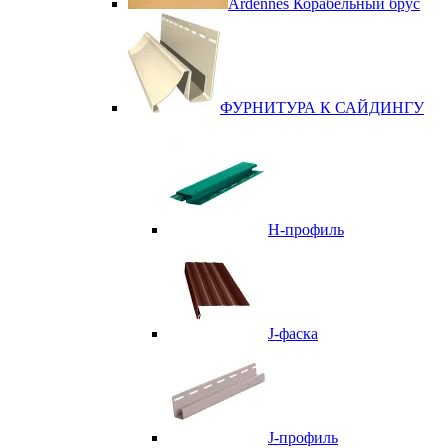
Ardennes Корабельный брус
ФУРНИТУРА К САЙДИНГУ
Н-профиль
J-фаска
J-профиль