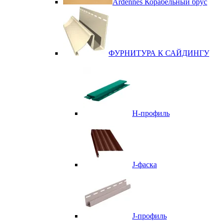
Ardennes Корабельный брус
ФУРНИТУРА К САЙДИНГУ
Н-профиль
J-фаска
J-профиль