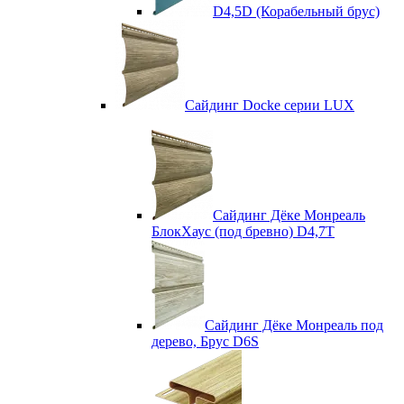
D4,5D (Корабельный брус)
Сайдинг Docke серии LUX
Сайдинг Дёке Монреаль
БлокХаус (под бревно) D4,7T
Сайдинг Дёке Монреаль под
дерево, Брус D6S