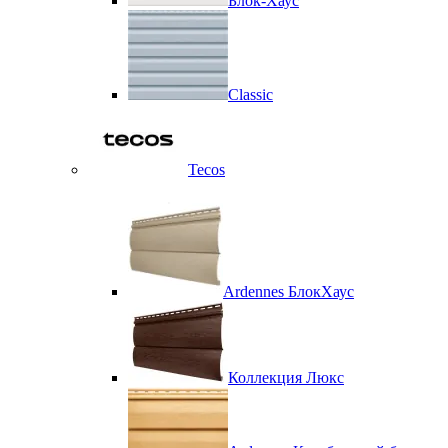
Блок-Хаус
Classic
Tecos
Ardennes БлокХаус
Коллекция Люкс