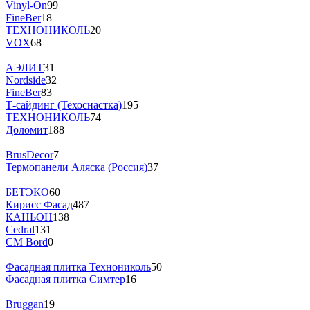
Vinyl-On
99
FineBer
18
ТЕХНОНИКОЛЬ
20
VOX
68
АЭЛИТ
31
Nordside
32
FineBer
83
Т-сайдинг (Техоснастка)
195
ТЕХНОНИКОЛЬ
74
Доломит
188
BrusDecor
7
Термопанели Аляска (Россия)
37
БЕТЭКО
60
Кирисс Фасад
487
КАНЬОН
138
Cedral
131
CM Bord
0
Фасадная плитка Технониколь
50
Фасадная плитка Симтер
16
Bruggan
19