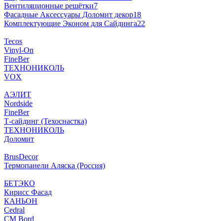
Вентиляционные решётки
7
Фасадные Аксессуары Доломит декор
18
Комплектующие Эконом для Сайдинга
22
Tecos
Vinyl-On
FineBer
ТЕХНОНИКОЛЬ
VOX
АЭЛИТ
Nordside
FineBer
Т-сайдинг (Техоснастка)
ТЕХНОНИКОЛЬ
Доломит
BrusDecor
Термопанели Аляска (Россия)
БЕТЭКО
Кирисс Фасад
КАНЬОН
Cedral
CM Bord