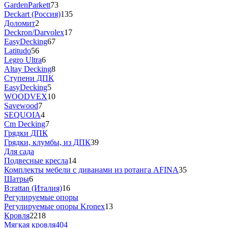
GardenParkett
73
Deckart (Россия)
135
Доломит
2
Deckron/Darvolex
17
EasyDecking
67
Latitudo
56
Legro Ultra
6
Altay Decking
8
Ступени ДПК
EasyDecking
5
WOODVEX
10
Savewood
7
SEQUOIA
4
Cm Decking
7
Грядки ДПК
Грядки, клумбы, из ДПК
39
Для сада
Подвесные кресла
14
Комплекты мебели с диванами из ротанга AFINA
35
Шатры
6
B:rattan (Италия)
16
Регулируемые опоры
Регулируемые опоры Kronex
13
Кровля
2218
Мягкая кровля
404