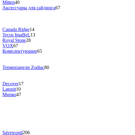
Mitten
40
Аксессуары для сайдинга
67
Canada Ridge
14
Tecos ImaBeL
13
Royal Stone
28
VOX
67
Комплектующие
65
Термопанели Zodiac
80
Decover
17
Latonit
10
Мирко
47
Savewood
206