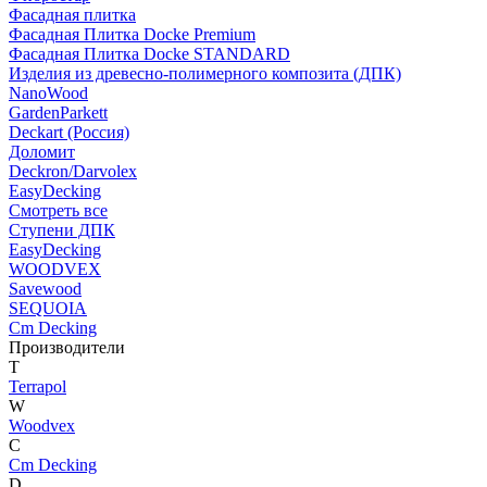
Фасадная плитка
Фасадная Плитка Docke Premium
Фасадная Плитка Docke STANDARD
Изделия из древесно-полимерного композита (ДПК)
NanoWood
GardenParkett
Deckart (Россия)
Доломит
Deckron/Darvolex
EasyDecking
Смотреть все
Ступени ДПК
EasyDecking
WOODVEX
Savewood
SEQUOIA
Cm Decking
Производители
T
Terrapol
W
Woodvex
C
Cm Decking
D