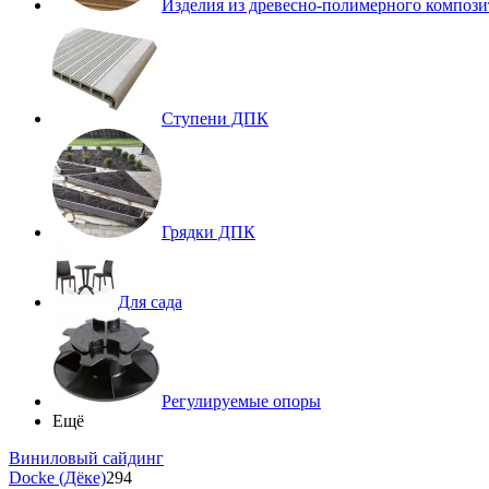
Изделия из древесно-полимерного компози
Ступени ДПК
Грядки ДПК
Для сада
Регулируемые опоры
Ещё
Виниловый сайдинг
Docke (Дёке)
294