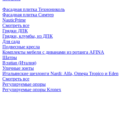
Фасадная плитка Технониколь
Фасадная плитка Симтер
NauticPrime
Смотреть все
Грядки ДПК
Грядки, клумбы, из ДПК
Для сада
Подвесные кресла
Комплекты мебели с диванами из ротанга AFINA
Шатры
B:rattan (Италия)
Уличные зонты
Итальянские шезлонги Nardi: Alfa, Omega Tropico и Eden
Смотреть все
Регулируемые опоры
Регулируемые опоры Kronex