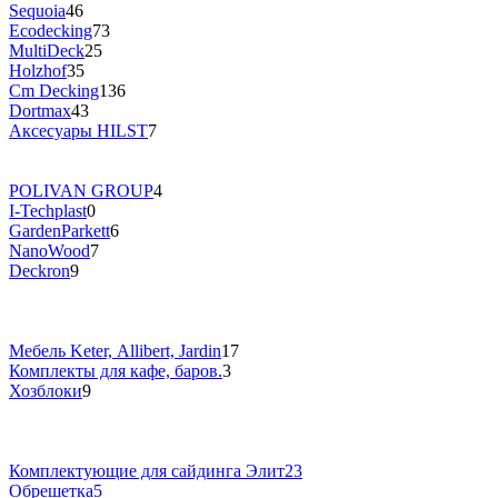
Sequoia
46
Ecodecking
73
MultiDeck
25
Holzhof
35
Cm Decking
136
Dortmax
43
Аксесуары HILST
7
POLIVAN GROUP
4
I-Techplast
0
GardenParkett
6
NanoWood
7
Deckron
9
Мебель Keter, Allibert, Jardin
17
Комплекты для кафе, баров.
3
Хозблоки
9
Комплектующие для cайдинга Элит
23
Обрешетка
5