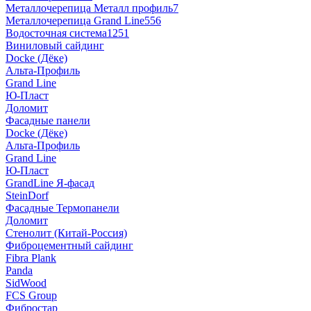
Металлочерепица Металл профиль
7
Металлочерепица Grand Line
556
Водосточная система
1251
Виниловый сайдинг
Docke (Дёке)
Альта-Профиль
Grand Line
Ю-Пласт
Доломит
Фасадные панели
Docke (Дёке)
Альта-Профиль
Grand Line
Ю-Пласт
GrandLine Я-фасад
SteinDorf
Фасадные Термопанели
Доломит
Стенолит (Китай-Россия)
Фиброцементный сайдинг
Fibra Plank
Panda
SidWood
FCS Group
Фибростар