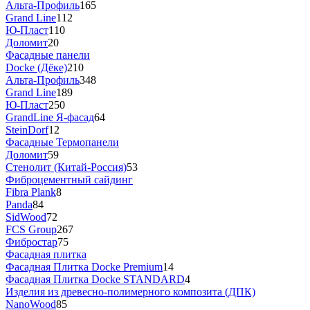
Альта-Профиль
165
Grand Line
112
Ю-Пласт
110
Доломит
20
Фасадные панели
Docke (Дёке)
210
Альта-Профиль
348
Grand Line
189
Ю-Пласт
250
GrandLine Я-фасад
64
SteinDorf
12
Фасадные Термопанели
Доломит
59
Стенолит (Китай-Россия)
53
Фиброцементный сайдинг
Fibra Plank
8
Panda
84
SidWood
72
FCS Group
267
Фибростар
75
Фасадная плитка
Фасадная Плитка Docke Premium
14
Фасадная Плитка Docke STANDARD
4
Изделия из древесно-полимерного композита (ДПК)
NanoWood
85