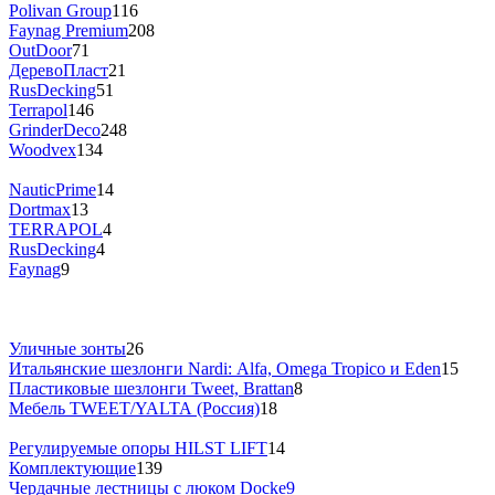
Polivan Group
116
Faynag Premium
208
OutDoor
71
ДеревоПласт
21
RusDecking
51
Terrapol
146
GrinderDeco
248
Woodvex
134
NauticPrime
14
Dortmax
13
TERRAPOL
4
RusDecking
4
Faynag
9
Уличные зонты
26
Итальянские шезлонги Nardi: Alfa, Omega Tropico и Eden
15
Пластиковые шезлонги Tweet, Brattan
8
Мебель TWEET/YALTA (Россия)
18
Регулируемые опоры HILST LIFT
14
Комплектующие
139
Чердачные лестницы с люком Docke
9