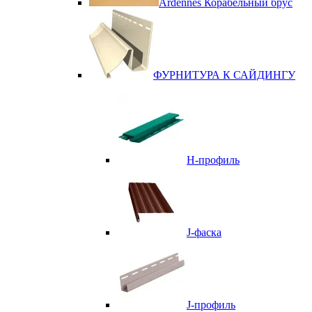
Ardennes Корабельный брус
ФУРНИТУРА К САЙДИНГУ
Н-профиль
J-фаска
J-профиль