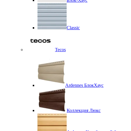
Блок-Хаус
Classic
Tecos
Ardennes БлокХаус
Коллекция Люкс