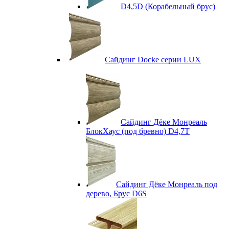
D4,5D (Корабельный брус)
Сайдинг Docke серии LUX
Сайдинг Дёке Монреаль
БлокХаус (под бревно) D4,7T
Сайдинг Дёке Монреаль под
дерево, Брус D6S