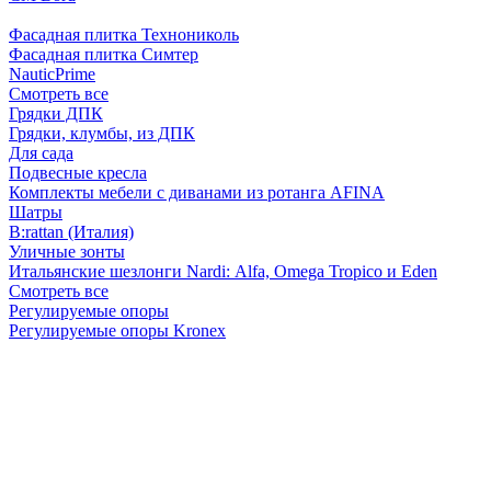
Фасадная плитка Технониколь
Фасадная плитка Симтер
NauticPrime
Смотреть все
Грядки ДПК
Грядки, клумбы, из ДПК
Для сада
Подвесные кресла
Комплекты мебели с диванами из ротанга AFINA
Шатры
B:rattan (Италия)
Уличные зонты
Итальянские шезлонги Nardi: Alfa, Omega Tropico и Eden
Смотреть все
Регулируемые опоры
Регулируемые опоры Kronex