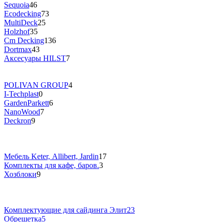
Sequoia
46
Ecodecking
73
MultiDeck
25
Holzhof
35
Cm Decking
136
Dortmax
43
Аксесуары HILST
7
POLIVAN GROUP
4
I-Techplast
0
GardenParkett
6
NanoWood
7
Deckron
9
Мебель Keter, Allibert, Jardin
17
Комплекты для кафе, баров.
3
Хозблоки
9
Комплектующие для cайдинга Элит
23
Обрешетка
5