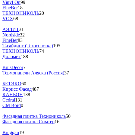
Vinyl-On
99
FineBer
18
ТЕХНОНИКОЛЬ
20
VOX
68
АЭЛИТ
31
Nordside
32
FineBer
83
Т-сайдинг (Техоснастка)
195
ТЕХНОНИКОЛЬ
74
Доломит
188
BrusDecor
7
Термопанели Аляска (Россия)
37
БЕТЭКО
60
Кирисс Фасад
487
КАНЬОН
138
Cedral
131
CM Bord
0
Фасадная плитка Технониколь
50
Фасадная плитка Симтер
16
Bruggan
19