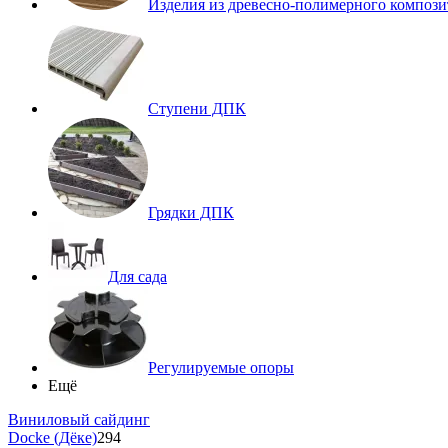
Изделия из древесно-полимерного компози
Ступени ДПК
Грядки ДПК
Для сада
Регулируемые опоры
Ещё
Виниловый сайдинг
Docke (Дёке)
294