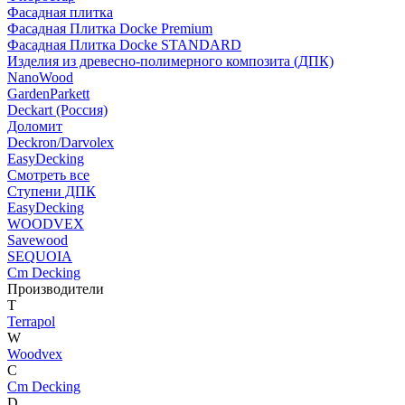
Фасадная плитка
Фасадная Плитка Docke Premium
Фасадная Плитка Docke STANDARD
Изделия из древесно-полимерного композита (ДПК)
NanoWood
GardenParkett
Deckart (Россия)
Доломит
Deckron/Darvolex
EasyDecking
Смотреть все
Ступени ДПК
EasyDecking
WOODVEX
Savewood
SEQUOIA
Cm Decking
Производители
T
Terrapol
W
Woodvex
C
Cm Decking
D