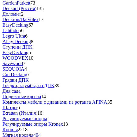
GardenParkett
73
Deckart (Россия)
135
Доломит
2
Deckron/Darvolex
17
EasyDecking
67
Latitudo
56
Legro Ultra
6
Altay Decking
8
Ступени ДПК
EasyDecking
5
WOODVEX
10
Savewood
7
SEQUOIA
4
Cm Decking
7
Грядки ДПК
Грядки, клумбы, из ДПК
39
Для сада
Подвесные кресла
14
Комплекты мебели с диванами из ротанга AFINA
35
Шатры
6
B:rattan (Италия)
16
Регулируемые опоры
Регулируемые опоры Kronex
13
Кровля
2218
Мягкая кровля
404