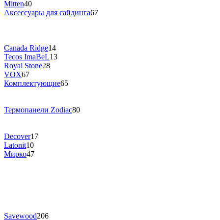
Mitten
40
Аксессуары для сайдинга
67
Canada Ridge
14
Tecos ImaBeL
13
Royal Stone
28
VOX
67
Комплектующие
65
Термопанели Zodiac
80
Decover
17
Latonit
10
Мирко
47
Savewood
206