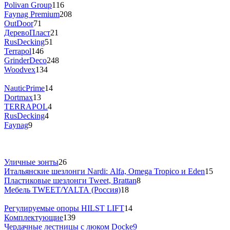
Polivan Group
116
Faynag Premium
208
OutDoor
71
ДеревоПласт
21
RusDecking
51
Terrapol
146
GrinderDeco
248
Woodvex
134
NauticPrime
14
Dortmax
13
TERRAPOL
4
RusDecking
4
Faynag
9
Уличные зонты
26
Итальянские шезлонги Nardi: Alfa, Omega Tropico и Eden
15
Пластиковые шезлонги Tweet, Brattan
8
Мебель TWEET/YALTA (Россия)
18
Регулируемые опоры HILST LIFT
14
Комплектующие
139
Чердачные лестницы с люком Docke
9