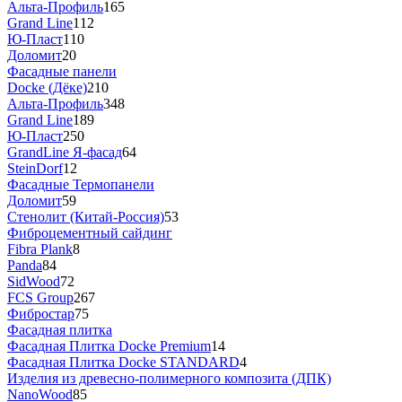
Альта-Профиль
165
Grand Line
112
Ю-Пласт
110
Доломит
20
Фасадные панели
Docke (Дёке)
210
Альта-Профиль
348
Grand Line
189
Ю-Пласт
250
GrandLine Я-фасад
64
SteinDorf
12
Фасадные Термопанели
Доломит
59
Стенолит (Китай-Россия)
53
Фиброцементный сайдинг
Fibra Plank
8
Panda
84
SidWood
72
FCS Group
267
Фибростар
75
Фасадная плитка
Фасадная Плитка Docke Premium
14
Фасадная Плитка Docke STANDARD
4
Изделия из древесно-полимерного композита (ДПК)
NanoWood
85