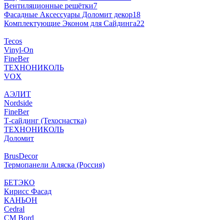
Вентиляционные решётки
7
Фасадные Аксессуары Доломит декор
18
Комплектующие Эконом для Сайдинга
22
Tecos
Vinyl-On
FineBer
ТЕХНОНИКОЛЬ
VOX
АЭЛИТ
Nordside
FineBer
Т-сайдинг (Техоснастка)
ТЕХНОНИКОЛЬ
Доломит
BrusDecor
Термопанели Аляска (Россия)
БЕТЭКО
Кирисс Фасад
КАНЬОН
Cedral
CM Bord