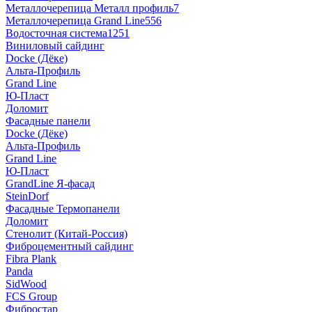
Металлочерепица Металл профиль
7
Металлочерепица Grand Line
556
Водосточная система
1251
Виниловый сайдинг
Docke (Дёке)
Альта-Профиль
Grand Line
Ю-Пласт
Доломит
Фасадные панели
Docke (Дёке)
Альта-Профиль
Grand Line
Ю-Пласт
GrandLine Я-фасад
SteinDorf
Фасадные Термопанели
Доломит
Стенолит (Китай-Россия)
Фиброцементный сайдинг
Fibra Plank
Panda
SidWood
FCS Group
Фибростар