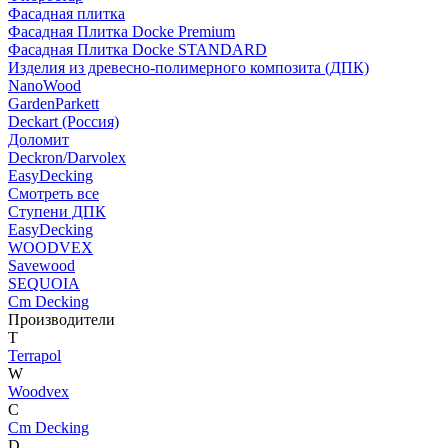
Фасадная плитка
Фасадная Плитка Docke Premium
Фасадная Плитка Docke STANDARD
Изделия из древесно-полимерного композита (ДПК)
NanoWood
GardenParkett
Deckart (Россия)
Доломит
Deckron/Darvolex
EasyDecking
Смотреть все
Ступени ДПК
EasyDecking
WOODVEX
Savewood
SEQUOIA
Cm Decking
Производители
T
Terrapol
W
Woodvex
C
Cm Decking
D