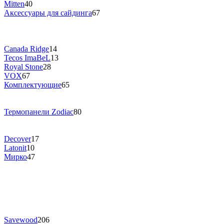
Mitten
40
Аксессуары для сайдинга
67
Canada Ridge
14
Tecos ImaBeL
13
Royal Stone
28
VOX
67
Комплектующие
65
Термопанели Zodiac
80
Decover
17
Latonit
10
Мирко
47
Savewood
206