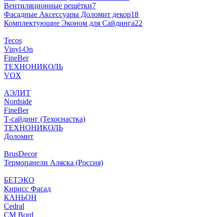
Вентиляционные решётки
7
Фасадные Аксессуары Доломит декор
18
Комплектующие Эконом для Сайдинга
22
Tecos
Vinyl-On
FineBer
ТЕХНОНИКОЛЬ
VOX
АЭЛИТ
Nordside
FineBer
Т-сайдинг (Техоснастка)
ТЕХНОНИКОЛЬ
Доломит
BrusDecor
Термопанели Аляска (Россия)
БЕТЭКО
Кирисс Фасад
КАНЬОН
Cedral
CM Bord