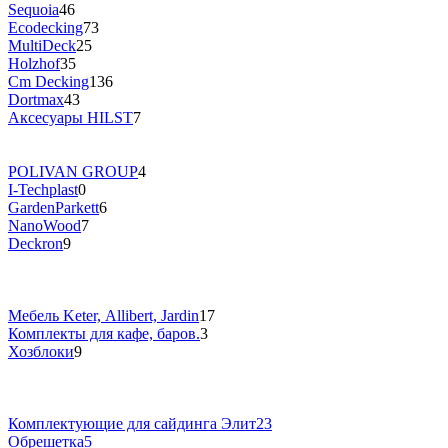
Sequoia
46
Ecodecking
73
MultiDeck
25
Holzhof
35
Cm Decking
136
Dortmax
43
Аксесуары HILST
7
POLIVAN GROUP
4
I-Techplast
0
GardenParkett
6
NanoWood
7
Deckron
9
Мебель Keter, Allibert, Jardin
17
Комплекты для кафе, баров.
3
Хозблоки
9
Комплектующие для cайдинга Элит
23
Обрешетка
5