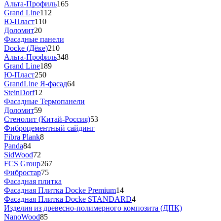
Альта-Профиль
165
Grand Line
112
Ю-Пласт
110
Доломит
20
Фасадные панели
Docke (Дёке)
210
Альта-Профиль
348
Grand Line
189
Ю-Пласт
250
GrandLine Я-фасад
64
SteinDorf
12
Фасадные Термопанели
Доломит
59
Стенолит (Китай-Россия)
53
Фиброцементный сайдинг
Fibra Plank
8
Panda
84
SidWood
72
FCS Group
267
Фибростар
75
Фасадная плитка
Фасадная Плитка Docke Premium
14
Фасадная Плитка Docke STANDARD
4
Изделия из древесно-полимерного композита (ДПК)
NanoWood
85