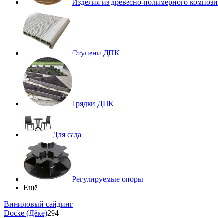
Изделия из древесно-полимерного компози
Ступени ДПК
Грядки ДПК
Для сада
Регулируемые опоры
Ещё
Виниловый сайдинг
Docke (Дёке)
294