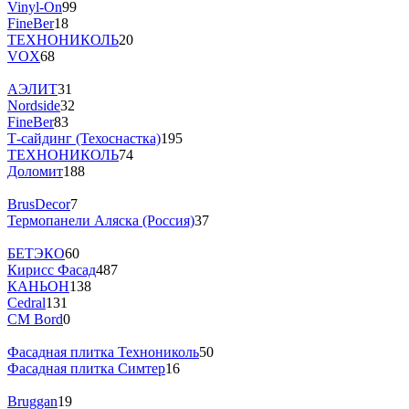
Vinyl-On
99
FineBer
18
ТЕХНОНИКОЛЬ
20
VOX
68
АЭЛИТ
31
Nordside
32
FineBer
83
Т-сайдинг (Техоснастка)
195
ТЕХНОНИКОЛЬ
74
Доломит
188
BrusDecor
7
Термопанели Аляска (Россия)
37
БЕТЭКО
60
Кирисс Фасад
487
КАНЬОН
138
Cedral
131
CM Bord
0
Фасадная плитка Технониколь
50
Фасадная плитка Симтер
16
Bruggan
19