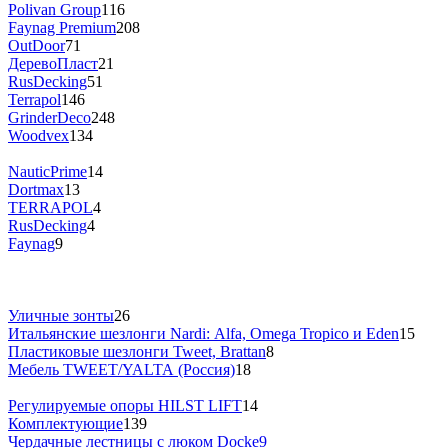
Polivan Group
116
Faynag Premium
208
OutDoor
71
ДеревоПласт
21
RusDecking
51
Terrapol
146
GrinderDeco
248
Woodvex
134
NauticPrime
14
Dortmax
13
TERRAPOL
4
RusDecking
4
Faynag
9
Уличные зонты
26
Итальянские шезлонги Nardi: Alfa, Omega Tropico и Eden
15
Пластиковые шезлонги Tweet, Brattan
8
Мебель TWEET/YALTA (Россия)
18
Регулируемые опоры HILST LIFT
14
Комплектующие
139
Чердачные лестницы с люком Docke
9