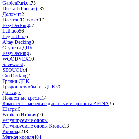
GardenParkett
73
Deckart (Россия)
135
Доломит
2
Deckron/Darvolex
17
EasyDecking
67
Latitudo
56
Legro Ultra
6
Altay Decking
8
Ступени ДПК
EasyDecking
5
WOODVEX
10
Savewood
7
SEQUOIA
4
Cm Decking
7
Грядки ДПК
Грядки, клумбы, из ДПК
39
Для сада
Подвесные кресла
14
Комплекты мебели с диванами из ротанга AFINA
35
Шатры
6
B:rattan (Италия)
16
Регулируемые опоры
Регулируемые опоры Kronex
13
Кровля
2218
Мягкая кровля
404