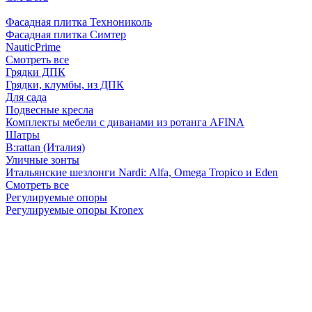
Фасадная плитка Технониколь
Фасадная плитка Симтер
NauticPrime
Смотреть все
Грядки ДПК
Грядки, клумбы, из ДПК
Для сада
Подвесные кресла
Комплекты мебели с диванами из ротанга AFINA
Шатры
B:rattan (Италия)
Уличные зонты
Итальянские шезлонги Nardi: Alfa, Omega Tropico и Eden
Смотреть все
Регулируемые опоры
Регулируемые опоры Kronex