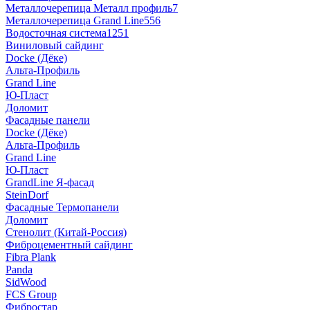
Металлочерепица Металл профиль
7
Металлочерепица Grand Line
556
Водосточная система
1251
Виниловый сайдинг
Docke (Дёке)
Альта-Профиль
Grand Line
Ю-Пласт
Доломит
Фасадные панели
Docke (Дёке)
Альта-Профиль
Grand Line
Ю-Пласт
GrandLine Я-фасад
SteinDorf
Фасадные Термопанели
Доломит
Стенолит (Китай-Россия)
Фиброцементный сайдинг
Fibra Plank
Panda
SidWood
FCS Group
Фибростар