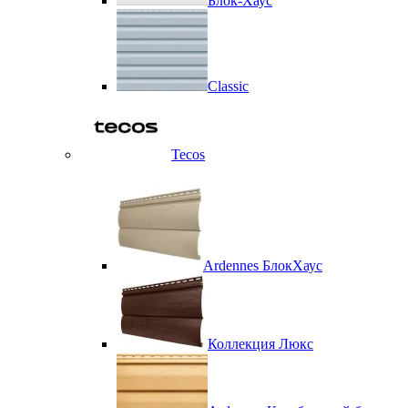
Блок-Хаус
Classic
Tecos
Ardennes БлокХаус
Коллекция Люкс