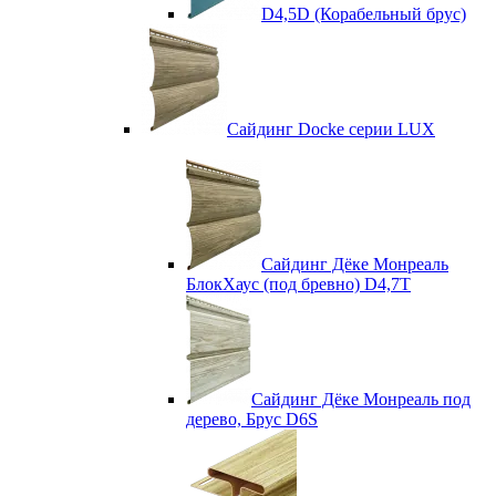
D4,5D (Корабельный брус)
Сайдинг Docke серии LUX
Сайдинг Дёке Монреаль
БлокХаус (под бревно) D4,7T
Сайдинг Дёке Монреаль под
дерево, Брус D6S