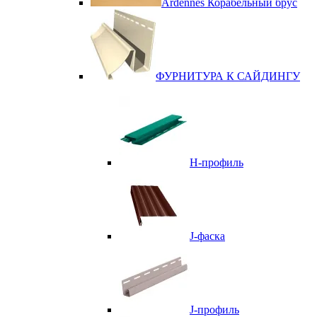
Ardennes Корабельный брус
ФУРНИТУРА К САЙДИНГУ
Н-профиль
J-фаска
J-профиль